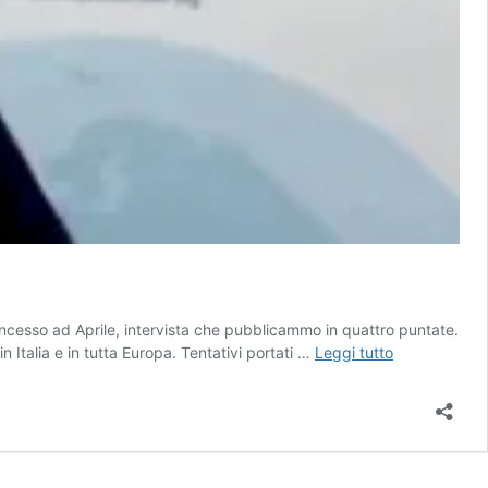
ncesso ad Aprile, intervista che pubblicammo in quattro puntate.
Fortunato
in Italia e in tutta Europa. Tentativi portati …
Leggi tutto
Di
Noto:
preoccupa
la
non