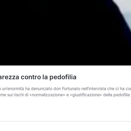
rezza contro la pedofilia
un’enormità ha denunciato don Fortunato nell’intervista che ci ha co
arme sui rischi di «normalizzazione» e «giustificazione» della pedofilia 