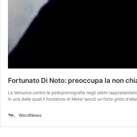
Fortunato Di Noto: preoccupa la non chia
Le denunce contro la pedopornografia negli ultimi rappresentano 
In una delle quali il fondatore di Meter lanciò un forte grido d’all
WordNews