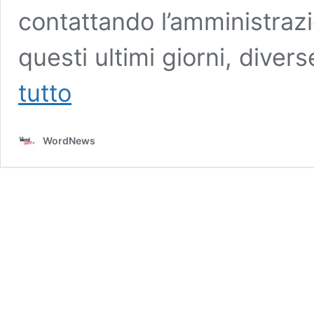
contattando l’amministrazi
questi ultimi giorni, dive
Puzze
tutto
ed
emissioni,
questione
WordNews
ignorata
da
decenni