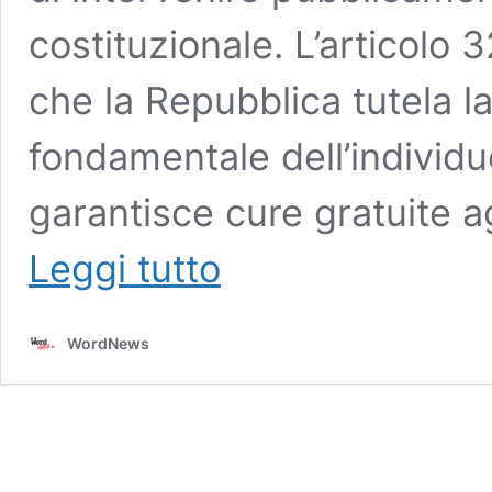
costituzionale. L’articolo 
che la Repubblica tutela la
fondamentale dell’individuo
garantisce cure gratuite a
Sanità
Leggi tutto
pubblica
molisana,
WordNews.it
WordNews
e
Dioghenes
APS
non
si
arrendono:
la