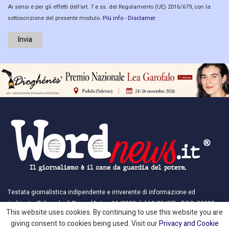
Ai sensi e per gli effetti dell’art. 7 e ss. del Regolamento (UE) 2016/679, con la
sottoscrizione del presente modulo.
Più info
-
Disclamer
Invia
Testata giornalistica indipendente e irriverente di informazione ed
inchieste. Tribunale di Roma (Aut. n. 11/2023 del 19/01/23) - ROC: 39938 -
This website uses cookies. By continuing to use this website you are
Organo Antifascista, Antirazzista e Laico (Tutti i diritti sono Riservati) -
giving consent to cookies being used. Visit our
Privacy and Cookie
EDITORE: Dioghenes APS® - Ass. Antimafie e Antiusura - Cod. Fisc./P. Iva: