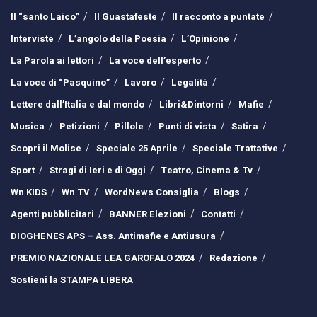
Il “santo Laico”
Il Guastafeste
Il racconto a puntate
Interviste
L’angolo della Poesia
L’Opinione
La Parola ai lettori
La voce dell’esperto
La voce di “Pasquino”
Lavoro
Legalità
Lettere dall’Italia e dal mondo
Libri&Dintorni
Mafie
Musica
Petizioni
Pillole
Punti di vista
Satira
Scopri il Molise
Speciale 25 Aprile
Speciale Trattative
Sport
Stragi di Ieri e di Oggi
Teatro, Cinema & Tv
Wn KIDS
Wn TV
WordNews Consiglia
Blogs
Agenti pubblicitari
BANNER Elezioni
Contatti
DIOGHENES APS – Ass. Antimafie e Antiusura
PREMIO NAZIONALE LEA GAROFALO 2024
Redazione
Sostieni la STAMPA LIBERA