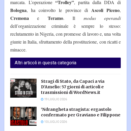
“Trolley”
marcata. L’operazione
, partita dalla DDA di
Bologna
Ascoli Piceno
, ha coinvolto le province di
,
Cremona
Teramo
e
. Il
modus operandi
dell’organizzazione criminale è sempre lo stesso:
reclutamento in Nigeria, con promesse di lavoro e, una volta
giunte in Italia, sfruttamento della prostituzione, con ricatti e
minacce.
Altri articoli in questa categoria
Stragi di Stato, da Capaci a via
D’Amelio: 57 giorni di articoli e
trasmissioni di WordNews.it
19 LUGLIO 2026
‘Ndrangheta stragista: ergastolo
confermato per Graviano e Filippone
10 LUGLIO 2026