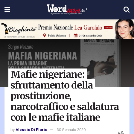
Mafie nigeriane:
sfruttamento della
prostituzione,
narcotraffico e saldatura
con le mafie italiane
by
Alessio Di Florio
30 Gennaio 2020
A
A