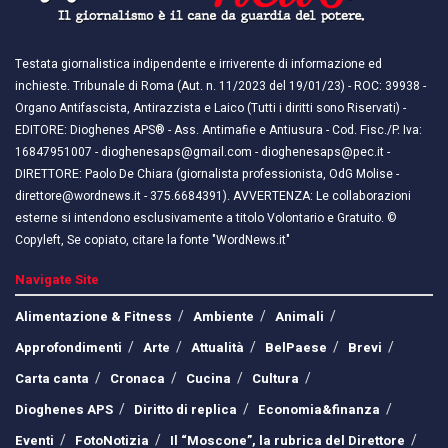
Testata giornalistica indipendente e irriverente di informazione ed
inchieste. Tribunale di Roma (Aut. n. 11/2023 del 19/01/23) - ROC: 39938 -
Organo Antifascista, Antirazzista e Laico (Tutti i diritti sono Riservati) -
EDITORE: Dioghenes APS® - Ass. Antimafie e Antiusura - Cod. Fisc./P. Iva:
16847951007 - dioghenesaps@gmail.com - dioghenesaps@pec.it - ​​
DIRETTORE: Paolo De Chiara (giornalista professionista, OdG Molise -
direttore@wordnews.it - ​​375.6684391). AVVERTENZA: Le collaborazioni
esterne si intendono esclusivamente a titolo Volontario e Gratuito. ©
Copyleft, Se copiato, citare la fonte "WordNews.it"
Navigate Site
Alimentazione & Fitness
Ambiente
Animali
Approfondimenti
Arte
Attualità
BelPaese
Brevi
Carta canta
Cronaca
Cucina
Cultura
Dioghenes APS
Diritto di replica
Economia&finanza
Eventi
FotoNotizia
Il “Moscone”, la rubrica del Direttore