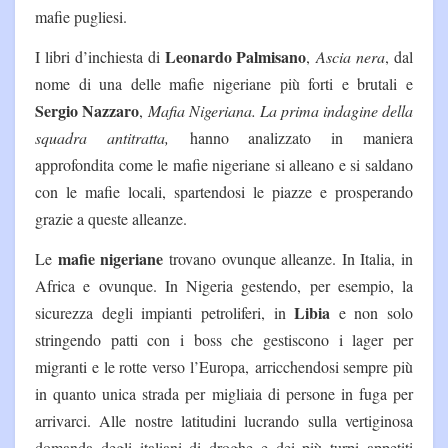
mafie pugliesi.
Leonardo Palmisano
I libri d’inchiesta di
,
Ascia nera
, dal
nome di una delle mafie nigeriane più forti e brutali e
Sergio Nazzaro
,
Mafia Nigeriana. La prima indagine della
squadra antitratta,
hanno analizzato in maniera
approfondita come le mafie nigeriane si alleano e si saldano
con le mafie locali, spartendosi le piazze e prosperando
grazie a queste alleanze.
mafie nigeriane
Le
trovano ovunque alleanze. In Italia, in
Africa e ovunque. In Nigeria gestendo, per esempio, la
Libia
sicurezza degli impianti petroliferi, in
e non solo
stringendo patti con i boss che gestiscono i lager per
migranti e le rotte verso l’Europa, arricchendosi sempre più
in quanto unica strada per migliaia di persone in fuga per
arrivarci. Alle nostre latitudini lucrando sulla vertiginosa
domanda degli italiani di droghe e dei più turpi appetiti