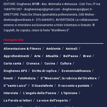
EDITORE: Dioghenes APS® - Ass. Antimafie e Antiusura - Cod. Fisc./P. Iva:
16847951007 - dioghenesaps@gmail.com - dioghenesaps@pec.it - ​​
DIRETTORE: Paolo De Chiara (giornalista professionista, OdG Molise -
direttore@wordnews.it - ​​375.6684391). AVVERTENZA: Le collaborazioni
esterne si intendono esclusivamente a titolo Volontario e Gratuito. ©
Copyleft, Se copiato, citare la fonte "WordNews.it"
Navigate Site
Alimentazione & Fitness
Ambiente
Animali
Approfondimenti
Arte
Attualità
BelPaese
Brevi
Carta canta
Cronaca
Cucina
Cultura
Dioghenes APS
Diritto di replica
Economia&finanza
Eventi
FotoNotizia
Il “Moscone”, la rubrica del Direttore
Il “santo Laico”
Il Guastafeste
Il racconto a puntate
Interviste
L’angolo della Poesia
L’Opinione
La Parola ai lettori
La voce dell’esperto