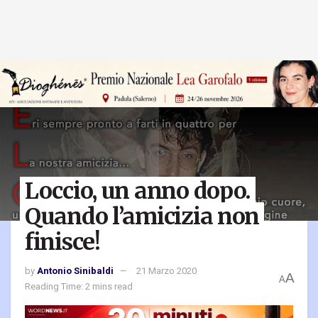
Loccio, un anno dopo.
Quando l’amicizia non
finisce!
by
Antonio Sinibaldi
21 Marzo 2020
A
A
Reading Time: 2 mins read