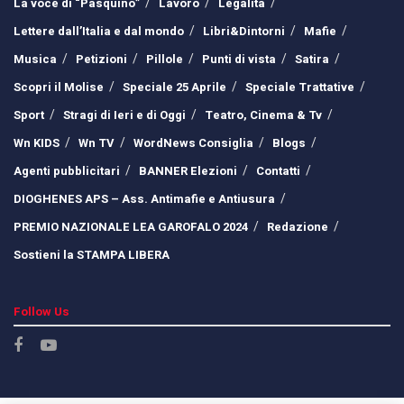
La voce di “Pasquino”
Lavoro
Legalità
Lettere dall’Italia e dal mondo
Libri&Dintorni
Mafie
Musica
Petizioni
Pillole
Punti di vista
Satira
Scopri il Molise
Speciale 25 Aprile
Speciale Trattative
Sport
Stragi di Ieri e di Oggi
Teatro, Cinema & Tv
Wn KIDS
Wn TV
WordNews Consiglia
Blogs
Agenti pubblicitari
BANNER Elezioni
Contatti
DIOGHENES APS – Ass. Antimafie e Antiusura
PREMIO NAZIONALE LEA GAROFALO 2024
Redazione
Sostieni la STAMPA LIBERA
Follow Us