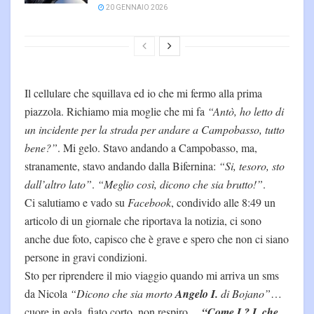
20 GENNAIO 2026
Il cellulare che squillava ed io che mi fermo alla prima
piazzola. Richiamo mia moglie che mi fa
“Antò, ho letto di
un incidente per la strada per andare a Campobasso, tutto
bene?”
. Mi gelo. Stavo andando a Campobasso, ma,
stranamente, stavo andando dalla Bifernina:
“Si, tesoro, sto
dall’altro lato”
.
“Meglio così, dicono che sia brutto!”
.
Ci salutiamo e vado su
Facebook
, condivido alle 8:49 un
articolo di un giornale che riportava la notizia, ci sono
anche due foto, capisco che è grave e spero che non ci siano
persone in gravi condizioni.
Sto per riprendere il mio viaggio quando mi arriva un sms
da Nicola
“Dicono che sia morto
Angelo I.
di Bojano”
…
cuore in gola, fiato corto, non respiro…
“Come I.? I. che