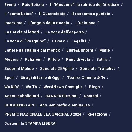
Eventi
FotoNotizia
Il “Moscone”, la rubrica del Direttore
Il “santo Laico”
Il Guastafeste
Il racconto a puntate
Interviste
L’angolo della Poesia
L’Opinione
La Parola ai lettori
La voce dell’esperto
La voce di “Pasquino”
Lavoro
Legalità
Lettere dall’Italia e dal mondo
Libri&Dintorni
Mafie
Musica
Petizioni
Pillole
Punti di vista
Satira
Scopri il Molise
Speciale 25 Aprile
Speciale Trattative
Sport
Stragi di Ieri e di Oggi
Teatro, Cinema & Tv
Wn KIDS
Wn TV
WordNews Consiglia
Blogs
Agenti pubblicitari
BANNER Elezioni
Contatti
DIOGHENES APS – Ass. Antimafie e Antiusura
PREMIO NAZIONALE LEA GAROFALO 2024
Redazione
Sostieni la STAMPA LIBERA