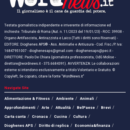
Testata giornalistica indipendente e irriverente di informazione ed
inchieste. Tribunale di Roma (Aut. n. 11/2023 del 19/01/23) - ROC: 39938 -
Organo Antifascista, Antirazzista e Laico (Tutti i diritti sono Riservati) -
EDITORE: Dioghenes APS® - Ass. Antimafie e Antiusura - Cod. Fisc./P. Iva:
16847951007 - dioghenesaps@gmail.com - dioghenesaps@pec.it - ​​
DIRETTORE: Paolo De Chiara (giornalista professionista, OdG Molise -
direttore@wordnews.it - ​​375.6684391). AVVERTENZA: Le collaborazioni
esterne si intendono esclusivamente a titolo Volontario e Gratuito. ©
Copyleft, Se copiato, citare la fonte "WordNews.it"
Navigate Site
Alimentazione & Fitness
Ambiente
Animali
Approfondimenti
Arte
Attualità
BelPaese
Brevi
Carta canta
Cronaca
Cucina
Cultura
Dioghenes APS
Diritto di replica
Economia&finanza