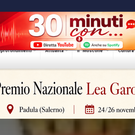
profondimenti
Attualità
Il “Moscone”
Cultura