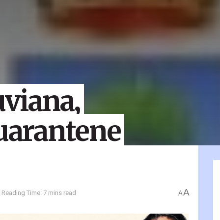
viana,
quarantene
A
Reading Time: 7 mins read
A