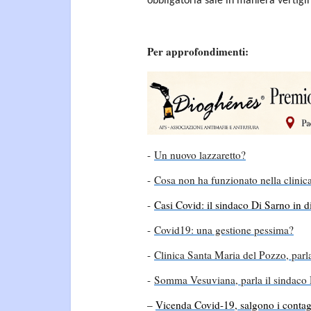
obbligatoria sale in maniera vertigi
Per approfondimenti:
-
Un nuovo lazzaretto?
-
Cosa non ha funzionato nella clini
-
Casi Covid: il sindaco Di Sarno in d
-
Covid19: una gestione pessima?
-
Clinica Santa Maria del Pozzo, parl
-
Somma Vesuviana, parla il sindaco
–
Vicenda Covid-19, salgono i contag