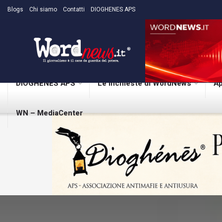
Blogs
Chi siamo
Contatti
DIOGHENES APS
DIOGHENES APS
Le inchieste di WordNews
Ap
WN – MediaCenter