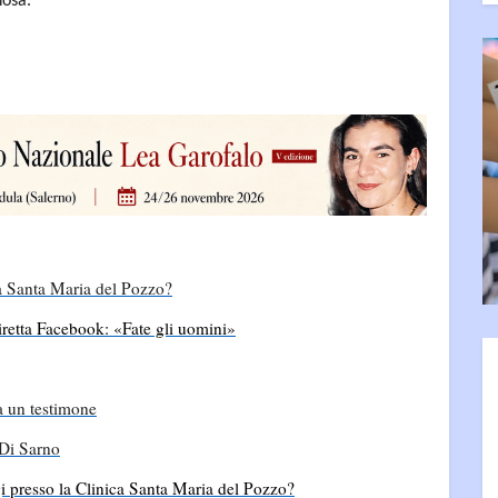
nosa.
ca Santa Maria del Pozzo?
iretta Facebook: «Fate gli uomini»
a un testimone
 Di Sarno
i presso la Clinica Santa Maria del Pozzo?