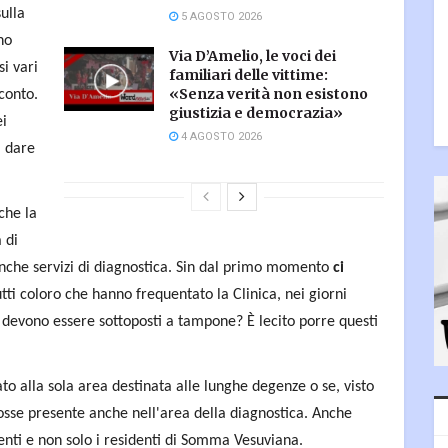
sulla
5 AGOSTO 2026
no
Via D’Amelio, le voci dei
si vari
familiari delle vittime:
«Senza verità non esistono
conto.
giustizia e democrazia»
ei
4 AGOSTO 2026
, dare
che la
 di
anche servizi di diagnostica. Sin dal primo momento
ci
utti coloro che hanno frequentato la Clinica, nei giorni
 devono essere sottoposti a tampone? È lecito porre questi
ato alla sola area destinata alle lunghe degenze o se, visto
 fosse presente anche nell'area della diagnostica. Anche
enti e non solo i residenti di Somma Vesuviana.