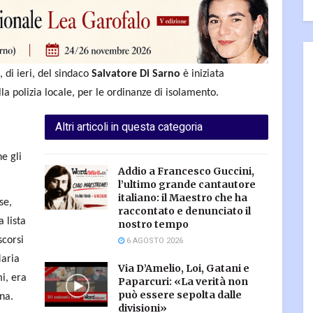
 di ieri, del sindaco
Salvatore Di Sarno
è iniziata
lla polizia locale, per le ordinanze di isolamento.
Altri articoli in questa categoria
e gli
Addio a Francesco Guccini,
l’ultimo grande cantautore
italiano: il Maestro che ha
se,
raccontato e denunciato il
 lista
nostro tempo
scorsi
6 AGOSTO 2026
Maria
Via D’Amelio, Loi, Gatani e
mi, era
Paparcuri: «La verità non
può essere sepolta dalle
na.
divisioni»