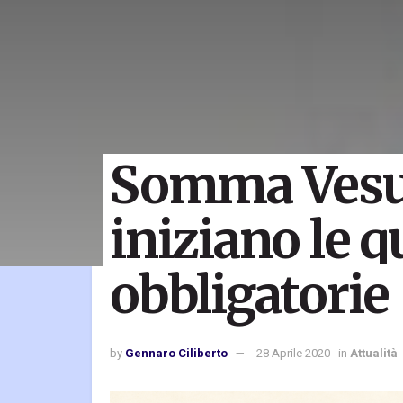
Somma Vesu
iniziano le 
obbligatorie
by
Gennaro Ciliberto
28 Aprile 2020
in
Attualità