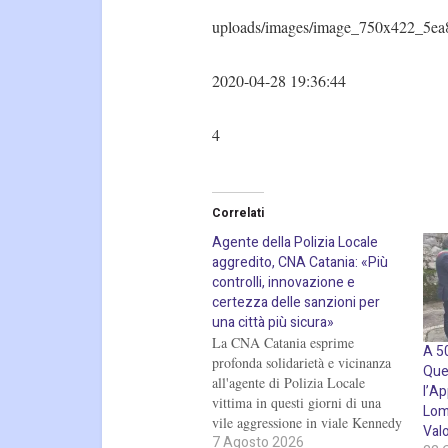
uploads/images/image_750x422_5ea
2020-04-28 19:36:44
4
Correlati
Agente della Polizia Locale
aggredito, CNA Catania: «Più
controlli, innovazione e
certezza delle sanzioni per
una città più sicura»
La CNA Catania esprime
A 50
profonda solidarietà e vicinanza
Quer
all'agente di Polizia Locale
l’A
vittima in questi giorni di una
Lom
vile aggressione in viale Kennedy
Valo
7 Agosto 2026
mentre svolgeva il proprio lavoro