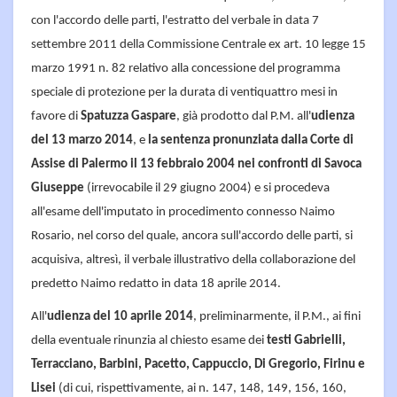
con l'accordo delle parti, l'estratto del verbale in data 7
settembre 2011 della Commissione Centrale ex art. 10 legge 15
marzo 1991 n. 82 relativo alla concessione del programma
speciale di protezione per la durata di ventiquattro mesi in
favore di
Spatuzza Gaspare
, già prodotto dal P.M. all'
udienza
del 13 marzo 2014
, e
la sentenza pronunziata dalla Corte di
Assise di Palermo il 13 febbraio 2004 nei confronti di Savoca
Giuseppe
(irrevocabile il 29 giugno 2004) e si procedeva
all'esame dell'imputato in procedimento connesso Naimo
Rosario, nel corso del quale, ancora sull'accordo delle parti, si
acquisiva, altresì, il verbale illustrativo della collaborazione del
predetto Naimo redatto in data 18 aprile 2014.
All'
udienza del 10 aprile 2014
, preliminarmente, il P.M., ai fini
della eventuale rinunzia al chiesto esame dei
testi Gabrielli,
Terracciano, Barbini, Pacetto, Cappuccio, Di Gregorio, Firinu e
Lisei
(di cui, rispettivamente, ai n. 147, 148, 149, 156, 160,