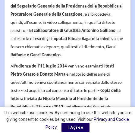
dal Segretario Generale della Presidenza della Repubblica al
Procuratore Generale della Cassazione
, e si procedeva,
quindi, all'esame, in video collegamento, in qualità di teste
assistito, del
collaboratore di Giustizia Antonino Galliano
, al
cui esito la difesa degli
imputati Riina e Bagarella
chiedeva che
fossero chiamati a deporre, quali testi di riferimento,
Ganci
Raffaele e Ganci Domenico
.
All'
udienza dell'11 luglio 2014
venivano esaminati i
testi
Pietro Grasso e Donato Marra
e nel corso dell'esame di
quest'ultimo veniva spontaneamente consegnata dallo stesso
teste – ed acquisita col consenso di tutte le parti –
copia della
lettera inviata da Nicola Mancino al Presidente della
Repubblica il 27 marzo 2012
, poi allegata dal Segretario
This website uses cookies. By continuing to use this website you are
Generale alla lettera a sua volta inviata il 4 aprile 2012 al
giving consent to cookies being used. Visit our
Privacy and Cookie
Procuratore Generale presso la Corte di Cassazione.
Policy
.
I Agree
La Corte, inoltre, scioglieva le riserve sulla richiesta, ex art. 195