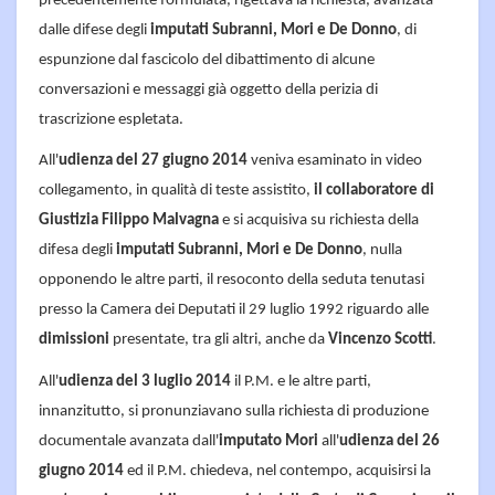
precedentemente formulata, rigettava la richiesta, avanzata
dalle difese degli
imputati Subranni, Mori e De Donno
, di
espunzione dal fascicolo del dibattimento di alcune
conversazioni e messaggi già oggetto della perizia di
trascrizione espletata.
All'
udienza del 27 giugno 2014
veniva esaminato in video
collegamento, in qualità di teste assistito,
il collaboratore di
Giustizia Filippo Malvagna
e si acquisiva su richiesta della
difesa degli
imputati Subranni, Mori e De Donno
, nulla
opponendo le altre parti, il resoconto della seduta tenutasi
presso la Camera dei Deputati il 29 luglio 1992 riguardo alle
dimissioni
presentate, tra gli altri, anche da
Vincenzo Scotti
.
All'
udienza del 3 luglio 2014
il P.M. e le altre parti,
innanzitutto, si pronunziavano sulla richiesta di produzione
documentale avanzata dall'
imputato Mori
all'
udienza del 26
giugno 2014
ed il P.M. chiedeva, nel contempo, acquisirsi la