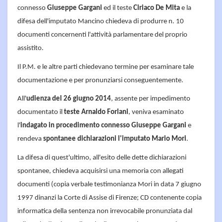
connesso
Giuseppe Gargani
ed il teste
Ciriaco De Mita
e la
difesa dell'imputato Mancino chiedeva di produrre n. 10
documenti concernenti l'attività parlamentare del proprio
assistito.
Il P.M. e le altre parti chiedevano termine per esaminare tale
documentazione e per pronunziarsi conseguentemente.
All'
udienza del 26 giugno 2014
, assente per impedimento
documentato il
teste Arnaldo Forlani
, veniva esaminato
l'
indagato in procedimento connesso Giuseppe Gargani
e
rendeva
spontanee dichiarazioni l'imputato Mario Mori
.
La difesa di quest'ultimo, all'esito delle dette dichiarazioni
spontanee, chiedeva acquisirsi una memoria con allegati
documenti (copia verbale testimonianza Mori in data 7 giugno
1997 dinanzi la Corte di Assise di Firenze; CD contenente copia
informatica della sentenza non irrevocabile pronunziata dal