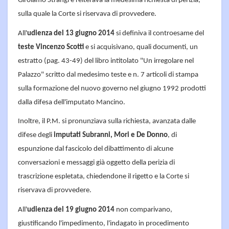
Girolamo Strangi e reiterava la medesima richiesta di perizia,
sulla quale la Corte si riservava di provvedere.
All'
udienza del 13 giugno 2014
si definiva il controesame del
teste Vincenzo Scotti
e si acquisivano, quali documenti, un
estratto (pag. 43-49) del libro intitolato "Un irregolare nel
Palazzo" scritto dal medesimo teste e n. 7 articoli di stampa
sulla formazione del nuovo governo nel giugno 1992 prodotti
dalla difesa dell'imputato Mancino.
Inoltre, il P.M. si pronunziava sulla richiesta, avanzata dalle
difese degli
imputati Subranni, Mori e De Donno
, di
espunzione dal fascicolo del dibattimento di alcune
conversazioni e messaggi già oggetto della perizia di
trascrizione espletata, chiedendone il rigetto e la Corte si
riservava di provvedere.
All'
udienza del 19 giugno 2014
non comparivano,
giustificando l'impedimento, l'indagato in procedimento