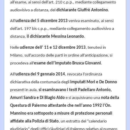
all'esame, ai sensi dell'art. 210 c.p.p., mediante collegamento
audiovisivo a distanza, del
dichiarante Giuffrè Antonino
.
All'
udienza del 5 dicembre 2013
veniva esaminato, ai sensi
dell'art. 197 bis c.p.p., mediante collegamento audiovisivo a
distanza,
il dichiarante Messina Leonardo
.
Nelle
udienze dell' 11 e 12 dicembre 2013
, tenutesi in
Milano, sull'accordo delle parti in ordine all'anticipazione, si
procedeva all'
esame dell'imputato Brusca Giovanni
.
All'
udienza del 9 gennaio 2014
, revocata l'ordinanza
dichiarativa della contumacia degli
imputati Mori e De Donno
presenti in aula,
si esaminavano i testi Padellaro Antonio,
Amurri Sandra e Di Biagio Aldo
e si acquisivano una
nota della
Questura di Palermo attestante che nell'anno 1992 l'On.
Mannino era sottoposto a misure di protezione personali
affidate alla Polizia di Stato
, un estratto del "calendario
giudiziario" degli Uffici Giudiziari di Palermo relativo al numero