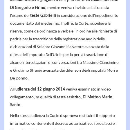
All'
udienza del 5 giugno 2014
si procedeva all'
esame dei testi
Di Gregorio e Firinu
, mentre veniva rinviato ad altra data
l'esame del
teste Gabrielli
in considerazione dell'impedimento
documentato dal medesimo. Inoltre, la Corte, scioglieva la
riserva, come da ordinanza a verbale, in ordine alle richieste di
perizia per la trascrizione della registrazione audio delle
dichiarazioni di Scilabra Giovanni Salvatore avanzata dalla
difesa dell'imputato Dell'Utri e per la per la trascrizione di
alcune intercettazioni di conversazioni tra Massimo Ciancimino
e Girolamo Strangi avanzata dai difensori degli imputati Mori e
De Donno.
All'
udienza del 12 giugno 2014
veniva esaminato in video
collegamento, m qualità di teste assistito,
Di Matteo Mario
Santo
.
Nella stessa udienza la Corte disponeva restituirsi il supporto
informatico contenente il decreto autorizzativo, i brogliacci e i