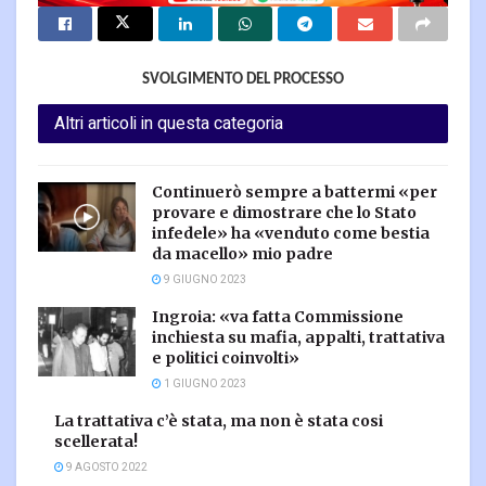
SVOLGIMENTO DEL PROCESSO
Altri articoli in questa categoria
Continuerò sempre a battermi «per
provare e dimostrare che lo Stato
infedele» ha «venduto come bestia
da macello» mio padre
9 GIUGNO 2023
Ingroia: «va fatta Commissione
inchiesta su mafia, appalti, trattativa
e politici coinvolti»
1 GIUGNO 2023
La trattativa c’è stata, ma non è stata cosi
scellerata!
9 AGOSTO 2022