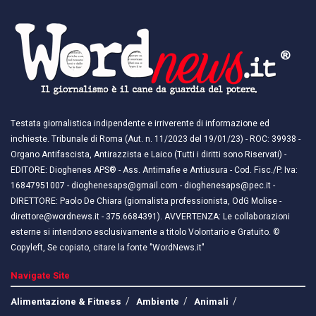
Testata giornalistica indipendente e irriverente di informazione ed
inchieste. Tribunale di Roma (Aut. n. 11/2023 del 19/01/23) - ROC: 39938 -
Organo Antifascista, Antirazzista e Laico (Tutti i diritti sono Riservati) -
EDITORE: Dioghenes APS® - Ass. Antimafie e Antiusura - Cod. Fisc./P. Iva:
16847951007 - dioghenesaps@gmail.com - dioghenesaps@pec.it - ​​
DIRETTORE: Paolo De Chiara (giornalista professionista, OdG Molise -
direttore@wordnews.it - ​​375.6684391). AVVERTENZA: Le collaborazioni
esterne si intendono esclusivamente a titolo Volontario e Gratuito. ©
Copyleft, Se copiato, citare la fonte "WordNews.it"
Navigate Site
Alimentazione & Fitness
Ambiente
Animali