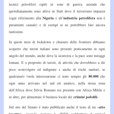
tecnici petroliferi rapiti in zone di guerra, aziende che
quotidianamente sono attive in Stati dove il terrorismo impazza
Nigeria
industria petrolifera
(ogni riferimento alla
e all’
non è
puramente casuale) e di esempi se ne potrebbero fare ancora
tantissimi.
In questi mesi di lockdown e chiusure delle frontiere abbiamo
scoperto che turisti italiani sono presenti praticamente in ogni
angolo del mondo, anche dove la sicurezza e la pace sono miraggi
lontani. E a proposito di turisti, di attività che dovrebbero a dir
poco sconvolgere ed indignare e anche di rischi sanitari, se
80.000
qualcuna/o vuole interessarsene ci sono sempre gli
che
ogni anno arrivano nel sud est asiatico, nella stessa zona
dell’Africa dove Silvia Romano era presente con Africa Milele e
crimini pedofili.
in altre, per alimentare il business locale dei
atto
Sul sito del Senato è stato pubblicato anche il testo di un «
ispettivo
» (wow!), numero 1 -00236 (addirittura il primo?