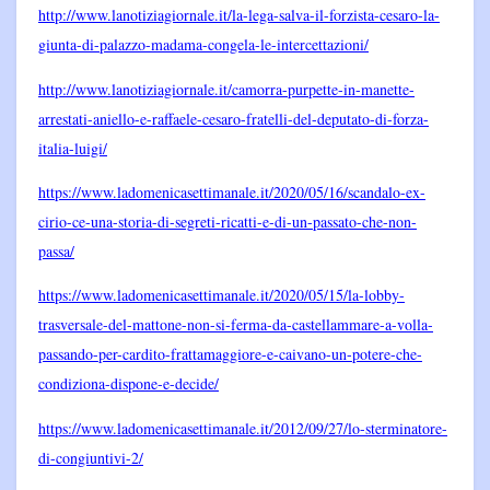
http://www.lanotiziagiornale.it/la-lega-salva-il-forzista-cesaro-la-
giunta-di-palazzo-madama-congela-le-intercettazioni/
http://www.lanotiziagiornale.it/camorra-purpette-in-manette-
arrestati-aniello-e-raffaele-cesaro-fratelli-del-deputato-di-forza-
italia-luigi/
https://www.ladomenicasettimanale.it/2020/05/16/scandalo-ex-
cirio-ce-una-storia-di-segreti-ricatti-e-di-un-passato-che-non-
passa/
https://www.ladomenicasettimanale.it/2020/05/15/la-lobby-
trasversale-del-mattone-non-si-ferma-da-castellammare-a-volla-
passando-per-cardito-frattamaggiore-e-caivano-un-potere-che-
condiziona-dispone-e-decide/
https://www.ladomenicasettimanale.it/2012/09/27/lo-sterminatore-
di-congiuntivi-2/