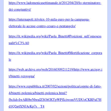
https://www.ladomenicasettimanale.it/2012/04/20/lo-sterminatore-
dei-congiuntivi/
https://internapoli.it/rolex-10-mila-euro-per-la-campagna-
elettorale-le-accuse-contro-cesaro-e-pentangelo/
https://it.wikipedia.org/wiki/Paola_Binetti#Posizioni_sull’omosess
ualit%C3%A0
https://it.wikipedia.org/wiki/Paola_Binetti#Mortificazione_corpora
le
https://web.archive.org/web/20160309211219/http://www.arcigay.i
t/binetti-vergogna/
https://www.repubblica.it/2007/02/sezioni/politica/coppie-di-fatto-
4/binetti-polemica/binetti-polemica.html?
fbclid=IwAR0brNbrnJZSOtOXTpWPfIciwomVUDUoCKRFul7H
d1Q2n4XNfArKp7s__T4