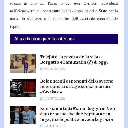
sostare in uno dei Paesi, o dei suoi territori, individuati
nell’elenco» tra cui soprattutto quelli «sostenuti dallo Stato per la
messa in sicurezza e il rimpatrio» dell’eventuale connazionale
rapito.
Altri articoli in questa categoria
TeleJato, la revoca della villa a
Borgetto e l’antimafia (?) di oggi
7 AGOSTO 2026
Bologna: gli esponenti del Governo
ricordano la strage senza mai dire
«fascista»
4 AGOSTO 2026
Non siamo tutti Mario Roggero. Non
è un eroe: uccise due rapinatori in
fuga, ma la politica invoca la grazia
17 LUGLIO 2026