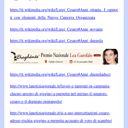
https://it.wikipedia.org/wiki/Luigi_Cesaro#Anni_ottanta._I_rappor
ti_con_elementi_della_Nuova_Camorra_Organizzata
https://it.wikipedia.org/wiki/Luigi_Cesaro#Anni_novanta
https://it.wikipedia.org/wiki/Luigi_Cesaro#Anni_duemila
https://it.wikipedia.org/wiki/Luigi_Cesaro#Anni_duemiladieci
http://www.lanotiziagiornale.it/favori-e-tangenti-in-campania-
chiesto-arresto-di-giggino-a-purpetta-nel-mirino-il-senatore-
cesaro-e-il-deputato-pentangelo/
http://www.lanotiziagiornale.it/si-a-uso-intercettazioni-cesaro-
adesso-rischia-giggino-a-purpetta-accusato-di-voto-di-scambio/