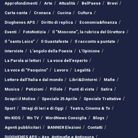
Approfondimenti
Arte
Attualità
BelPaese
Brevi
Carta canta
Cronaca
Cucina
Cultura
Dioghenes APS
Diritto di replica
Economia&finanza
Eventi
FotoNotizia
Il “Moscone”, la rubrica del Direttore
Il “santo Laico”
Il Guastafeste
Il racconto a puntate
Interviste
L’angolo della Poesia
L’Opinione
La Parola ai lettori
La voce dell’esperto
La voce di “Pasquino”
Lavoro
Legalità
Lettere dall’Italia e dal mondo
Libri&Dintorni
Mafie
Musica
Petizioni
Pillole
Punti di vista
Satira
Scopri il Molise
Speciale 25 Aprile
Speciale Trattative
Sport
Stragi di Ieri e di Oggi
Teatro, Cinema & Tv
Wn KIDS
Wn TV
WordNews Consiglia
Blogs
Agenti pubblicitari
BANNER Elezioni
Contatti
DIOGHENES APS – Ass. Antimafie e Antiusura