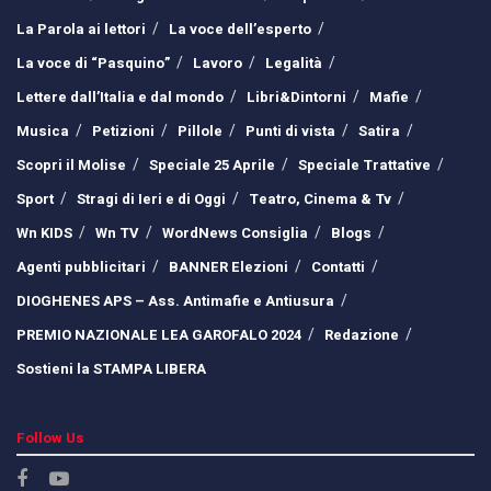
La Parola ai lettori
La voce dell’esperto
La voce di “Pasquino”
Lavoro
Legalità
Lettere dall’Italia e dal mondo
Libri&Dintorni
Mafie
Musica
Petizioni
Pillole
Punti di vista
Satira
Scopri il Molise
Speciale 25 Aprile
Speciale Trattative
Sport
Stragi di Ieri e di Oggi
Teatro, Cinema & Tv
Wn KIDS
Wn TV
WordNews Consiglia
Blogs
Agenti pubblicitari
BANNER Elezioni
Contatti
DIOGHENES APS – Ass. Antimafie e Antiusura
PREMIO NAZIONALE LEA GAROFALO 2024
Redazione
Sostieni la STAMPA LIBERA
Follow Us