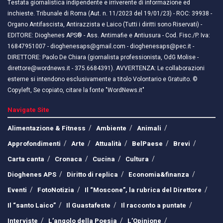
Testata giornalistica indipendente e irriverente di informazione ed
inchieste. Tribunale di Roma (Aut. n. 11/2023 del 19/01/23) - ROC: 39938 -
Organo Antifascista, Antirazzista e Laico (Tutti i diritti sono Riservati) -
EDITORE: Dioghenes APS® - Ass. Antimafie e Antiusura - Cod. Fisc./P. Iva:
16847951007 - dioghenesaps@gmail.com - dioghenesaps@pec.it - ​​
DIRETTORE: Paolo De Chiara (giornalista professionista, OdG Molise -
direttore@wordnews.it - ​​375.6684391). AVVERTENZA: Le collaborazioni
esterne si intendono esclusivamente a titolo Volontario e Gratuito. ©
Copyleft, Se copiato, citare la fonte "WordNews.it"
Navigate Site
Alimentazione & Fitness
Ambiente
Animali
Approfondimenti
Arte
Attualità
BelPaese
Brevi
Carta canta
Cronaca
Cucina
Cultura
Dioghenes APS
Diritto di replica
Economia&finanza
Eventi
FotoNotizia
Il “Moscone”, la rubrica del Direttore
Il “santo Laico”
Il Guastafeste
Il racconto a puntate
Interviste
L’angolo della Poesia
L’Opinione