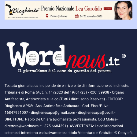
Testata giornalistica indipendente e irriverente di informazione ed inchieste.
Tribunale di Roma (Aut. n. 11/2023 del 19/01/23) - ROC: 39938 - Organo
Antifascista, Antirazzista e Laico (Tutti i diritti sono Riservati) - EDITORE:
Dioghenes APS® - Ass. Antimafie e Antiusura - Cod. Fisc./P. Iva:
16847951007 - dioghenesaps@gmail.com - dioghenesaps@pec.it - ​​
DIRETTORE: Paolo De Chiara (giornalista professionista, OdG Molise -
direttore@wordnews.it - ​​375.6684391). AVVERTENZA: Le collaborazioni
esterne si intendono esclusivamente a titolo Volontario e Gratuito. © Copyleft,