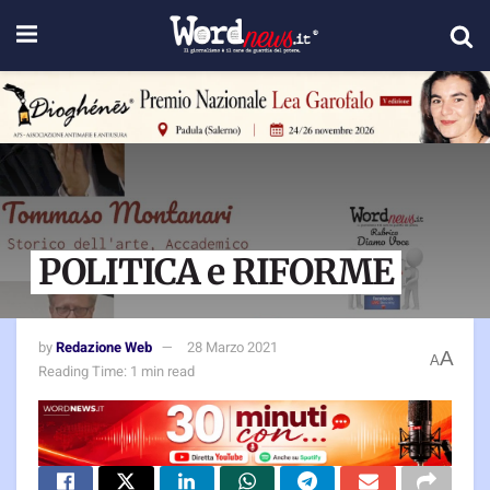
POLITICA e RIFORME
by
Redazione Web
28 Marzo 2021
A
A
Reading Time: 1 min read