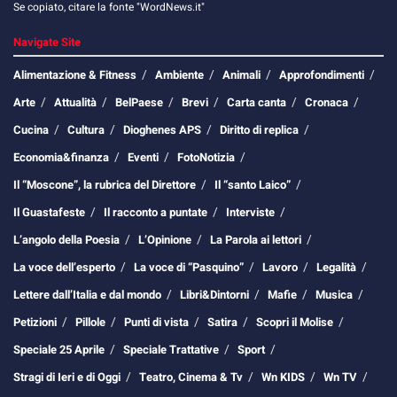
Se copiato, citare la fonte "WordNews.it"
Navigate Site
Alimentazione & Fitness
Ambiente
Animali
Approfondimenti
Arte
Attualità
BelPaese
Brevi
Carta canta
Cronaca
Cucina
Cultura
Dioghenes APS
Diritto di replica
Economia&finanza
Eventi
FotoNotizia
Il “Moscone”, la rubrica del Direttore
Il “santo Laico”
Il Guastafeste
Il racconto a puntate
Interviste
L’angolo della Poesia
L’Opinione
La Parola ai lettori
La voce dell’esperto
La voce di “Pasquino”
Lavoro
Legalità
Lettere dall’Italia e dal mondo
Libri&Dintorni
Mafie
Musica
Petizioni
Pillole
Punti di vista
Satira
Scopri il Molise
Speciale 25 Aprile
Speciale Trattative
Sport
Stragi di Ieri e di Oggi
Teatro, Cinema & Tv
Wn KIDS
Wn TV