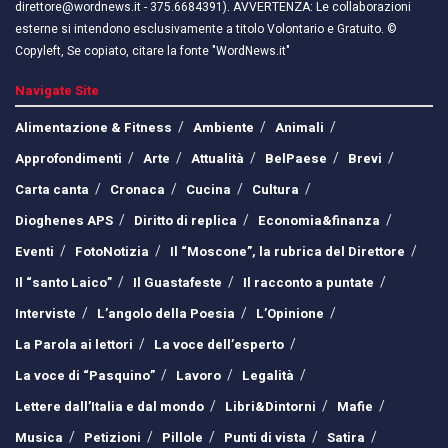
direttore@wordnews.it - ​​375.6684391). AVVERTENZA: Le collaborazioni
esterne si intendono esclusivamente a titolo Volontario e Gratuito. ©
Copyleft, Se copiato, citare la fonte "WordNews.it"
Navigate Site
Alimentazione & Fitness
Ambiente
Animali
Approfondimenti
Arte
Attualità
BelPaese
Brevi
Carta canta
Cronaca
Cucina
Cultura
Dioghenes APS
Diritto di replica
Economia&finanza
Eventi
FotoNotizia
Il “Moscone”, la rubrica del Direttore
Il “santo Laico”
Il Guastafeste
Il racconto a puntate
Interviste
L’angolo della Poesia
L’Opinione
La Parola ai lettori
La voce dell’esperto
La voce di “Pasquino”
Lavoro
Legalità
Lettere dall’Italia e dal mondo
Libri&Dintorni
Mafie
Musica
Petizioni
Pillole
Punti di vista
Satira