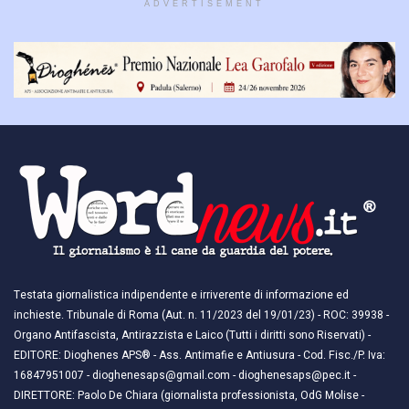
ADVERTISEMENT
Testata giornalistica indipendente e irriverente di informazione ed
inchieste. Tribunale di Roma (Aut. n. 11/2023 del 19/01/23) - ROC: 39938 -
Organo Antifascista, Antirazzista e Laico (Tutti i diritti sono Riservati) -
EDITORE: Dioghenes APS® - Ass. Antimafie e Antiusura - Cod. Fisc./P. Iva:
16847951007 - dioghenesaps@gmail.com - dioghenesaps@pec.it - ​​
DIRETTORE: Paolo De Chiara (giornalista professionista, OdG Molise -