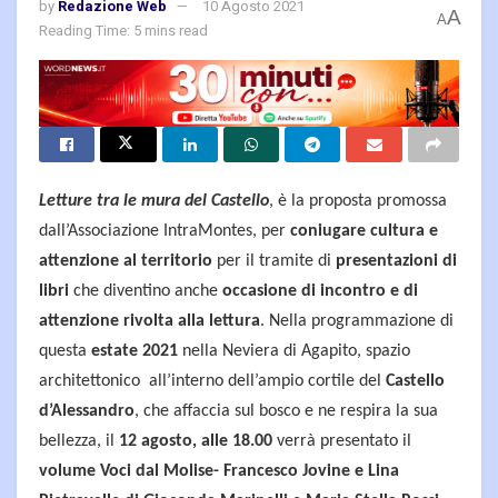
by
Redazione Web
10 Agosto 2021
A
A
Reading Time: 5 mins read
Letture tra le mura del Castello
, è la proposta promossa
dall’Associazione IntraMontes, per
coniugare cultura e
attenzione al territorio
per il tramite di
presentazioni di
libri
che diventino anche
occasione di incontro e di
attenzione rivolta alla lettura
. Nella programmazione di
questa
estate 2021
nella Neviera di Agapito, spazio
architettonico all’interno dell’ampio cortile del
Castello
d’Alessandro
, che affaccia sul bosco e ne respira la sua
bellezza, il
12 agosto, alle 18.00
verrà presentato il
volume Voci dal Molise- Francesco Jovine e Lina