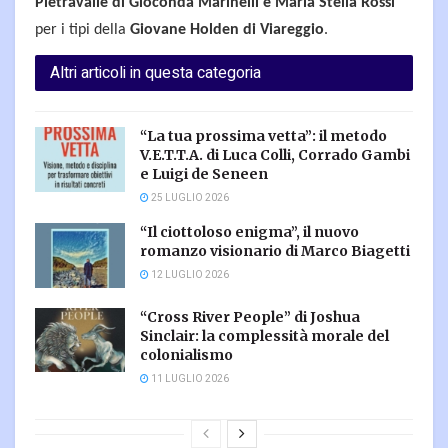
Pietravalle di Gioconda Marinelli e Maria Stella Rossi
per i tipi della
Giovane Holden di Viareggio
.
Altri articoli in questa categoria
“La tua prossima vetta”: il metodo
V.E.T.T.A. di Luca Colli, Corrado Gambi
e Luigi de Seneen
25 LUGLIO 2026
“Il ciottoloso enigma”, il nuovo
romanzo visionario di Marco Biagetti
12 LUGLIO 2026
“Cross River People” di Joshua
Sinclair: la complessità morale del
colonialismo
11 LUGLIO 2026