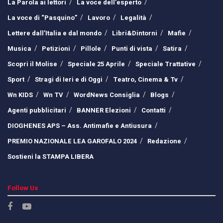
La Parola ai lettori
La voce dell’esperto
La voce di “Pasquino”
Lavoro
Legalità
Lettere dall’Italia e dal mondo
Libri&Dintorni
Mafie
Musica
Petizioni
Pillole
Punti di vista
Satira
Scopri il Molise
Speciale 25 Aprile
Speciale Trattative
Sport
Stragi di Ieri e di Oggi
Teatro, Cinema & Tv
Wn KIDS
Wn TV
WordNews Consiglia
Blogs
Agenti pubblicitari
BANNER Elezioni
Contatti
DIOGHENES APS – Ass. Antimafie e Antiusura
PREMIO NAZIONALE LEA GAROFALO 2024
Redazione
Sostieni la STAMPA LIBERA
Follow Us