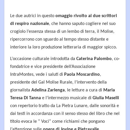
Le due autrici in questo
omaggio rivolto ai due scrittori
di respiro nazionale
, che hanno saputo cogliere nel suo
crogiolo l’essenza stessa di un lembo di terra, il Molise,
ripercorrono con sguardo al tempo stesso distante e
interiore la loro produzione letteraria di maggior spicco.
L’occasione culturale introdotta da
Caterina Palombo
, co-
fondatrice e vice presidente dell’Associazione
IntraMontes, vede i saluti di
Paola Moscardino
,
presidente del Gal Molise Rurale, l’intervento della
giornalista
Adelina Zarlenga
, le letture a cura di
Maria
Teresa Di Tanna
e l’intermezzo musicale di
Giulia Maselli
con repertorio tratto da La Pietra Lunare, dalle sonorità e
dai testi in accordanza con il senso stesso del libro che nel
titolo evoca le “ Voci” come richiami che pongano
l’attenzione sulle
opere di Jovine e Pietravalle
.