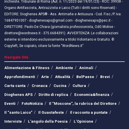
inchieste. Tribunale di Roma (Aut. n. 11/2023 del 19/01/23) - ROC: 39938 -
Organo Antifascista, Antirazzista e Laico (Tutti i diritti sono Riservati) -
EDITORE: Dioghenes APS® - Ass. Antimafie e Antiusura - Cod. Fisc./P. Iva:
16847951007 - dioghenesaps@gmail.com - dioghenesaps@pec.it - ​​
DIRETTORE: Paolo De Chiara (giornalista professionista, OdG Molise -
direttore@wordnews.it - ​​375.6684391). AVVERTENZA: Le collaborazioni
esterne si intendono esclusivamente a titolo Volontario e Gratuito. ©
Copyleft, Se copiato, citare la fonte "WordNews.it"
Navigate Site
Alimentazione & Fitness
Ambiente
Animali
Approfondimenti
Arte
Attualità
BelPaese
Brevi
Carta canta
Cronaca
Cucina
Cultura
Dioghenes APS
Diritto di replica
Economia&finanza
Eventi
FotoNotizia
Il “Moscone”, la rubrica del Direttore
Il “santo Laico”
Il Guastafeste
Il racconto a puntate
Interviste
L’angolo della Poesia
L’Opinione