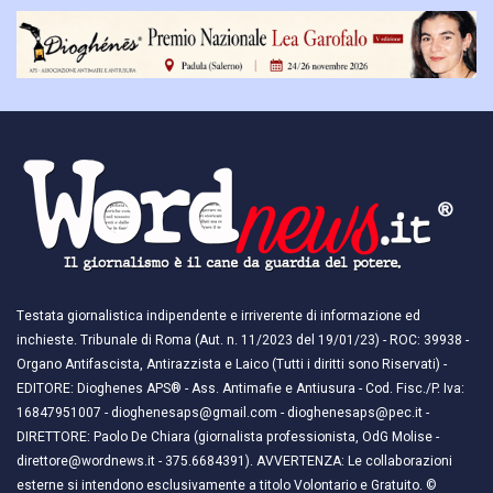
Testata giornalistica indipendente e irriverente di informazione ed
inchieste. Tribunale di Roma (Aut. n. 11/2023 del 19/01/23) - ROC: 39938 -
Organo Antifascista, Antirazzista e Laico (Tutti i diritti sono Riservati) -
EDITORE: Dioghenes APS® - Ass. Antimafie e Antiusura - Cod. Fisc./P. Iva:
16847951007 - dioghenesaps@gmail.com - dioghenesaps@pec.it - ​​
DIRETTORE: Paolo De Chiara (giornalista professionista, OdG Molise -
direttore@wordnews.it - ​​375.6684391). AVVERTENZA: Le collaborazioni
esterne si intendono esclusivamente a titolo Volontario e Gratuito. ©