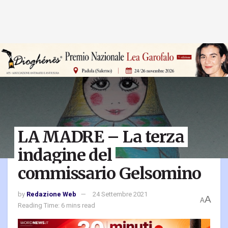
LA MADRE – La terza
indagine del
commissario Gelsomino
by
Redazione Web
24 Settembre 2021
A
A
Reading Time: 6 mins read