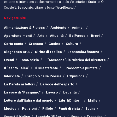
esterne si intendono esclusivamente a titolo Volontario e Gratuito. ©
Copyleft, Se copiato, citare la fonte "WordNews.it"
Navigate Site
Alimentazione & Fitness
Ambiente
Animali
Approfondimenti
Arte
Attualità
BelPaese
Brevi
Carta canta
Cronaca
Cucina
Cultura
Dioghenes APS
Diritto di replica
Economia&finanza
Eventi
FotoNotizia
Il “Moscone”, la rubrica del Direttore
Il “santo Laico”
Il Guastafeste
Il racconto a puntate
Interviste
L’angolo della Poesia
L’Opinione
La Parola ai lettori
La voce dell’esperto
La voce di “Pasquino”
Lavoro
Legalità
Lettere dall’Italia e dal mondo
Libri&Dintorni
Mafie
Musica
Petizioni
Pillole
Punti di vista
Satira
Scopri il Molise
Speciale 25 Aprile
Speciale Trattative