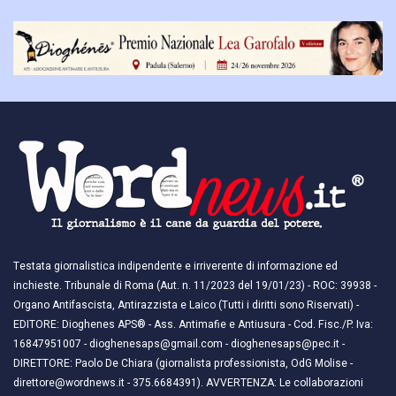
Testata giornalistica indipendente e irriverente di informazione ed
inchieste. Tribunale di Roma (Aut. n. 11/2023 del 19/01/23) - ROC: 39938 -
Organo Antifascista, Antirazzista e Laico (Tutti i diritti sono Riservati) -
EDITORE: Dioghenes APS® - Ass. Antimafie e Antiusura - Cod. Fisc./P. Iva:
16847951007 - dioghenesaps@gmail.com - dioghenesaps@pec.it - ​​
DIRETTORE: Paolo De Chiara (giornalista professionista, OdG Molise -
direttore@wordnews.it - ​​375.6684391). AVVERTENZA: Le collaborazioni