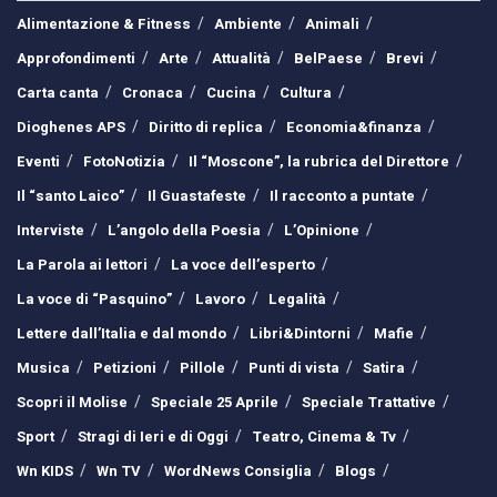
Alimentazione & Fitness
Ambiente
Animali
Approfondimenti
Arte
Attualità
BelPaese
Brevi
Carta canta
Cronaca
Cucina
Cultura
Dioghenes APS
Diritto di replica
Economia&finanza
Eventi
FotoNotizia
Il “Moscone”, la rubrica del Direttore
Il “santo Laico”
Il Guastafeste
Il racconto a puntate
Interviste
L’angolo della Poesia
L’Opinione
La Parola ai lettori
La voce dell’esperto
La voce di “Pasquino”
Lavoro
Legalità
Lettere dall’Italia e dal mondo
Libri&Dintorni
Mafie
Musica
Petizioni
Pillole
Punti di vista
Satira
Scopri il Molise
Speciale 25 Aprile
Speciale Trattative
Sport
Stragi di Ieri e di Oggi
Teatro, Cinema & Tv
Wn KIDS
Wn TV
WordNews Consiglia
Blogs