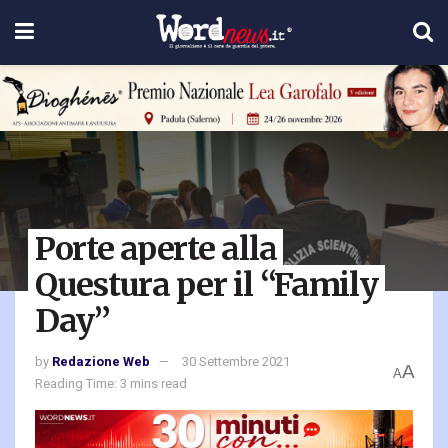
Porte aperte alla
Questura per il “Family
Day”
by
Redazione Web
30 Settembre 2021
A
A
Reading Time: 3 mins read