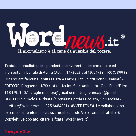
Testata giornalistica indipendente e irriverente di informazione ed
inchieste. Tribunale di Roma (Aut. n. 11/2023 del 19/01/23) - ROC: 39938 -
Organo Antifascista, Antirazzista e Laico (Tutti i diritti sono Riservati) -
EDITORE: Dioghenes APS® - Ass. Antimafie e Antiusura - Cod. Fisc./P. Iva:
16847951007 - dioghenesaps@gmail.com - dioghenesaps@pec.it - ​​
DIRETTORE: Paolo De Chiara (giornalista professionista, OdG Molise -
direttore@wordnews.it - ​​375.6684391). AVVERTENZA: Le collaborazioni
esterne si intendono esclusivamente a titolo Volontario e Gratuito. ©
Copyleft, Se copiato, citare la fonte "WordNews.it"
Navigate Site