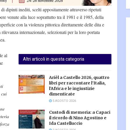
i dipinti inediti, scelti appositamente attraverso ripetuti
ere venute alla luce soprattutto tra il 1981 e il 1985, della
uperficie con la violenza pittorica direttamente delle dita e
 rilevanza internazionale, selezionati per la loro portata
nea.
e al
Altri articoli in questa categoria
ne
Arièl a Castello 2026, quattro
libri per raccontare l’Italia,
ti
l’Africa e le ingiustizie
 cui
dimenticate
5 AGOSTO 2026
one
Custodi di memoria: a Capaci
teria
il ricordo di Nino Agostino e
 forza
Ida Castelluccio