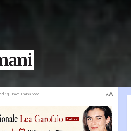
 mani
A
ading Time: 3 mins read
A