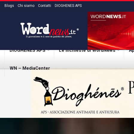
Blogs
Chi siamo
Contatti
DIOGHENES APS
DIOGHENES APS
Le inchieste di WordNews
Ap
WN – MediaCenter