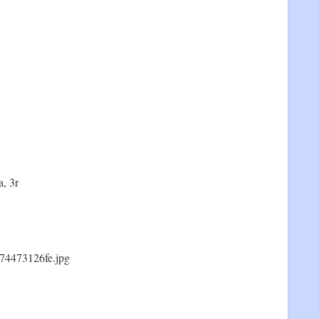
a, 3r
74473126fe.jpg