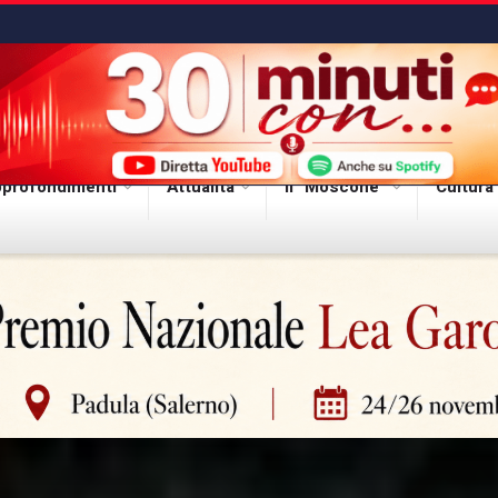
profondimenti
Attualità
Il “Moscone”
Cultura