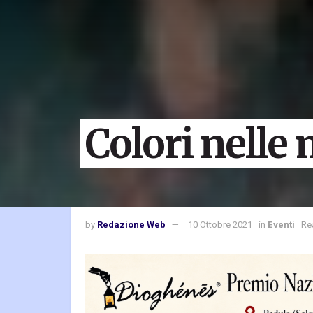
Colori nelle
by
Redazione Web
10 Ottobre 2021
in
Eventi
Re