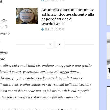
2 AGOSTO 2026
ut
Antonella Giordano premiata
ad Anzio: riconoscimento alla
caporedattrice di
 olio,
WordNews.it
 nelle
28 LUGLIO 2026
emmeno
o,
colore
 che
; altre, più concilianti, circondano un oggetto o uno spazio
e altri colori, generando così una selvaggia danza
 diretta. […] L'incontro con l'opera di Arnulf Rainer è
ti stupiscono e affascinano per la vivacità dell'applicazione
ntensa e violenta nelle immagini strutturali le cui superfici
 poter poi assorbire il colore ancor più intensamente»
.