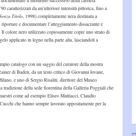
de documentare il momento successivo della carriera
90 caratterizzati da un’ulteriore intensità pittorica, fino a
Senza Titolo
, 1998) completamente nera destinata a
a riportare e documentare l’atteggiamento dissacrante e
. Il colore nero utilizzato copiosamente copre uno strato di
gelo applicato in legno nella parte alta, lasciandoli a
pio catalogo con un saggio del curatore della mostra
ainer di Baden, da un testo critico di Giovanni Iovane,
ilano, e uno di Sergio Risaliti, direttore del Museo
a tradizione della sede fiorentina della Galleria Poggiali che
i maestri come ad esempio Eliseo Mattiacci, Claudio
 Cucchi che hanno sempre lavorato appositamente per la