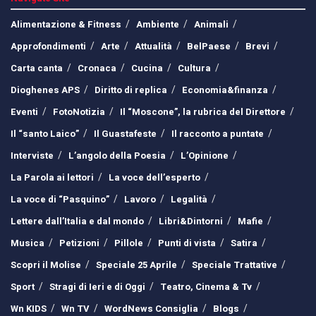
Alimentazione & Fitness
Ambiente
Animali
Approfondimenti
Arte
Attualità
BelPaese
Brevi
Carta canta
Cronaca
Cucina
Cultura
Dioghenes APS
Diritto di replica
Economia&finanza
Eventi
FotoNotizia
Il “Moscone”, la rubrica del Direttore
Il “santo Laico”
Il Guastafeste
Il racconto a puntate
Interviste
L’angolo della Poesia
L’Opinione
La Parola ai lettori
La voce dell’esperto
La voce di “Pasquino”
Lavoro
Legalità
Lettere dall’Italia e dal mondo
Libri&Dintorni
Mafie
Musica
Petizioni
Pillole
Punti di vista
Satira
Scopri il Molise
Speciale 25 Aprile
Speciale Trattative
Sport
Stragi di Ieri e di Oggi
Teatro, Cinema & Tv
Wn KIDS
Wn TV
WordNews Consiglia
Blogs