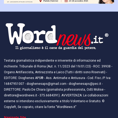
Testata giornalistica indipendente e irriverente di informazione ed
inchieste. Tribunale di Roma (Aut. n. 11/2023 del 19/01/23) - ROC: 39938 -
Organo Antifascista, Antirazzista e Laico (Tutti i diritti sono Riservati) -
EDITORE: Dioghenes APS® - Ass. Antimafie e Antiusura - Cod. Fisc./P. Iva:
16847951007 - dioghenesaps@gmail.com - dioghenesaps@pec.it - ​​
DIRETTORE: Paolo De Chiara (giornalista professionista, OdG Molise -
direttore@wordnews.it - ​​375.6684391). AVVERTENZA: Le collaborazioni
esterne si intendono esclusivamente a titolo Volontario e Gratuito. ©
Copyleft, Se copiato, citare la fonte "WordNews.it"
Navigate Site