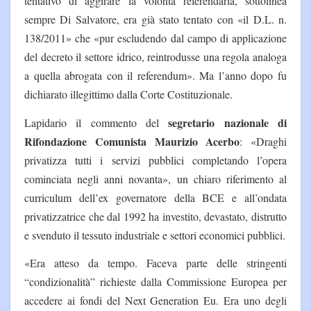
tentativo di aggirare la volontà referendaria, sottolinea
sempre Di Salvatore, era già stato tentato con «il D.L. n.
138/2011» che «pur escludendo dal campo di applicazione
del decreto il settore idrico, reintrodusse una regola analoga
a quella abrogata con il referendum». Ma l’anno dopo fu
dichiarato illegittimo dalla Corte Costituzionale.
segretario nazionale di
Lapidario il commento del
Rifondazione Comunista Maurizio Acerbo
: «Draghi
privatizza tutti i servizi pubblici completando l’opera
cominciata negli anni novanta», un chiaro riferimento al
curriculum dell’ex governatore della BCE e all’ondata
privatizzatrice che dal 1992 ha investito, devastato, distrutto
e svenduto il tessuto industriale e settori economici pubblici.
«
Era atteso da tempo. Faceva parte delle stringenti
“condizionalità” richieste dalla Commissione Europea per
accedere ai fondi del Next Generation Eu. Era uno degli