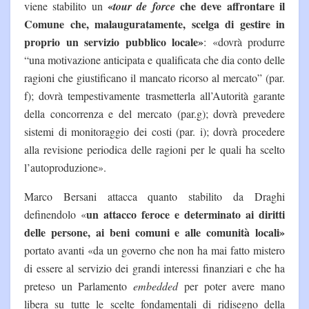
«
che deve affrontare il
viene stabilito un
tour de force
Comune che, malauguratamente, scelga di gestire in
proprio un servizio pubblico locale»
: «dovrà produrre
“una motivazione anticipata e qualificata che dia conto delle
ragioni che giustificano il mancato ricorso al mercato” (par.
f); dovrà tempestivamente trasmetterla all’Autorità garante
della concorrenza e del mercato (par.g); dovrà prevedere
sistemi di monitoraggio dei costi (par. i); dovrà procedere
alla revisione periodica delle ragioni per le quali ha scelto
l’autoproduzione».
Marco Bersani attacca quanto stabilito da Draghi
un attacco feroce e determinato ai diritti
definendolo «
delle persone, ai beni comuni e alle comunità locali»
portato avanti «da un governo che non ha mai fatto mistero
di essere al servizio dei grandi interessi finanziari e che ha
preteso un Parlamento
embedded
per poter avere mano
libera su tutte le scelte fondamentali di ridisegno della