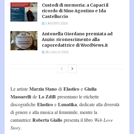
Custodi di memoria: a Capaci il
ricordo di Nino Agostino e Ida
Castelluccio
2 AGOSTO 2026
Antonella Giordano premiata ad
Anzio: riconoscimento alla
caporedattrice di WordNews.it
28 LUGLIO 2026
Marzia Stano
Elastico
Giulia
Le artiste
di
e
Massarelli
Lo ZdiB
de
presentano le etichette
Elastico
Lunatika
discografiche
e
, dedicate alla diversità
di genere e alla musica al femminile, mentre la
Roberta Giallo
cantautrice
presenta il libro
Web Love
Story
.