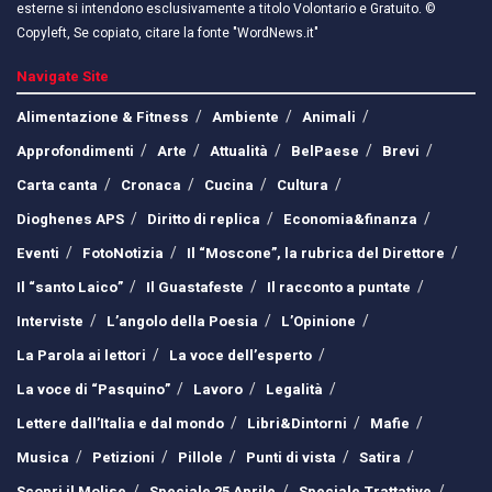
esterne si intendono esclusivamente a titolo Volontario e Gratuito. ©
Copyleft, Se copiato, citare la fonte "WordNews.it"
Navigate Site
Alimentazione & Fitness
Ambiente
Animali
Approfondimenti
Arte
Attualità
BelPaese
Brevi
Carta canta
Cronaca
Cucina
Cultura
Dioghenes APS
Diritto di replica
Economia&finanza
Eventi
FotoNotizia
Il “Moscone”, la rubrica del Direttore
Il “santo Laico”
Il Guastafeste
Il racconto a puntate
Interviste
L’angolo della Poesia
L’Opinione
La Parola ai lettori
La voce dell’esperto
La voce di “Pasquino”
Lavoro
Legalità
Lettere dall’Italia e dal mondo
Libri&Dintorni
Mafie
Musica
Petizioni
Pillole
Punti di vista
Satira
Scopri il Molise
Speciale 25 Aprile
Speciale Trattative