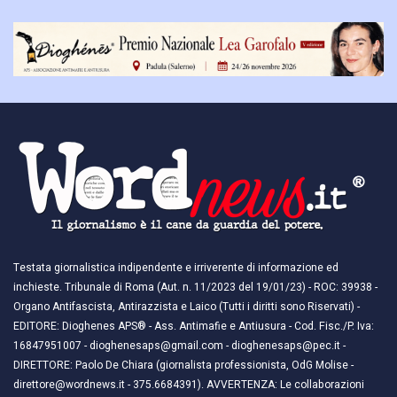
Testata giornalistica indipendente e irriverente di informazione ed
inchieste. Tribunale di Roma (Aut. n. 11/2023 del 19/01/23) - ROC: 39938 -
Organo Antifascista, Antirazzista e Laico (Tutti i diritti sono Riservati) -
EDITORE: Dioghenes APS® - Ass. Antimafie e Antiusura - Cod. Fisc./P. Iva:
16847951007 - dioghenesaps@gmail.com - dioghenesaps@pec.it - ​​
DIRETTORE: Paolo De Chiara (giornalista professionista, OdG Molise -
direttore@wordnews.it - ​​375.6684391). AVVERTENZA: Le collaborazioni