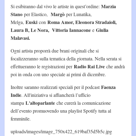
Marzia
Si esibiranno dal vivo le artiste in quest’ordine:
Stano
Margò
per Elastico,
per Lunatika,
Euski
Roma Amor, Eleonora Stradaioli,
Melga,
con
Laura B, Le Nora, Vittoria Iannacone
Giulia
e
Malavasi.
Ogni artista proporrà due brani originali che si
focalizzeranno sulla tematica della giornata. Nella serata si
Radio Rai Live
effettueranno le registrazioni per
che andrà
poi in onda con uno speciale ai primi di dicembre.
Faenza
Inoltre saranno realizzati speciali per il podcast
Indie
. All'iniziativa si affiancherà l’ufficio
L'altoparlante
stampa
che curerà la comunicazione
dell’evento promuovendo una playlist Spotify tutta al
femminile.
uploads/images/image_750x422_619baf35d5b5c.jpg