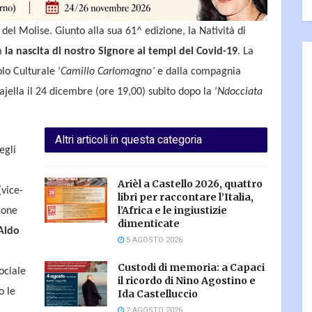
del Molise. Giunto alla sua 61^ edizione, la Natività di
a
la nascita di nostro Signore ai tempi del Covid-19
. La
lo Culturale ‘
Camillo Carlomagno’
e dalla compagnia
Majella il 24 dicembre (ore 19,00) subito dopo la ‘
Ndocciata
Altri articoli in questa categoria
egli
Arièl a Castello 2026, quattro
vice-
libri per raccontare l’Italia,
l’Africa e le ingiustizie
ione
dimenticate
Aldo
5 AGOSTO 2026
Custodi di memoria: a Capaci
ociale
il ricordo di Nino Agostino e
o le
Ida Castelluccio
2 AGOSTO 2026