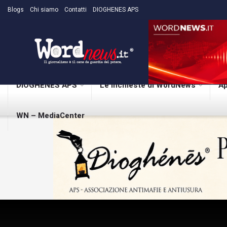
Blogs
Chi siamo
Contatti
DIOGHENES APS
DIOGHENES APS
Le inchieste di WordNews
Ap
WN – MediaCenter