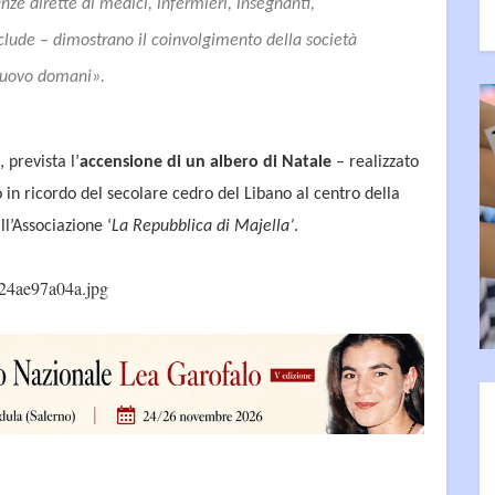
ze dirette di medici, infermieri, insegnanti,
clude –
dimostrano il coinvolgimento della società
 nuovo domani
».
 prevista l’
accensione di un albero di Natale
– realizzato
 in ricordo del secolare cedro del Libano al centro della
ll’Associazione ‘
La Repubblica di Majella’
.
24ae97a04a.jpg