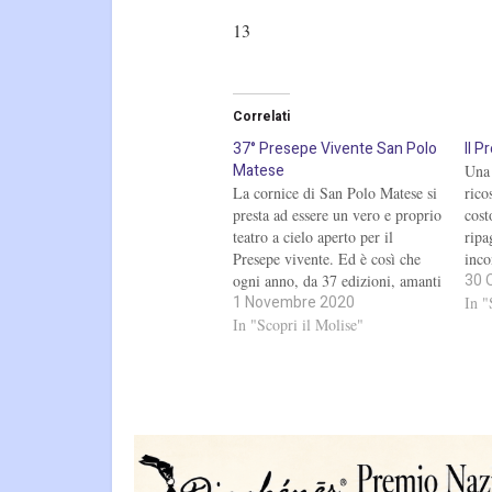
13
Correlati
37° Presepe Vivente San Polo
Il P
Matese
Una 
La cornice di San Polo Matese si
rico
presta ad essere un vero e proprio
cost
teatro a cielo aperto per il
ripa
Presepe vivente. Ed è così che
inco
30 
ogni anno, da 37 edizioni, amanti
la n
1 Novembre 2020
della tradizione, giovanissimi e
quel
In "
meno giovani, trovano il tempo
In "Scopri il Molise"
16:2
di preparare questo capolavoro
che attira persone da tutte…