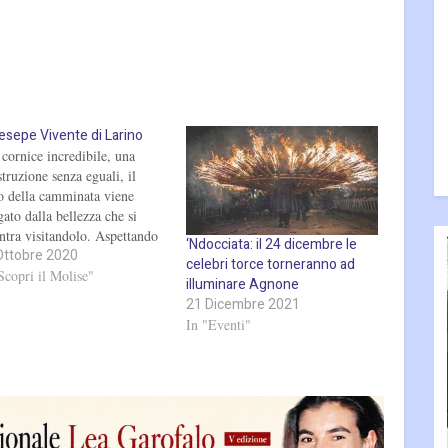
resepe Vivente di Larino
cornice incredibile, una
struzione senza eguali, il
o della camminata viene
gato dalla bellezza che si
ntra visitandolo. Aspettando
‘Ndocciata: il 24 dicembre le
Ottobre 2020
uova edizione, gustatevi
celebri torce torneranno ad
la del 2019. 2020-10-30
Scopri il Molise"
illuminare Agnone
6:21 43
21 Dicembre 2021
In "Eventi"