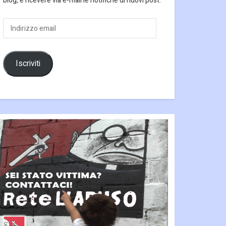
blog, e ricevere via e-mail le notifiche di nuovi post.
Indirizzo
email
Iscriviti