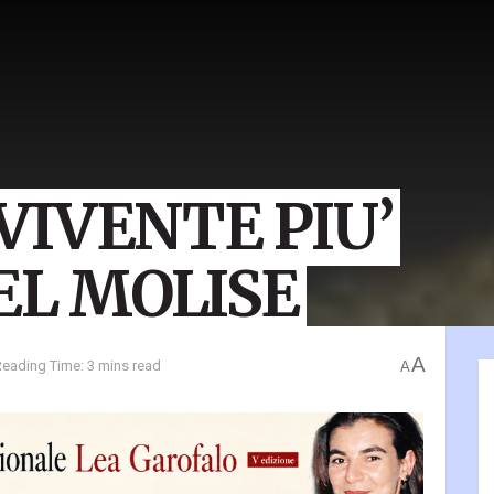
 VIVENTE PIU’
EL MOLISE
A
Reading Time: 3 mins read
A