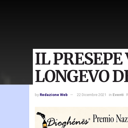
IL PRESEPE
LONGEVO D
by
Redazione Web
22 Dicembre 2021
in
Eventi