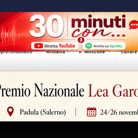
profondimenti
Attualità
Il “Moscone”
Cultura