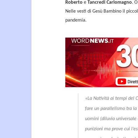
Roberto
e
Tancredi Carlomagno
. O
Nelle vesti di Gesù Bambino il picco
pandemia.
«
La Natività ai tempi del 
fare un parallelismo tra l
uomini (diluvio universale e
punizioni ma prove cui l’