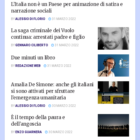
L’Italia non è un Paese per animazione di satira e
narrazione sociali
BY
ALESSIO DI FLORIO
31 MARZO 2022
La saga criminale dei Vuolo
continua: arrestati padre e figlio
BY
GENNARO CILIBERTO
31 MARZO 2022
Due minuti un libro
BY
REDAZIONE WEB
31 MARZO 2022
Amalia De Simone: anche gli italiani
si sono attivati per sfruttare
l’emergenza umanitaria
BY
ALESSIO DI FLORIO
30 MARZO 2022
È il tempo della paura e
dell’angoscia
BY
ENZO GUARNERA
30 MARZO 2022