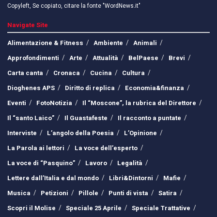
Copyleft, Se copiato, citare la fonte "WordNews.it"
Navigate Site
Alimentazione & Fitness
Ambiente
Animali
Approfondimenti
Arte
Attualità
BelPaese
Brevi
Carta canta
Cronaca
Cucina
Cultura
Dioghenes APS
Diritto di replica
Economia&finanza
Eventi
FotoNotizia
Il “Moscone”, la rubrica del Direttore
Il “santo Laico”
Il Guastafeste
Il racconto a puntate
Interviste
L’angolo della Poesia
L’Opinione
La Parola ai lettori
La voce dell’esperto
La voce di “Pasquino”
Lavoro
Legalità
Lettere dall’Italia e dal mondo
Libri&Dintorni
Mafie
Musica
Petizioni
Pillole
Punti di vista
Satira
Scopri il Molise
Speciale 25 Aprile
Speciale Trattative