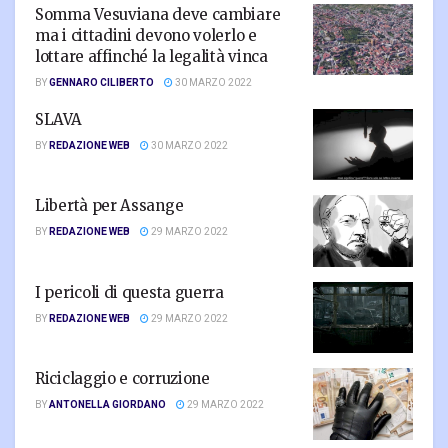
Somma Vesuviana deve cambiare
ma i cittadini devono volerlo e
lottare affinché la legalità vinca
BY
GENNARO CILIBERTO
30 MARZO 2022
SLAVA
BY
REDAZIONE WEB
30 MARZO 2022
Libertà per Assange
BY
REDAZIONE WEB
29 MARZO 2022
I pericoli di questa guerra
BY
REDAZIONE WEB
29 MARZO 2022
Riciclaggio e corruzione
BY
ANTONELLA GIORDANO
29 MARZO 2022