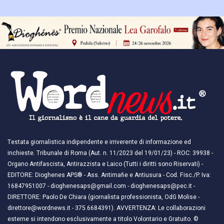
Testata giornalistica indipendente e irriverente di informazione ed
inchieste. Tribunale di Roma (Aut. n. 11/2023 del 19/01/23) - ROC: 39938 -
Organo Antifascista, Antirazzista e Laico (Tutti i diritti sono Riservati) -
EDITORE: Dioghenes APS® - Ass. Antimafie e Antiusura - Cod. Fisc./P. Iva:
16847951007 - dioghenesaps@gmail.com - dioghenesaps@pec.it - ​​
DIRETTORE: Paolo De Chiara (giornalista professionista, OdG Molise -
direttore@wordnews.it - ​​375.6684391). AVVERTENZA: Le collaborazioni
esterne si intendono esclusivamente a titolo Volontario e Gratuito. ©