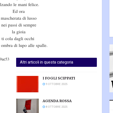
lzando le mani felice.
Ed ora
mascherata di lusso
nei passi di sempre
la gioia
ti cola dagli occhi
ombra di lupo alle spalle.
69ae53
Altri articoli in questa categoria
I FOGLI SCIPPATI
9 OTTOBRE 2025
AGENDA ROSSA
8 OTTOBRE 2025