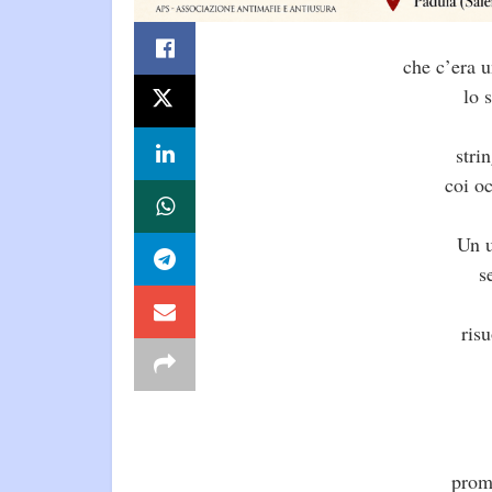
che c’era u
lo 
stri
coi oc
Un u
s
ris
promi