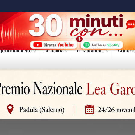
profondimenti
Attualità
Il “Moscone”
Cultura