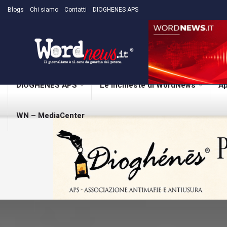
Blogs
Chi siamo
Contatti
DIOGHENES APS
DIOGHENES APS
Le inchieste di WordNews
Ap
WN – MediaCenter