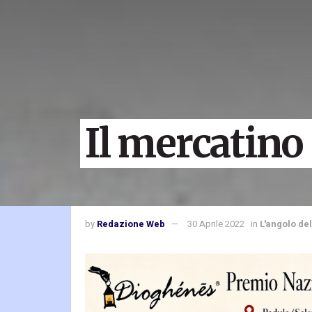
Il mercatino 
by
Redazione Web
30 Aprile 2022
in
L'angolo de