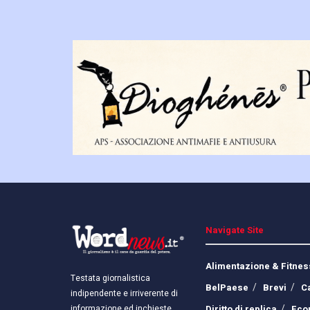
Navigate Site
Alimentazione & Fitnes
Testata giornalistica
BelPaese
Brevi
C
indipendente e irriverente di
Diritto di replica
Eco
informazione ed inchieste.