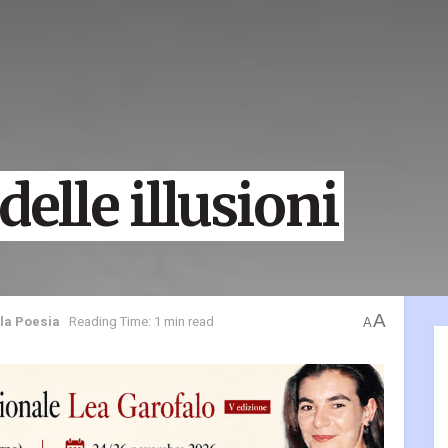
delle illusioni
A
lla Poesia
Reading Time: 1 min read
A