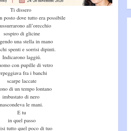
Ti dissero
n posto dove tutto era possibile
sussurrarono all’orecchio
sospiro di glicine
ngendo una stella in mano
chi spenti e sorrisi dipinti.
Indicarono laggiú.
omo con pupille di vetro
erpeggiava fra i banchi
scarpe laccate
uono di un tempo lontano
imbustato di nero
nascondeva le mani.
E tu
in quel passo
si tutto quel poco di tuo