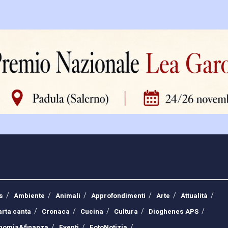
s
Ambiente
Animali
Approfondimenti
Arte
Attualità
arta canta
Cronaca
Cucina
Cultura
Dioghenes APS
nomia&finanza
Eventi
FotoNotizia