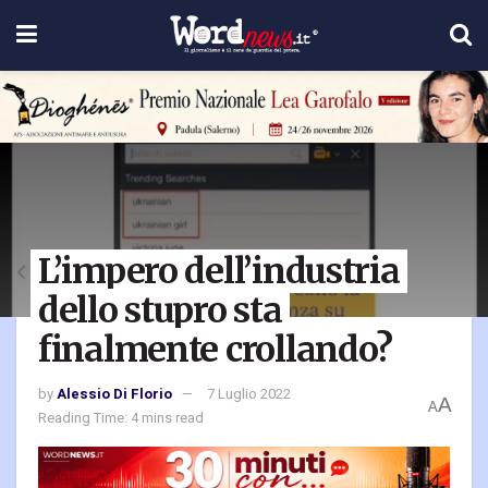
L’impero dell’industria
dello stupro sta
finalmente crollando?
by
Alessio Di Florio
7 Luglio 2022
A
A
Reading Time: 4 mins read