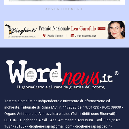
ADVERTISEMENT
Testata giornalistica indipendente e irriverente di informazione ed
inchieste. Tribunale di Roma (Aut. n. 11/2023 del 19/01/23) - ROC: 39938 -
Organo Antifascista, Antirazzista e Laico (Tutti i diritti sono Riservati) -
EDITORE: Dioghenes APS® - Ass. Antimafie e Antiusura - Cod. Fisc./P. Iva:
16847951007 - dioghenesaps@gmail.com - dioghenesaps@pec.it - ​​