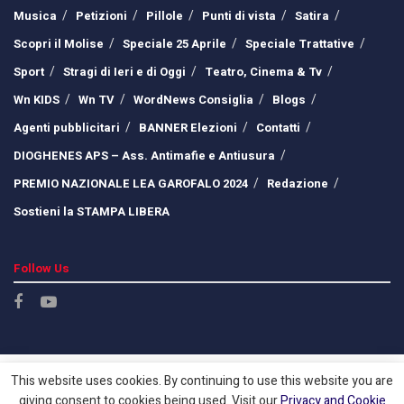
Musica
Petizioni
Pillole
Punti di vista
Satira
Scopri il Molise
Speciale 25 Aprile
Speciale Trattative
Sport
Stragi di Ieri e di Oggi
Teatro, Cinema & Tv
Wn KIDS
Wn TV
WordNews Consiglia
Blogs
Agenti pubblicitari
BANNER Elezioni
Contatti
DIOGHENES APS – Ass. Antimafie e Antiusura
PREMIO NAZIONALE LEA GAROFALO 2024
Redazione
Sostieni la STAMPA LIBERA
Follow Us
This website uses cookies. By continuing to use this website you are
giving consent to cookies being used. Visit our
Privacy and Cookie