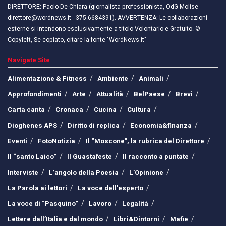
DIRETTORE: Paolo De Chiara (giornalista professionista, OdG Molise -
direttore@wordnews.it - ​​375.6684391). AVVERTENZA: Le collaborazioni
esterne si intendono esclusivamente a titolo Volontario e Gratuito. ©
Copyleft, Se copiato, citare la fonte "WordNews.it"
Navigate Site
Alimentazione & Fitness
Ambiente
Animali
Approfondimenti
Arte
Attualità
BelPaese
Brevi
Carta canta
Cronaca
Cucina
Cultura
Dioghenes APS
Diritto di replica
Economia&finanza
Eventi
FotoNotizia
Il “Moscone”, la rubrica del Direttore
Il “santo Laico”
Il Guastafeste
Il racconto a puntate
Interviste
L’angolo della Poesia
L’Opinione
La Parola ai lettori
La voce dell’esperto
La voce di “Pasquino”
Lavoro
Legalità
Lettere dall’Italia e dal mondo
Libri&Dintorni
Mafie