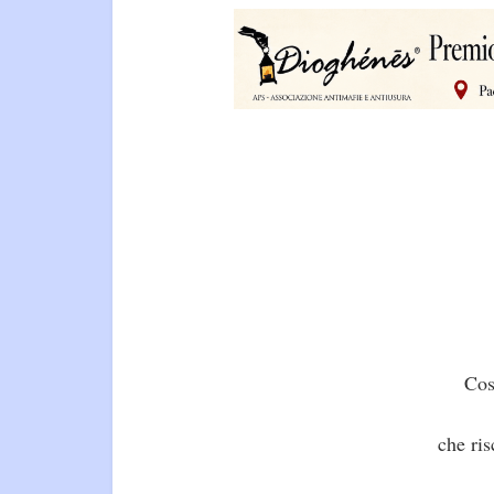
Cos
che ris