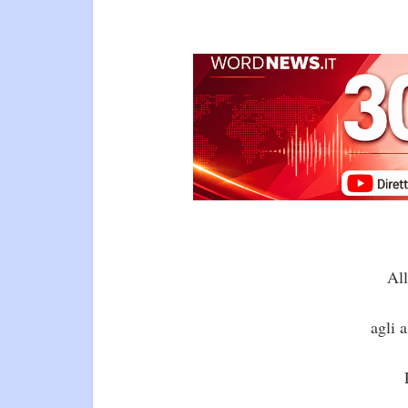
All
agli 