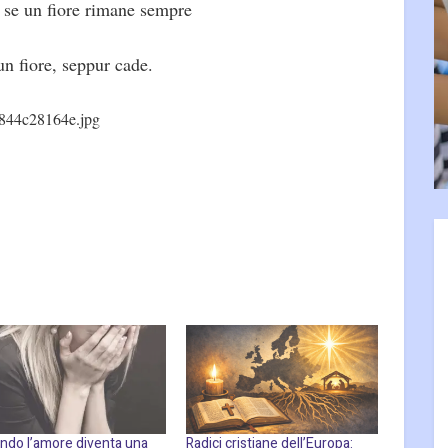
 se un fiore rimane sempre
un fiore, seppur cade.
844c28164e.jpg
ndo l’amore diventa una
Radici cristiane dell’Europa: