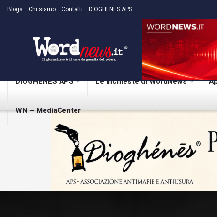
Blogs
Chi siamo
Contatti
DIOGHENES APS
DIOGHENES APS
Le inchieste di WordNews
Ap
WN – MediaCenter