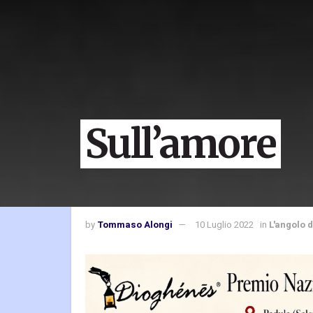
Sull’amore
by
Tommaso Alongi
10 Luglio 2022
in
L'angolo 