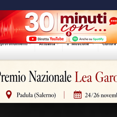
profondimenti
Attualità
Il “Moscone”
Cultura