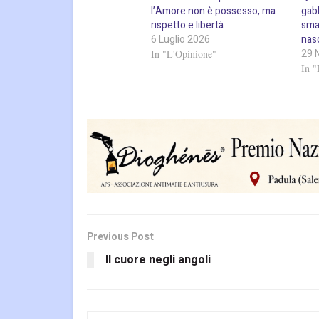
l’Amore non è possesso, ma
gabb
rispetto e libertà
sma
6 Luglio 2026
nas
29 
In "L'Opinione"
In "
Previous Post
Il cuore negli angoli