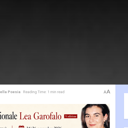
A
della Poesia
Reading Time: 1 min read
A