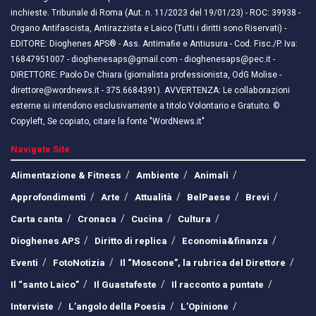
inchieste. Tribunale di Roma (Aut. n. 11/2023 del 19/01/23) - ROC: 39938 -
Organo Antifascista, Antirazzista e Laico (Tutti i diritti sono Riservati) -
EDITORE: Dioghenes APS® - Ass. Antimafie e Antiusura - Cod. Fisc./P. Iva:
16847951007 - dioghenesaps@gmail.com - dioghenesaps@pec.it - ​​
DIRETTORE: Paolo De Chiara (giornalista professionista, OdG Molise -
direttore@wordnews.it - ​​375.6684391). AVVERTENZA: Le collaborazioni
esterne si intendono esclusivamente a titolo Volontario e Gratuito. ©
Copyleft, Se copiato, citare la fonte "WordNews.it"
Navigate Site
Alimentazione & Fitness
Ambiente
Animali
Approfondimenti
Arte
Attualità
BelPaese
Brevi
Carta canta
Cronaca
Cucina
Cultura
Dioghenes APS
Diritto di replica
Economia&finanza
Eventi
FotoNotizia
Il “Moscone”, la rubrica del Direttore
Il “santo Laico”
Il Guastafeste
Il racconto a puntate
Interviste
L’angolo della Poesia
L’Opinione