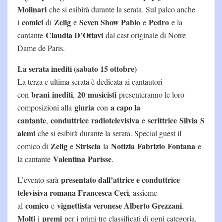
Molinari
che si esibirà durante la serata. Sul palco anche
comici
Zelig
Seven Show Pablo
Pedro
i
di
e
e
e la
Claudia D’Ottavi
cantante
dal cast originale di Notre
Dame de Paris.
La serata inediti (sabato 15 ottobre)
La terza e ultima serata è dedicata ai cantautori
brani
inediti
20
musicisti
con
,
presenteranno le loro
giuria
a capo la
composizioni alla
con
cantante
conduttrice
radiotelevisiva
scrittrice
Silvia
S
,
e
alemi
che si esibirà durante la serata. Special guest il
Zelig
Striscia
Notizia
Fabrizio
Fontana
comico di
e
la
e
Valentina
Parisse
la cantante
.
presentato dall’attrice e conduttrice
L’evento sarà
televisiva romana Francesca Ceci
, assieme
comico
vignettista veronese Alberto Grezzani
al
e
.
Molti
premi
i
per i primi tre classificati di ogni categoria,