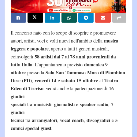
Il concorso nato con lo scopo di scoprire e promuovere
musica
autori, artisti, voci e volti nuovi nell'ambito della
leggera e popolare
, aperto a tutti i generi musicali,
58 artisti dai 7 ai 78 anni provenienti da
coinvolgerà
tutta Italia
domenica 9
. L’appuntamento previsto
ottobre
Sala
San
Tommaso
Moro di Piombino
presso la
Dese
PD
venerdì
14
sabato
15
ottobre
Teatro
(
),
e
al
Eden di Treviso
16
, vedrà anche la partecipazione di
giudici
speciali
musicisti
giornalisti
speaker
radio
7
tra
,
e
,
giudici
tecnici
arrangiatori
vocal
coach
discografici
5
tra
,
,
e
comici
special
guest
.