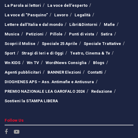
La Parola ai lettori
La voce dell’esperto
La voce di “Pasquino”
Lavoro
Legalità
Lettere dall’Italia e dal mondo
Libri&Dintorni
Mafie
Musica
Petizioni
Pillole
Punti di vista
Satira
Scopri il Molise
Speciale 25 Aprile
Speciale Trattative
Sport
Stragi di Ieri e di Oggi
Teatro, Cinema & Tv
Wn KIDS
Wn TV
WordNews Consiglia
Blogs
Agenti pubblicitari
BANNER Elezioni
Contatti
DIOGHENES APS – Ass. Antimafie e Antiusura
PREMIO NAZIONALE LEA GAROFALO 2024
Redazione
Sostieni la STAMPA LIBERA
Follow Us