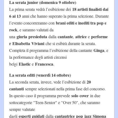
La serata junior (domenica 9 ottobre)
18 artisti finalisti dai
La prima serata vedrà l’esibizione dei
6 ai 13
anni che hanno superato la prima selezione. Durante
brani editi e inediti tra pop e
l’evento concorreranno con
rock
, e saranno valutati da
giuria
presieduta
cantante
attrice
performe
una
dalla
,
e
r
Elisabetta
Viviani
che si esibirà durante la serata.
Ginga
Completa il programma l’esibizione della cantante
, e
la performance degli artisti circensi
Elastic
Francesca
belgi
e
.
La serata editi (venerdì 14 ottobre)
20
La seconda serata, invece, vede l’esibizione di
cantanti
sempre selezionati nella prima fase del concorso.
solo
cover
In questo caso il programma prevede
in due
sottocategorie "Teen-Senior" e "Over 50", che saranno
sempre valutate
esperti
guidati
cantautrice
pop
jazz
Simona
dagli
dalla