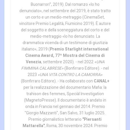
Buonarrori”, 2019). Dal romanzo «Io ho
denunciato», nel settembre del 2019, è stato tratto
un corto e un medio-metraggio (CinemaSet,
vincitore Premio Legalità, Fiumicino 2019). È autore
del soggetto e della sceneggiatura del corto e del
medio-metraggio «Io ho denunciato. La
drammatica vicenda di un testimone di giustizia
italiano», 2019 (
Premio Starlight international
Cinema Award, 77^ Mostra del Cinema di
Venezia
, settembre 2020). - nel 2022
«UNA
FIMMINA CALABRESE»
(Bonfirraro Editore). - nel
2023
«UNA VITA CONTRO LA CAMORRA»
(Bonfirraro Editore). - Ha collaborato con
CANAL+
per la realizzazione del documentario Mafia: la
trahison des femmes, Speciàl Investigation
(MagnetoPresse). Il documentario è andato in
onda in Francia nel gennaio del 2014. Premio
"Giorgio Mazzanti", San Salvo, 31 luglio 2025.
Premio giornalistico letterario
"Piersanti
Mattarella"
, Roma, 30 novembre 2024. Premio