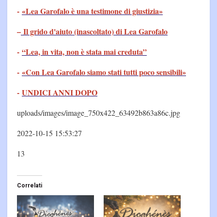
-
«Lea Garofalo è una testimone di giustizia»
–
Il grido d'aiuto (inascoltato) di Lea Garofalo
-
“Lea, in vita, non è stata mai creduta”
-
«Con Lea Garofalo siamo stati tutti poco sensibili»
-
UNDICI ANNI DOPO
uploads/images/image_750x422_63492b863a86c.jpg
2022-10-15 15:53:27
13
Correlati