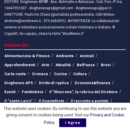
EDITORE: Dioghenes APS® - Ass. Antimafie e Antiusura - Cod. Fisc./P. Iva:
16847951007 - dioghenesaps@gmail.com - dioghenesaps@pec.it - ​​
DIRETTORE: Paolo De Chiara (giornalista professionista, OdG Molise -
direttore@wordnews.it - ​​375.6684391). AVVERTENZA: Le collaborazioni
esterne si intendono esclusivamente a titolo Volontario e Gratuito. ©
Copyleft, Se copiato, citare la fonte "WordNews.it"
Navigate Site
Alimentazione & Fitness
Ambiente
Animali
Approfondimenti
Arte
Attualità
BelPaese
Brevi
Carta canta
Cronaca
Cucina
Cultura
Dioghenes APS
Diritto di replica
Economia&finanza
Eventi
FotoNotizia
Il “Moscone”, la rubrica del Direttore
Il “santo Laico”
Il Guastafeste
Il racconto a puntate
This website uses cookies. By continuing to use this website you are
Interviste
L’angolo della Poesia
L’Opinione
giving consent to cookies being used. Visit our
Privacy and Cookie
La Parola ai lettori
La voce dell’esperto
Policy
.
I Agree
La voce di “Pasquino”
Lavoro
Legalità