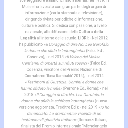
sceneggiatore italiano. È nato a Isernia, nel 1979. In
Molise ha lavorato con gran parte degli organi di
informazione (carta stampata e televisione),
dirigendo riviste periodiche di informazione,
cultura e politica. Si dedica con passione, a livello
nazionale, alla diffusione della
Cultura della
Legalità
all’interno delle scuole.
LIBRI:
- Nel 2012
ha pubblicato
«Il Coraggio di dire No. Lea Garofalo,
la donna che sfidò la ‘ndrangheta»
(Falco Ed.,
Cosenza); - nel 2013
«Il Veleno del Molise.
Trent’anni di omertà sui rifiuti tossici»
(Falco Ed.,
Cosenza, vincitore del Premio Nazionale di
Giornalismo ‘Ilaria Rambaldi’ 2014); - nel 2014
«Testimoni di Giustizia. Uomini e donne che
hanno sfidato le mafie»
(Perrone Ed., Roma); - nel
2018
«Il Coraggio di dire No. Lea Garofalo, la
donna che sfidò la schifosa 'ndrangheta»
(nuova
versione aggiornata, Treditre Ed.); - nel 2019
«Io ho
denunciato. La drammatica vicenda di un
testimone di giustizia italiano»
(Romanzi Italiani,
finalista del Premio Internazionale “Michelangelo