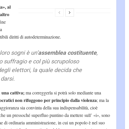
a», al
altro
ine
la
ibili diritti di autodeterminazione.
loro sogni è un’
assemblea costituente
,
o suffragio e col più scrupoloso
degli elettori, la quale decida che
darsi.
 una cattiva;
ma correggerla si potrà solo mediante una
cratici non rifuggono per principio dalla violenza
; ma la
gioranza sia convinta della sua indispensabilità, cioè
he un pressoché superfluo puntino da mettere sull’ «i», sono
che di ordinaria amministrazione, in cui un popolo è nel suo