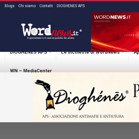
Blogs
Chi siamo
Contatti
DIOGHENES APS
DIOGHENES APS
Le inchieste di WordNews
Ap
WN – MediaCenter