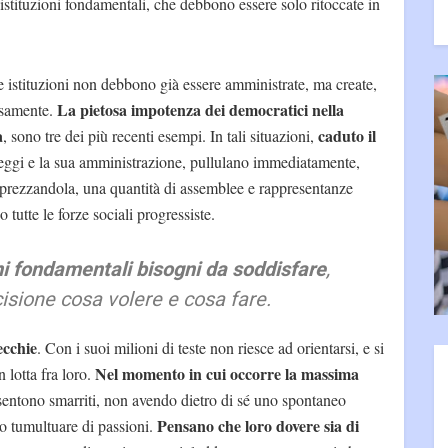
istituzioni fondamentali, che debbono essere solo ritoccate in
 le istituzioni non debbono già essere amministrate, ma create,
La pietosa impotenza dei democratici nella
osamente.
a
caduto il
, sono tre dei più recenti esempi. In tali situazioni,
 leggi e la sua amministrazione, pullulano immediatamente,
sprezzandola, una quantità di assemblee e rappresentanze
 tutte le forze sociali progressiste.
uni fondamentali bisogni da soddisfare
,
sione cosa volere e cosa fare.
ecchie
. Con i suoi milioni di teste non riesce ad orientarsi, e si
Nel momento in cui occorre la massima
 lotta fra loro.
sentono smarriti, non avendo dietro di sé uno spontaneo
Pensano che loro dovere sia di
o tumultuare di passioni.