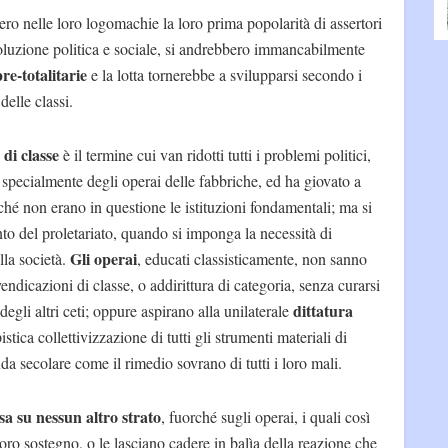
o nelle loro logomachie la loro prima popolarità di assertori
voluzione politica e sociale, si andrebbero immancabilmente
pre-totalitarie
e la lotta tornerebbe a svilupparsi secondo i
elle classi.
 di classe
è il termine cui van ridotti tutti i problemi politici,
e specialmente degli operai delle fabbriche, ed ha giovato a
nché non erano in questione le istituzioni fondamentali; ma si
to del proletariato, quando si imponga la necessità di
Gli operai
lla società.
, educati classisticamente, non sanno
vendicazioni di classe, o addirittura di categoria, senza curarsi
dittatura
degli altri ceti; oppure aspirano alla unilaterale
istica collettivizzazione di tutti gli strumenti materiali di
a secolare come il rimedio sovrano di tutti i loro mali.
sa su nessun altro strato
, fuorché sugli operai, i quali così
loro sostegno, o le lasciano cadere in balìa della reazione che