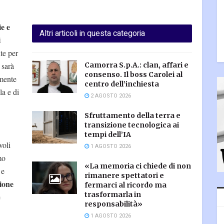
ie e
Altri articoli in questa categoria
i
te per
 sarà
Camorra S.p.A.: clan, affari e
consenso. Il boss Carolei al
mente
centro dell’inchiesta
la e di
2 AGOSTO 2026
Sfruttamento della terra e
transizione tecnologica ai
tempi dell’IA
oli
1 AGOSTO 2026
mo
«La memoria ci chiede di non
 e
rimanere spettatori e
ione
fermarci al ricordo ma
trasformarla in
e
responsabilità»
1 AGOSTO 2026