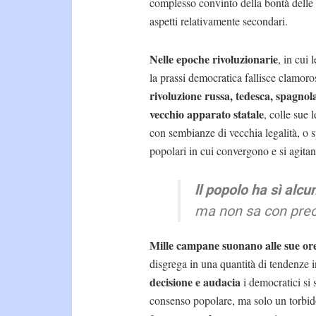
complesso convinto della bontà delle 
aspetti relativamente secondari.
Nelle epoche rivoluzionarie
, in cui
la prassi democratica fallisce clamor
rivoluzione russa, tedesca, spagnol
vecchio apparato statale
, colle sue
con sembianze di vecchia legalità, o 
popolari in cui convergono e si agitano
ll popolo ha sì alc
ma non sa con preci
Mille campane suonano alle sue or
disgrega in una quantità di tendenze in
decisione e audacia
i democratici si 
consenso popolare, ma solo un torbid