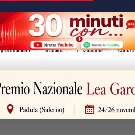
profondimenti
Attualità
Il “Moscone”
Cultura