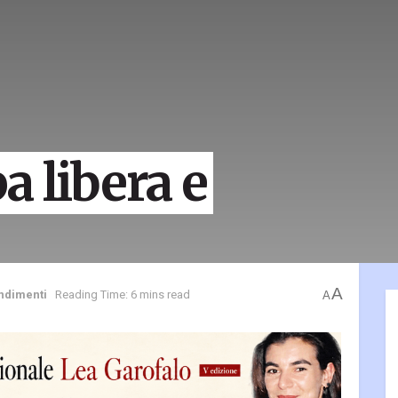
a libera e
A
ndimenti
Reading Time: 6 mins read
A