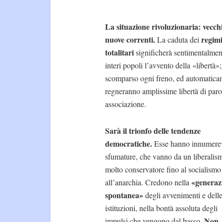
La situazione rivoluzionaria: vecch
nuove correnti.
regim
La caduta dei
totalitari
significherà sentimentalmen
interi popoli l’avvento della «libertà»;
scomparso ogni freno, ed automatica
regneranno amplissime libertà di paro
associazione.
Sarà il trionfo delle tendenze
democratiche.
Esse hanno innumerev
sfumature, che vanno da un liberalis
molto conservatore fino al socialismo
«generaz
all’anarchia. Credono nella
spontanea»
degli avvenimenti e dell
istituzioni, nella bontà assoluta degli
Non
impulsi che vengono dal basso.