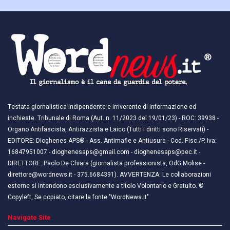
Testata giornalistica indipendente e irriverente di informazione ed
inchieste. Tribunale di Roma (Aut. n. 11/2023 del 19/01/23) - ROC: 39938 -
Organo Antifascista, Antirazzista e Laico (Tutti i diritti sono Riservati) -
EDITORE: Dioghenes APS® - Ass. Antimafie e Antiusura - Cod. Fisc./P. Iva:
16847951007 - dioghenesaps@gmail.com - dioghenesaps@pec.it - ​​
DIRETTORE: Paolo De Chiara (giornalista professionista, OdG Molise -
direttore@wordnews.it - ​​375.6684391). AVVERTENZA: Le collaborazioni
esterne si intendono esclusivamente a titolo Volontario e Gratuito. ©
Copyleft, Se copiato, citare la fonte "WordNews.it"
Navigate Site