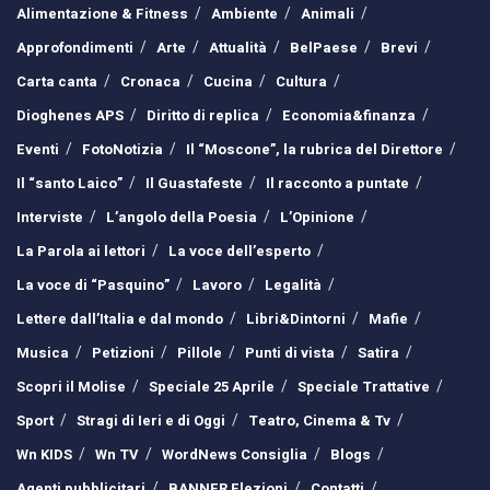
Alimentazione & Fitness
Ambiente
Animali
Approfondimenti
Arte
Attualità
BelPaese
Brevi
Carta canta
Cronaca
Cucina
Cultura
Dioghenes APS
Diritto di replica
Economia&finanza
Eventi
FotoNotizia
Il “Moscone”, la rubrica del Direttore
Il “santo Laico”
Il Guastafeste
Il racconto a puntate
Interviste
L’angolo della Poesia
L’Opinione
La Parola ai lettori
La voce dell’esperto
La voce di “Pasquino”
Lavoro
Legalità
Lettere dall’Italia e dal mondo
Libri&Dintorni
Mafie
Musica
Petizioni
Pillole
Punti di vista
Satira
Scopri il Molise
Speciale 25 Aprile
Speciale Trattative
Sport
Stragi di Ieri e di Oggi
Teatro, Cinema & Tv
Wn KIDS
Wn TV
WordNews Consiglia
Blogs
Agenti pubblicitari
BANNER Elezioni
Contatti