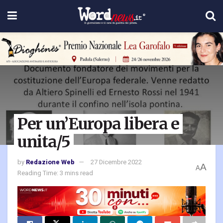
Per un’Europa libera e
unita/5
by
Redazione Web
27 Dicembre 2022
A
A
Reading Time: 3 mins read