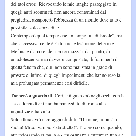
dei tuoi errori. Rievocando le mie lunghe passeggiate in
quegli antri sconfinati, non ancora contaminati dai
pregiudizi, assaporerò l'ebbrezza di un mondo dove tutto è
possibile, solo senza di te.
Contemplerò quel tempio che un tempo fu “di Ercole”, ma
che successivamente è stato anche testimone delle mie
telefonate d'amore, della voce mozzata dal pianto, di
un’adolescenza mai davvero conquistata, di frammenti di
quella felicità che, qui, non sono mai stata in grado di
provare e, infine, di quegli impedimenti che hanno reso la
mia prolungata permanenza così difficile.
Tornerò a guardarti
, Cori, e ti guarderò negli occhi con la
stessa forza di chi non ha mai ceduto di fronte alle
ingiustizie e ha vinto!
Solo allora avrò il coraggio di dirti: “Diamine, tu mi stai
stretta! Mi sei sempre stata stretta!”. Proprio come quando,
pur indossando la taglia 46, mi ostinavo a entrare in una 42.