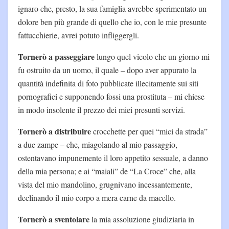
ignaro che, presto, la sua famiglia avrebbe sperimentato un
dolore ben più grande di quello che io, con le mie presunte
fattucchierie, avrei potuto infliggergli.
Tornerò a passeggiare
lungo quel vicolo che un giorno mi
fu ostruito da un uomo, il quale – dopo aver appurato la
quantità indefinita di foto pubblicate illecitamente sui siti
pornografici e supponendo fossi una prostituta – mi chiese
in modo insolente il prezzo dei miei presunti servizi.
Tornerò a distribuire
crocchette per quei “mici da strada”
a due zampe – che, miagolando al mio passaggio,
ostentavano impunemente il loro appetito sessuale, a danno
della mia persona; e ai “maiali” de “La Croce” che, alla
vista del mio mandolino, grugnivano incessantemente,
declinando il mio corpo a mera carne da macello.
Tornerò a sventolare
la mia assoluzione giudiziaria in