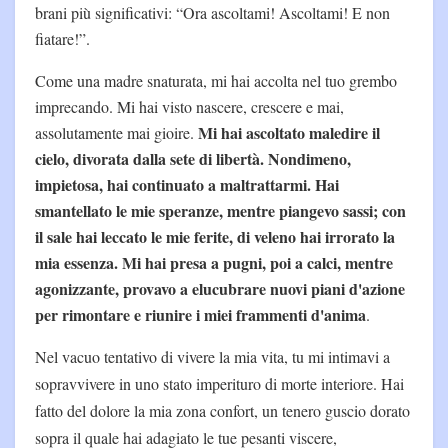
brani più significativi: “Ora ascoltami! Ascoltami! E non
fiatare!”.
Come una madre snaturata, mi hai accolta nel tuo grembo
imprecando. Mi hai visto nascere, crescere e mai,
Mi hai ascoltato maledire il
assolutamente mai gioire.
cielo, divorata dalla sete di libertà. Nondimeno,
impietosa, hai continuato a maltrattarmi. Hai
smantellato le mie speranze, mentre piangevo sassi; con
il sale hai leccato le mie ferite, di veleno hai irrorato la
mia essenza. Mi hai presa a pugni, poi a calci, mentre
agonizzante, provavo a elucubrare nuovi piani d'azione
per rimontare e riunire i miei frammenti d'anima
.
Nel vacuo tentativo di vivere la mia vita, tu mi intimavi a
sopravvivere in uno stato imperituro di morte interiore. Hai
fatto del dolore la mia zona confort, un tenero guscio dorato
sopra il quale hai adagiato le tue pesanti viscere,