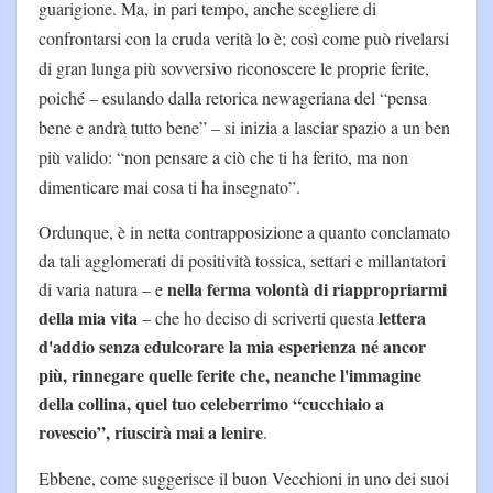
guarigione. Ma, in pari tempo, anche scegliere di
confrontarsi con la cruda verità lo è; così come può rivelarsi
di gran lunga più sovversivo riconoscere le proprie ferite,
poiché – esulando dalla retorica newageriana del “pensa
bene e andrà tutto bene” – si inizia a lasciar spazio a un ben
più valido: “non pensare a ciò che ti ha ferito, ma non
dimenticare mai cosa ti ha insegnato”.
Ordunque, è in netta contrapposizione a quanto conclamato
da tali agglomerati di positività tossica, settari e millantatori
nella ferma volontà di riappropriarmi
di varia natura – e
della mia vita
lettera
– che ho deciso di scriverti questa
d'addio senza edulcorare la mia esperienza né ancor
più, rinnegare quelle ferite che, neanche l'immagine
della collina, quel tuo celeberrimo “cucchiaio a
rovescio”, riuscirà mai a lenire
.
Ebbene, come suggerisce il buon Vecchioni in uno dei suoi