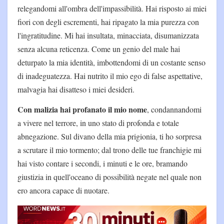
relegandomi all'ombra dell'impassibilità. Hai risposto ai miei
fiori con degli escrementi, hai ripagato la mia purezza con
l'ingratitudine. Mi hai insultata, minacciata, disumanizzata
senza alcuna reticenza. Come un genio del male hai
deturpato la mia identità, imbottendomi di un costante senso
di inadeguatezza. Hai nutrito il mio ego di false aspettative,
malvagia hai disatteso i miei desideri.
Con malizia hai profanato il mio nome
, condannandomi
a vivere nel terrore, in uno stato di profonda e totale
abnegazione. Sul divano della mia prigionia, ti ho sorpresa
a scrutare il mio tormento; dal trono delle tue franchigie mi
hai visto contare i secondi, i minuti e le ore, bramando
giustizia in quell'oceano di possibilità negate nel quale non
ero ancora capace di nuotare.