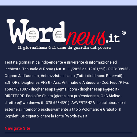
Testata giornalistica indipendente e irriverente di informazione ed
inchieste. Tribunale di Roma (Aut. n. 11/2023 del 19/01/23) - ROC: 39938 -
Organo Antifascista, Antirazzista e Laico (Tutti i diritti sono Riservati) -
EDITORE: Dioghenes APS® - Ass. Antimafie e Antiusura - Cod. Fisc./P. Iva:
16847951007 - dioghenesaps@gmail.com - dioghenesaps@pec.it - ​​
DIRETTORE: Paolo De Chiara (giornalista professionista, OdG Molise -
direttore@wordnews.it - ​​375.6684391). AVVERTENZA: Le collaborazioni
esterne si intendono esclusivamente a titolo Volontario e Gratuito. ©
Copyleft, Se copiato, citare la fonte "WordNews.it"
Navigate Site