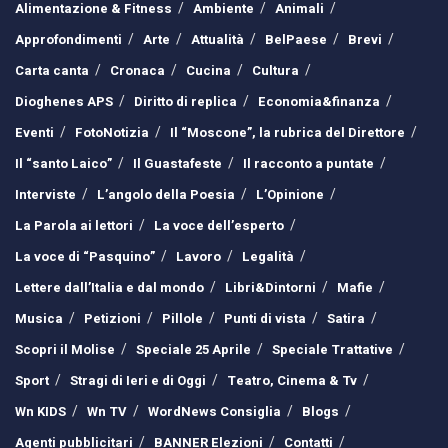
Alimentazione & Fitness
Ambiente
Animali
Approfondimenti
Arte
Attualità
BelPaese
Brevi
Carta canta
Cronaca
Cucina
Cultura
Dioghenes APS
Diritto di replica
Economia&finanza
Eventi
FotoNotizia
Il “Moscone”, la rubrica del Direttore
Il “santo Laico”
Il Guastafeste
Il racconto a puntate
Interviste
L’angolo della Poesia
L’Opinione
La Parola ai lettori
La voce dell’esperto
La voce di “Pasquino”
Lavoro
Legalità
Lettere dall’Italia e dal mondo
Libri&Dintorni
Mafie
Musica
Petizioni
Pillole
Punti di vista
Satira
Scopri il Molise
Speciale 25 Aprile
Speciale Trattative
Sport
Stragi di Ieri e di Oggi
Teatro, Cinema & Tv
Wn KIDS
Wn TV
WordNews Consiglia
Blogs
Agenti pubblicitari
BANNER Elezioni
Contatti