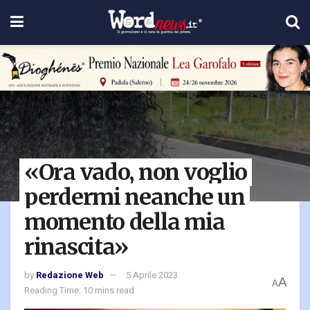
«Ora vado, non voglio
perdermi neanche un
momento della mia
rinascita»
by
Redazione Web
5 Aprile 2023
A
A
Reading Time: 10 mins read