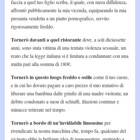
faccia a quel tuo figlio scriba, il quale, con mera diffidenza,
affrontò pubblicamente la mia vicenda, equiparando la mia
presunta vendetta a un piatto pornografico, servito
rigorosamente freddo.
Tornerò davanti a quel ristorante
dove, a soli diciassette
anni, sono stata vittima di una tentata violenza sessuale, un
reato che la legge italiana si è limitata a condannare con una
multa pari alla somma di 180€.
Tornerò in questo luogo freddo e ostile
come il tuo cuore,
e in cui ho dovuto pagare a caro prezzo il mio tentativo di
liberare una bambina dalle grinfie di una madre violenta; un
debito condonato a suon di schiaffi, illazioni continue e
minacce reiterate nel tempo.
Tornerò a bordo di un’invidiabile limousine
per
rivendicare la nostra macchina che, tempo fa, qualcuno del
vicinato ebbe la brillante idea di manomettere, mettendo a