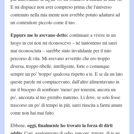
E mi dispiace non aver compreso prima che l'universo
contenuto nella mia mente non avrebbe potuto adattarsi ad
un contenitore piccolo come il tuo.
Eppure me lo avevano detto:
continuare a vivere in un
luogo in cui non mi riconoscevo – né tantomeno mi sarei
mai riconosciuta – sarebbe stato invalidante per il mio
percorso di vita. Mi avevano avvertito che ero troppo
diversa, troppo ribelle, intelligente, forte o comunque
sempre un po' 'troppo' qualcosa rispetto a te. E se da un lato
queste parole mi compiacevano, dall'altro alimentavano in
me il bisogno di sembrare 'meno' per tenermi, ancora un
po', ancorata al tuo grembo materno. Lì dove, se solo fosse
trascorso un po' di tempo in più, sarei riuscita a farmi amare
come non hai mai fatto.
oggi, finalmente ho trovato la forza di dirti
Ebbene,
addio
; Cori, agglomerato di odio, rancore, terrore, di te ne