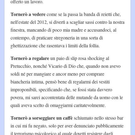
offerto un lavoro.
Tornerò a vedere
come se la passa la banda di reietti che,
nell'estate del 2012, si divertì a scagliar sassi contro la nostra
finestra, mancando di poco mia madre e accusandoci, al
contempo, di praticare stregoneria in una sorta di
ghettizzazione che rasentava i limiti della follia.
Tornerò a regalare
un paio di slip rosa shocking al
Pretucchio, nonché Vicario di Dio che, quando non avevo
soldi né per mangiare e ancor meno per comprare
biancheria intima, pensò bene di regalarmi dei vestiti
improponibili, specificando che, se fossi stata davvero
povera, mi sarei accontentata delle mutande da uomo con le
quali aveva scelto di omaggiarmi caritatevolmente.
Tornerò a sorseggiare un caffè
schiumato nello stesso bar
in cui mi fu negato, solo per aver denunciato pubblicamente
il terrorismo psicologico al quale dovetti resistere dagli