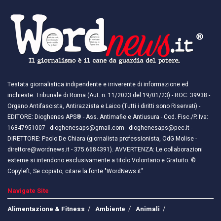
Testata giornalistica indipendente e irriverente di informazione ed
inchieste. Tribunale di Roma (Aut. n. 11/2023 del 19/01/23) - ROC: 39938 -
Organo Antifascista, Antirazzista e Laico (Tutti i diritti sono Riservati) -
EDITORE: Dioghenes APS® - Ass. Antimafie e Antiusura - Cod. Fisc./P. Iva:
16847951007 - dioghenesaps@gmail.com - dioghenesaps@pec.it - ​​
DIRETTORE: Paolo De Chiara (giornalista professionista, OdG Molise -
direttore@wordnews.it - ​​375.6684391). AVVERTENZA: Le collaborazioni
esterne si intendono esclusivamente a titolo Volontario e Gratuito. ©
Copyleft, Se copiato, citare la fonte "WordNews.it"
Navigate Site
Alimentazione & Fitness
Ambiente
Animali