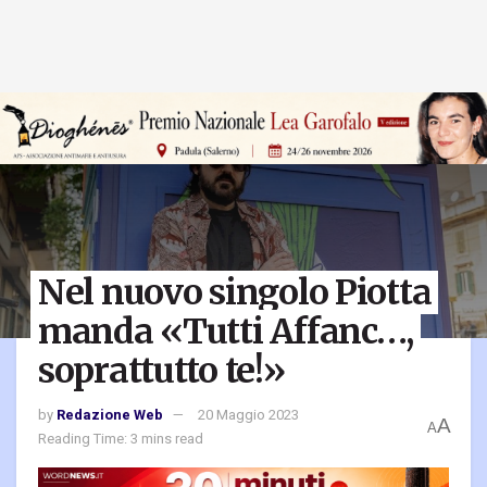
Nel nuovo singolo Piotta
manda «Tutti Affanc…,
soprattutto te!»
by
Redazione Web
20 Maggio 2023
A
A
Reading Time: 3 mins read