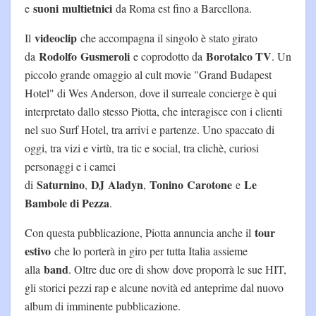
suoni
multietnici
e
da Roma est fino a Barcellona.
videoclip
Il
che accompagna il singolo è stato girato
Rodolfo
Gusmeroli
Borotalco TV
da
e coprodotto da
. Un
piccolo grande omaggio al cult movie "Grand Budapest
Hotel" di Wes Anderson, dove il surreale concierge è qui
interpretato dallo stesso Piotta, che interagisce con i clienti
nel suo Surf Hotel, tra arrivi e partenze. Uno spaccato di
oggi, tra vizi e virtù, tra tic e social, tra clichè, curiosi
personaggi e i camei
Saturnino
DJ
Aladyn
Tonino
Carotone
Le
di
,
,
e
Bambole di Pezza
.
tour
Con questa pubblicazione, Piotta annuncia anche il
estivo
che lo porterà in giro per tutta Italia assieme
band
alla
. Oltre due ore di show dove proporrà le sue HIT,
gli storici pezzi rap e alcune novità ed anteprime dal nuovo
album di imminente pubblicazione.