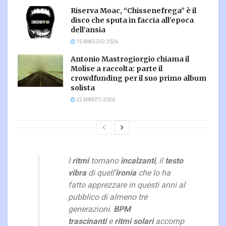
Riserva Moac, “Chissenefrega” è il
disco che sputa in faccia all’epoca
dell’ansia
15 MAGGIO 2026
Antonio Mastrogiorgio chiama il
Molise a raccolta: parte il
crowdfunding per il suo primo album
solista
22 MARZO 2026
I
ritmi
tornano
incalzanti
, il
testo
vibra
di quell’
ironia
che lo ha
fatto apprezzare in questi anni al
pubblico di almeno tre
generazioni.
BPM
trascinanti
e
ritmi
solari
accomp