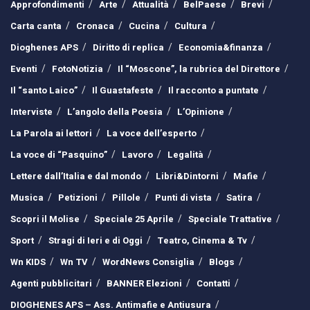
Approfondimenti
Arte
Attualità
BelPaese
Brevi
Carta canta
Cronaca
Cucina
Cultura
Dioghenes APS
Diritto di replica
Economia&finanza
Eventi
FotoNotizia
Il “Moscone”, la rubrica del Direttore
Il “santo Laico”
Il Guastafeste
Il racconto a puntate
Interviste
L’angolo della Poesia
L’Opinione
La Parola ai lettori
La voce dell’esperto
La voce di “Pasquino”
Lavoro
Legalità
Lettere dall’Italia e dal mondo
Libri&Dintorni
Mafie
Musica
Petizioni
Pillole
Punti di vista
Satira
Scopri il Molise
Speciale 25 Aprile
Speciale Trattative
Sport
Stragi di Ieri e di Oggi
Teatro, Cinema & Tv
Wn KIDS
Wn TV
WordNews Consiglia
Blogs
Agenti pubblicitari
BANNER Elezioni
Contatti
DIOGHENES APS – Ass. Antimafie e Antiusura