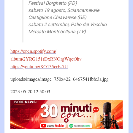
Festival Borghetto (PD)
sabato 19 agosto, Sciancarnevale
Castiglione Chiavarese (GE)
sabato 2 settembre, Palio del Vecchio
Mercato Montebelluna (TV)
https://open.spotify.com/
album/2YRG151rDxRNOrgWqet0hv
https://youtu.be/XO135crE-7U
uploads/images/image_750x422_6467541fbfc3a.jpg
2023-05-20 12:50:03