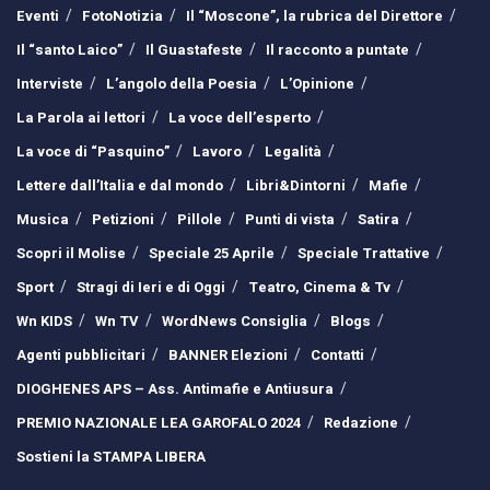
Eventi
FotoNotizia
Il “Moscone”, la rubrica del Direttore
Il “santo Laico”
Il Guastafeste
Il racconto a puntate
Interviste
L’angolo della Poesia
L’Opinione
La Parola ai lettori
La voce dell’esperto
La voce di “Pasquino”
Lavoro
Legalità
Lettere dall’Italia e dal mondo
Libri&Dintorni
Mafie
Musica
Petizioni
Pillole
Punti di vista
Satira
Scopri il Molise
Speciale 25 Aprile
Speciale Trattative
Sport
Stragi di Ieri e di Oggi
Teatro, Cinema & Tv
Wn KIDS
Wn TV
WordNews Consiglia
Blogs
Agenti pubblicitari
BANNER Elezioni
Contatti
DIOGHENES APS – Ass. Antimafie e Antiusura
PREMIO NAZIONALE LEA GAROFALO 2024
Redazione
Sostieni la STAMPA LIBERA