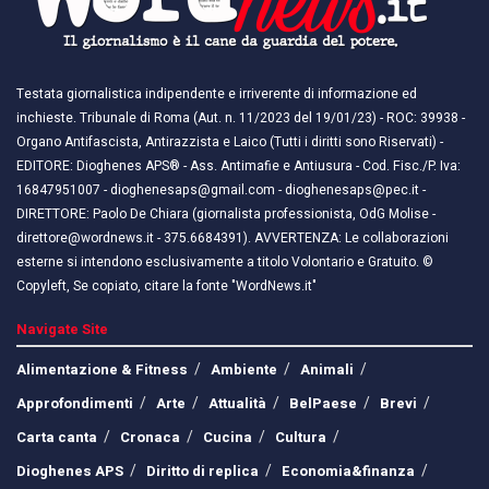
Testata giornalistica indipendente e irriverente di informazione ed
inchieste. Tribunale di Roma (Aut. n. 11/2023 del 19/01/23) - ROC: 39938 -
Organo Antifascista, Antirazzista e Laico (Tutti i diritti sono Riservati) -
EDITORE: Dioghenes APS® - Ass. Antimafie e Antiusura - Cod. Fisc./P. Iva:
16847951007 - dioghenesaps@gmail.com - dioghenesaps@pec.it - ​​
DIRETTORE: Paolo De Chiara (giornalista professionista, OdG Molise -
direttore@wordnews.it - ​​375.6684391). AVVERTENZA: Le collaborazioni
esterne si intendono esclusivamente a titolo Volontario e Gratuito. ©
Copyleft, Se copiato, citare la fonte "WordNews.it"
Navigate Site
Alimentazione & Fitness
Ambiente
Animali
Approfondimenti
Arte
Attualità
BelPaese
Brevi
Carta canta
Cronaca
Cucina
Cultura
Dioghenes APS
Diritto di replica
Economia&finanza