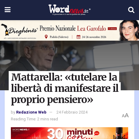
Mattarella: «tutelare la
libertà di manifestare il
proprio pensiero»
by
Redazione Web
24 Febbraio 2024
A
A
Reading Time: 2 mins read