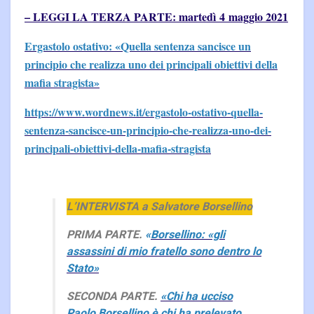
– LEGGI LA TERZA PARTE: martedì 4 maggio 2021
Ergastolo ostativo: «Quella sentenza sancisce un
principio che realizza uno dei principali obiettivi della
mafia stragista»
https://www.wordnews.it/ergastolo-ostativo-quella-
sentenza-sancisce-un-principio-che-realizza-uno-dei-
principali-obiettivi-della-mafia-stragista
L’INTERVISTA a Salvatore Borsellino
PRIMA PARTE.
«
Borsellino: «gli
assassini di mio fratello sono dentro lo
Stato»
SECONDA PARTE.
«Chi ha ucciso
Paolo Borsellino è chi ha prelevato