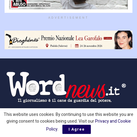
ADVERTISEMENT
This website uses cookies. By continuing to use this website you are
Testata giornalistica indipendente e irriverente di informazione ed
giving consent to cookies being used. Visit our
Privacy and Cookie
inchieste. Tribunale di Roma (Aut. n. 11/2023 del 19/01/23) - ROC: 39938 -
Policy
.
Organo Antifascista, Antirazzista e Laico (Tutti i diritti sono Riservati) -
I Agree
EDITORE: Dioghenes APS® - Ass. Antimafie e Antiusura - Cod. Fisc./P. Iva: