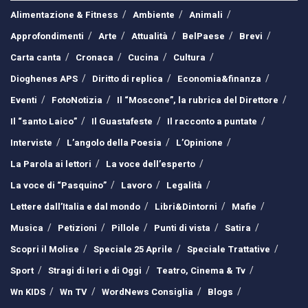
Alimentazione & Fitness
Ambiente
Animali
Approfondimenti
Arte
Attualità
BelPaese
Brevi
Carta canta
Cronaca
Cucina
Cultura
Dioghenes APS
Diritto di replica
Economia&finanza
Eventi
FotoNotizia
Il “Moscone”, la rubrica del Direttore
Il “santo Laico”
Il Guastafeste
Il racconto a puntate
Interviste
L’angolo della Poesia
L’Opinione
La Parola ai lettori
La voce dell’esperto
La voce di “Pasquino”
Lavoro
Legalità
Lettere dall’Italia e dal mondo
Libri&Dintorni
Mafie
Musica
Petizioni
Pillole
Punti di vista
Satira
Scopri il Molise
Speciale 25 Aprile
Speciale Trattative
Sport
Stragi di Ieri e di Oggi
Teatro, Cinema & Tv
Wn KIDS
Wn TV
WordNews Consiglia
Blogs