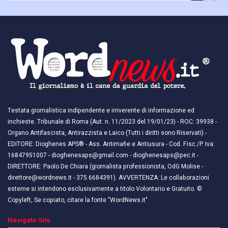
Testata giornalistica indipendente e irriverente di informazione ed
inchieste. Tribunale di Roma (Aut. n. 11/2023 del 19/01/23) - ROC: 39938 -
Organo Antifascista, Antirazzista e Laico (Tutti i diritti sono Riservati) -
EDITORE: Dioghenes APS® - Ass. Antimafie e Antiusura - Cod. Fisc./P. Iva:
16847951007 - dioghenesaps@gmail.com - dioghenesaps@pec.it - ​​
DIRETTORE: Paolo De Chiara (giornalista professionista, OdG Molise -
direttore@wordnews.it - ​​375.6684391). AVVERTENZA: Le collaborazioni
esterne si intendono esclusivamente a titolo Volontario e Gratuito. ©
Copyleft, Se copiato, citare la fonte "WordNews.it"
Navigate Site