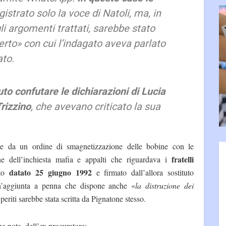
istrato solo la voce di Natoli, ma, in
i argomenti trattati, sarebbe stato
erto» con cui l’indagato aveva parlato
ato.
to confutare le dichiarazioni di Lucia
Trizzino
, che avevano criticato la sua
e da un ordine di smagnetizzazione delle bobine con le
fratelli
lone dell’inchiesta mafia e appalti che riguardava i
datato 25 giugno 1992
nto
e firmato dall’allora sostituto
un’aggiunta a penna che dispone anche «
la distruzione dei
periti sarebbe stata scritta da Pignatone stesso.
na nota, dell’ex procuratore: