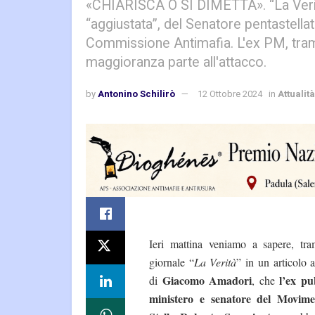
«CHIARISCA O SI DIMETTA». “La Verità
“aggiustata”, del Senatore pentastellat
Commissione Antimafia. L'ex PM, tram
maggioranza parte all'attacco.
by
Antonino Schilirò
12 Ottobre 2024
in
Attualità
Ieri mattina veniamo a sapere, tram
giornale “
La Verità
” in un articolo 
Giacomo Amadori
l’ex pu
di
, che
ministero e senatore del Movim