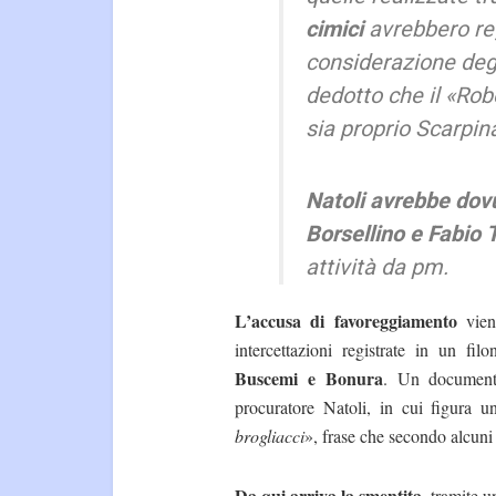
cimici
avrebbero reg
considerazione degl
dedotto che il «Rob
sia proprio Scarpin
Natoli avrebbe dovu
Borsellino e Fabio 
attività da pm.
L’accusa di favoreggiamento
vien
intercettazioni registrate in un fi
Buscemi e Bonura
. Un docume
procuratore Natoli, in cui figura 
brogliacci
», frase che secondo alcuni 
Da qui arriva la smentita
, tramite u