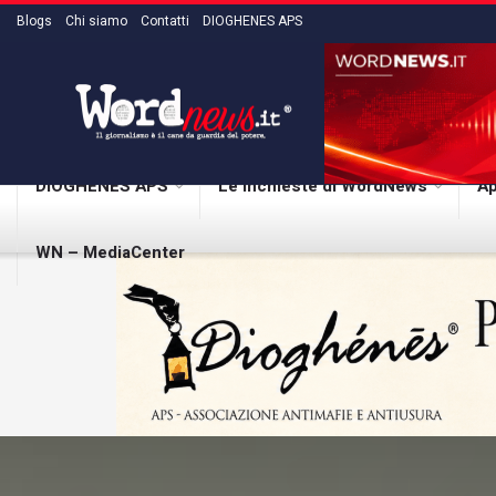
Blogs
Chi siamo
Contatti
DIOGHENES APS
DIOGHENES APS
Le inchieste di WordNews
Ap
WN – MediaCenter