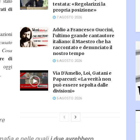
 stato
testata: «Regolarizzi la
ati di
propria posizione»
7 AGOSTO 2026
Addio a Francesco Guccini,
azioni
l’ultimo grande cantautore
cusato
italiano: il Maestro che ha
raccontato e denunciato il
i Cosa
nostro tempo
re di
6 AGOSTO 2026
 oggi
Via D’Amelio, Loi, Gatani e
.
Paparcuri: «La verità non
può essere sepolta dalle
divisioni»
5 AGOSTO 2026
re
fia e nelle quali
i due avrebbero