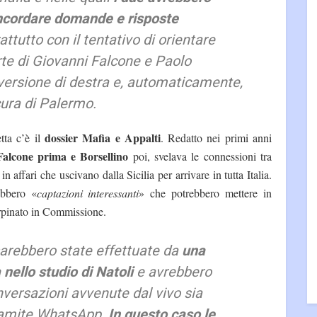
ncordare domande e risposte
rattutto con il tentativo di orientare
rte di Giovanni Falcone e Paolo
eversione di destra e, automaticamente,
cura di Palermo.
dossier Mafia e Appalti
tta c’è il
. Redatto nei primi anni
 Falcone prima e Borsellino
poi, svelava le connessioni tra
n affari che uscivano dalla Sicilia per arrivare in tutta Italia.
bbero «
captazioni interessanti
» che potrebbero mettere in
rpinato in Commissione.
sarebbero state effettuate da
una
 nello studio di Natoli
e avrebbero
onversazioni avvenute dal vivo sia
tramite WhatsApp.
In questo caso le