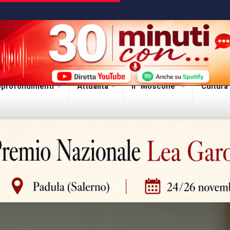
profondimenti
Attualità
Il “Moscone”
Cultura