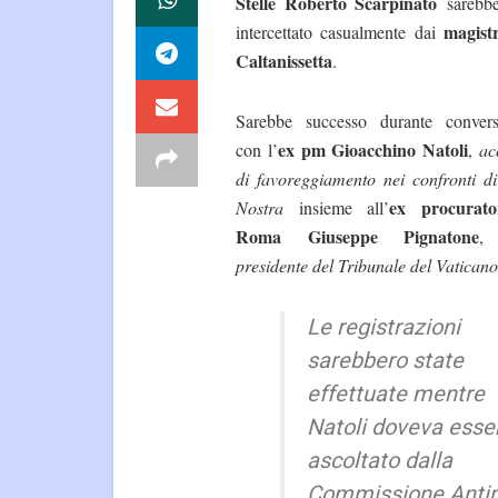
Stelle Roberto Scarpinato
sarebbe
magistr
intercettato casualmente dai
Caltanissetta
.
Sarebbe successo durante convers
ex pm Gioacchino Natoli
con l’
,
ac
di favoreggiamento nei confronti d
ex procurato
Nostra
insieme all’
Roma Giuseppe Pignatone
,
presidente del Tribunale del Vaticano
Le registrazioni
sarebbero state
effettuate mentre
Natoli doveva esse
ascoltato dalla
Commissione Antima