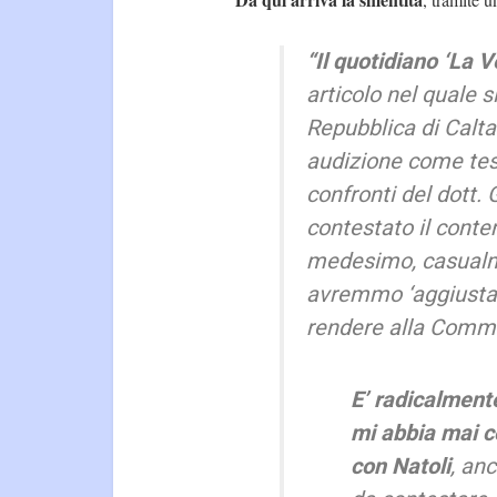
“Il quotidiano ‘La V
articolo nel quale 
Repubblica di Calta
audizione come tes
confronti del dott.
contestato il conte
medesimo, casualmen
avremmo ‘aggiustato
rendere alla Commi
E’ radicalmente
mi abbia mai c
con Natoli
, an