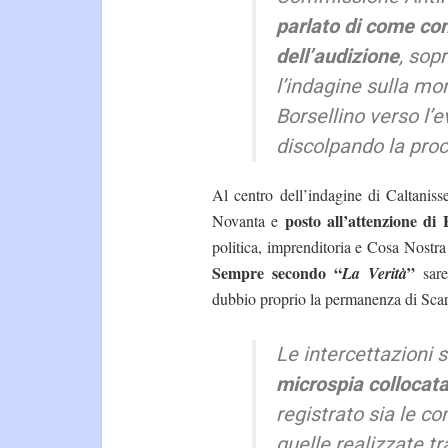
parlato di come co
dell’audizione
, sop
l’indagine sulla mo
Borsellino verso l’
discolpando la pro
Al centro dell’indagine di Caltanisse
posto all’attenzione di
Novanta e
politica, imprenditoria e Cosa Nostra i
Sempre secondo “
”
La Verità
sare
dubbio proprio la permanenza di Sca
Le intercettazioni 
microspia collocata
registrato sia le c
quelle realizzate 