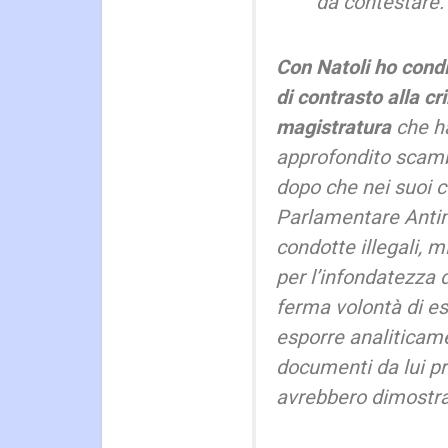
da contestare.
Con Natoli ho condi
di contrasto alla cr
magistratura
che ha
approfondito scambi
dopo che nei suoi 
Parlamentare Antima
condotte illegali, m
per l’infondatezza 
ferma volontà di e
esporre analiticamen
documenti da lui pr
avrebbero dimostrat