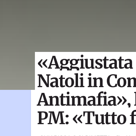
«Aggiustata 
Natoli in C
Antimafia», l
PM: «Tutto 