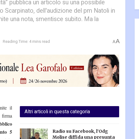
” pubblica un articolo su una possibile
o Scarpinato, dell'audizione del pm Natoli in
ite una nota, smentisce subito. Ma la
A
Reading Time: 4 mins read
A
ite il
Altri articoli in questa categoria
a firma
bblico
ento 5
Radio su Facebook, l’Odg
Molise diffida una presunta