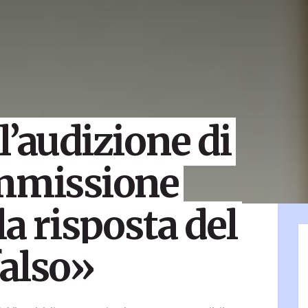
l’audizione di
ommissione
a risposta del
falso»