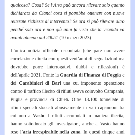
qualcosa? Cosa? Se l’Arta può ancora rilevare solo quanto
dichiarato da Cianci cosa si potrebbe ottenere con nuove
reiterate richieste di intervento? Se ora si può rilevare altro
perché solo ora e non già anni fa visto che la vicenda va
avanti almeno dal 2005?
(10 marzo 2023)
L’unica notizia ufficiale riscontrata (che pare non avere
correlazione diretta con questi vent’anni di segnalazioni ma
dovrebbe porre interrogativi, dubbi e riflessioni) è
dell’aprile 2021. Fonte la
Guardia di Finanza di Foggia
e
dei
Carabinieri di Bari
una cui imponente operazione
contro il traffico illecito di rifiuti aveva coinvolto Campania,
Puglia e provincia di Chieti. Oltre 13.100 tonnellate di
rifiuti speciali stoccati abusivamente in vari capannoni tra
cui uno a
Vasto
. I rifiuti accumulati in maniera illecita,
hanno sottolineato gli investigatori, anche a Vasto hanno
reso l’
aria irrespirabile nella zona
. In questi cinque anni