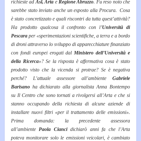
richieste ad
Asl, Arta
e
Regione Abruzzo
. Fu reso noto che
sarebbe stato inviato anche un esposto alla Procura.
Cosa
è stato concretizzato e quali riscontri da tutta quest’attività?
Ha prodotto qualcosa il
confronto con l’
Università di
Pescara
per «sperimentazioni scientifiche, a terra e a bordo
di droni attraverso lo sviluppo di apparecchiature finanziato
con fondi europei erogati dal
Ministero dell’Università e
della Ricerca
»? Se la risposta è affermativa cosa è stato
prodotto visto che la vicenda si protrae? Se è negativa
perché? L’attuale assessore all’ambiente
Gabriele
Barisano
ha dichiarato alla giornalista Anna Bontempo
su Il Centro che sono tornati a rivolgersi all’Arta e che si
stanno occupando della richiesta di alcune aziende di
installare nuovi filtri «per il trattamento delle emissioni».
Prima domanda: la precedente assessora
all’ambiente
Paola Cianci
dichiarò anni fa che l’Arta
poteva monitorare solo le emissioni veicolari, è cambiato