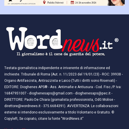
Testata giornalistica indipendente e irriverente di informazione ed
inchieste. Tribunale di Roma (Aut. n. 11/2023 del 19/01/23) - ROC: 39938 -
Organo Antifascista, Antirazzista e Laico (Tutti i diritti sono Riservati) -
EDITORE: Dioghenes APS® - Ass. Antimafie e Antiusura - Cod. Fisc./P. Iva:
16847951007 - dioghenesaps@gmail.com - dioghenesaps@pec.it - ​​
DIRETTORE: Paolo De Chiara (giornalista professionista, OdG Molise -
direttore@wordnews.it - ​​375.6684391). AVVERTENZA: Le collaborazioni
esterne si intendono esclusivamente a titolo Volontario e Gratuito. ©
Copyleft, Se copiato, citare la fonte "WordNews.it"