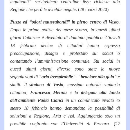
inquinanti” servirebbero centraline fisse richieste alla
Regione che però le avrebbe negate
. (28 marzo 2020)
Puzze ed “odori nauseabondi” in pieno centro di Vasto
.
Dopo le prime notizie del mese scorso, in questi ultimi
giorni l’allarme è diventato di dominio pubblico. Giovedì
18 febbraio decine di cittadini hanno espresso
preoccupazione, disagio e protestato sui social o
contattando l’amministrazione comunale. Sui social in
questi ultimi giorni, diverse sono state le nuove
segnalazioni di “
aria irrespirabile
”, “
bruciore alla gola
” e
simili. Il
sindaco di Vasto
, massima autorità sanitaria
cittadina,
Francesco Menna
e la
delegata alla tutela
dell’ambiente Paola Cianci
in un comunicato inviato lo
stesso 18 febbraio hanno demandato la possibilità di
soluzioni a Regione, Arta e Asl. Aggiungendo solo un
possibile confronto con l’Università di Pescara
. (22