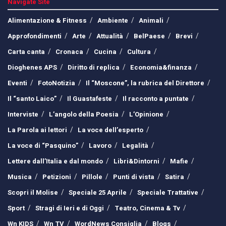
Navigate Site
Alimentazione & Fitness
Ambiente
Animali
Approfondimenti
Arte
Attualità
BelPaese
Brevi
Carta canta
Cronaca
Cucina
Cultura
Dioghenes APS
Diritto di replica
Economia&finanza
Eventi
FotoNotizia
Il “Moscone”, la rubrica del Direttore
Il “santo Laico”
Il Guastafeste
Il racconto a puntate
Interviste
L’angolo della Poesia
L’Opinione
La Parola ai lettori
La voce dell’esperto
La voce di “Pasquino”
Lavoro
Legalità
Lettere dall’Italia e dal mondo
Libri&Dintorni
Mafie
Musica
Petizioni
Pillole
Punti di vista
Satira
Scopri il Molise
Speciale 25 Aprile
Speciale Trattative
Sport
Stragi di Ieri e di Oggi
Teatro, Cinema & Tv
Wn KIDS
Wn TV
WordNews Consiglia
Blogs