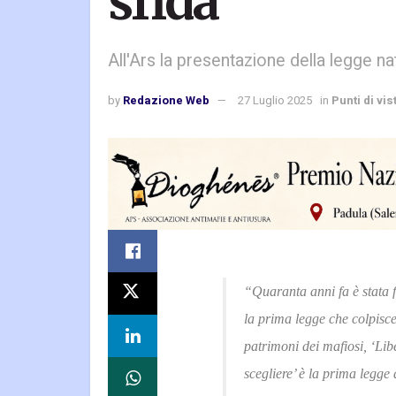
sfida”
All'Ars la presentazione della legge na
by
Redazione Web
27 Luglio 2025
in
Punti di vis
“Quaranta anni fa è stata f
la prima legge che colpisce
patrimoni dei mafiosi, ‘Libe
scegliere’ è la prima legge 