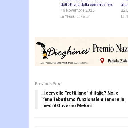
dell’attività della commissione
alla
16 Novembre 2025
22 
In "Punti di vista"
In "
Previous Post
Il cervello “rettiliano” d’Italia? No, è
l’analfabetismo funzionale a tenere in
piedi il Governo Meloni