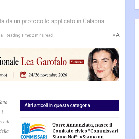
ta da un protocollo applicato in Calabria
A
ta
Reading Time: 2 mins read
A
atta
Altri articoli in questa categoria
 i
ri di
Torre Annunziata, nasce il
Comitato civico “Commissari
della
Siamo Noi”: «Siamo un