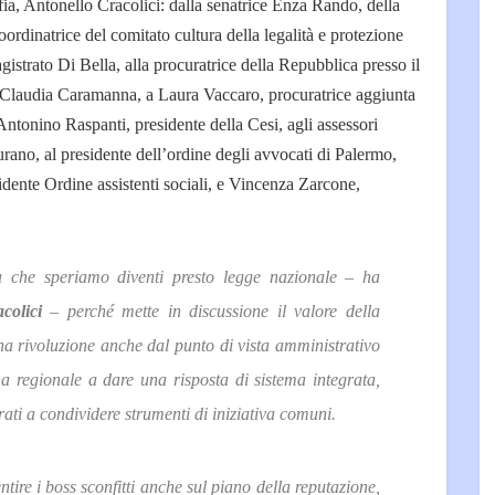
a, Antonello Cracolici: dalla senatrice Enza Rando, della
rdinatrice del comitato cultura della legalità e protezione
agistrato Di Bella, alla procuratrice della Repubblica presso il
, Claudia Caramanna, a Laura Vaccaro, procuratrice aggiunta
Antonino Raspanti, presidente della Cesi, agli assessori
no, al presidente dell’ordine degli avvocati di Palermo,
dente Ordine assistenti sociali, e Vincenza Zarcone,
 che speriamo diventi presto legge nazionale – ha
colici
– perché mette in discussione il valore della
na rivoluzione anche dal punto di vista amministrativo
 regionale a dare una risposta di sistema integrata,
rati a condividere strumenti di iniziativa comuni.
tire i boss sconfitti anche sul piano della reputazione,