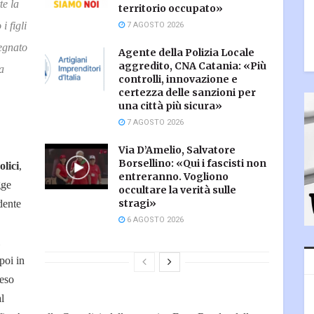
te la
territorio occupato»
7 AGOSTO 2026
i figli
egnato
Agente della Polizia Locale
aggredito, CNA Catania: «Più
a
controlli, innovazione e
certezza delle sanzioni per
una città più sicura»
7 AGOSTO 2026
Via D’Amelio, Salvatore
Borsellino: «Qui i fascisti non
lici
,
entreranno. Vogliono
gge
occultare la verità sulle
stragi»
dente
6 AGOSTO 2026
poi in
reso
l