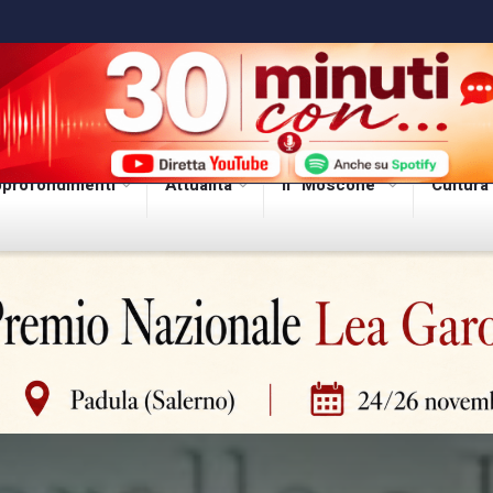
profondimenti
Attualità
Il “Moscone”
Cultura