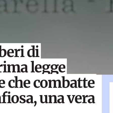
beri di
prima legge
e che combatte
fiosa, una vera