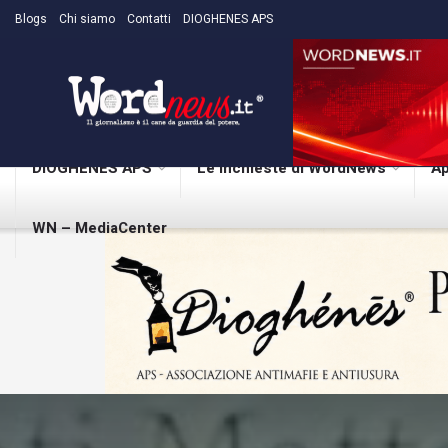
Blogs
Chi siamo
Contatti
DIOGHENES APS
DIOGHENES APS
Le inchieste di WordNews
Ap
WN – MediaCenter