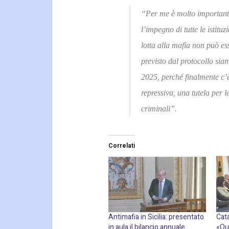
“Per me è molto importante
l’impegno di tutte le istitu
lotta alla mafia non può es
previsto dal protocollo sia
2025, perché finalmente c’è
repressiva, una tutela per 
criminali”.
Correlati
Antimafia in Sicilia: presentato
Cata
in aula il bilancio annuale
«Qu