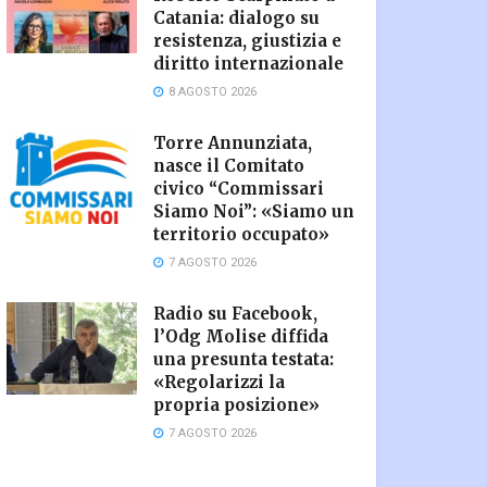
Catania: dialogo su
resistenza, giustizia e
diritto internazionale
8 AGOSTO 2026
Torre Annunziata,
nasce il Comitato
civico “Commissari
Siamo Noi”: «Siamo un
territorio occupato»
7 AGOSTO 2026
Radio su Facebook,
l’Odg Molise diffida
una presunta testata:
«Regolarizzi la
propria posizione»
7 AGOSTO 2026