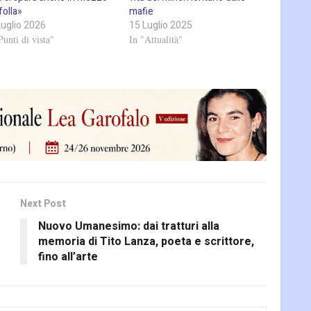
 folla»
mafie
Luglio 2026
15 Luglio 2025
Punti di vista"
In "Attualità"
Next Post
Nuovo Umanesimo: dai tratturi alla
memoria di Tito Lanza, poeta e scrittore,
fino all’arte