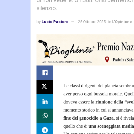
di non vedere. Gli Stati Uniti permetton
silenzio.
by
Lucio Pastore
25 Ottobre 2025
in
L'Opinione
Le classi dirigenti del pianeta sembra
aver perso ogni bussola morale. Quel
doveva essere la
riunione della “svo
momento storico in cui si annunciava
fine del genocidio a Gaza
, si è rivel
quello che è:
una sceneggiata media