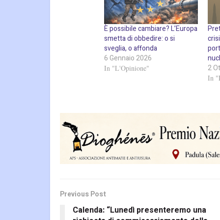
È possibile cambiare? L’Europa
Pret
smetta di obbedire: o si
cris
sveglia, o affonda
port
6 Gennaio 2026
nuc
2 O
In "L'Opinione"
In "
Previous Post
Calenda: “Lunedì presenteremo una