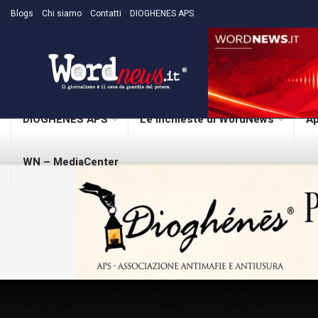
Blogs
Chi siamo
Contatti
DIOGHENES APS
DIOGHENES APS
Le inchieste di WordNews
Ap
WN – MediaCenter