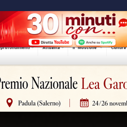
profondimenti
Attualità
Il “Moscone”
Cultura