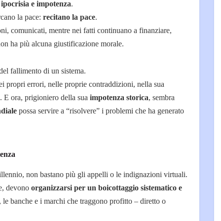
i
ipocrisia e impotenza
.
ercano la pace:
recitano la pace
.
ni, comunicati, mentre nei fatti continuano a finanziare,
non ha più alcuna giustificazione morale.
el fallimento di un sistema.
ei propri errori, nelle proprie contraddizioni, nella sua
o. E ora, prigioniero della sua
impotenza storica
, sembra
diale
possa servire a “risolvere” i problemi che ha generato
tenza
lennio, non bastano più gli appelli o le indignazioni virtuali.
re, devono
organizzarsi per un boicottaggio sistematico e
e, le banche e i marchi che traggono profitto – diretto o