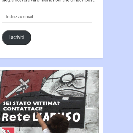
blog, e ricevere via e-mail le notifiche di nuovi post.
Indirizzo
email
Iscriviti