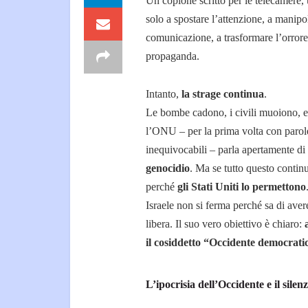
Un copione scritto per le telecamere, 
solo a spostare l’attenzione, a manipo
comunicazione, a trasformare l’orrore
propaganda.
Intanto,
la strage continua
.
Le bombe cadono, i civili muoiono, e
l’ONU – per la prima volta con parol
inequivocabili – parla apertamente di
genocidio
. Ma se tutto questo continu
perché
gli Stati Uniti lo permettono
Israele non si ferma perché sa di avere
libera. Il suo vero obiettivo è chiaro:
il cosiddetto “Occidente democrati
L’ipocrisia dell’Occidente e il sile