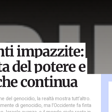
nti impazzite:
a del potere e
 che continua
 del genocidio, la realtà mostra tutt’altro.
mente di genocidio, ma l’Occidente fa finta