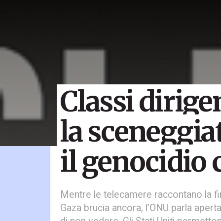
Classi dirige
la sceneggiat
il genocidio
Mentre le telecamere raccontano la fine
Gaza brucia ancora, l’ONU parla aperta