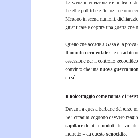
La scena internazionale è un teatro d
Le élite politiche e finanziarie non c
Mettono in scena riunioni, dichiarazio
giustificare e coprire una guerra che 
Quello che accade a Gaza è la prova d
Il
mondo occidentale
si è incartato n
ossessione per il controllo geopolitic
convinto che una
nuova guerra mon
da sé.
Il boicottaggio come forma di resis
Davanti a questa barbarie del terzo mil
Se i cittadini vogliono davvero reagi
capillare
di tutti i prodotti, le aziend
indiretto – da questo
genocidio
.