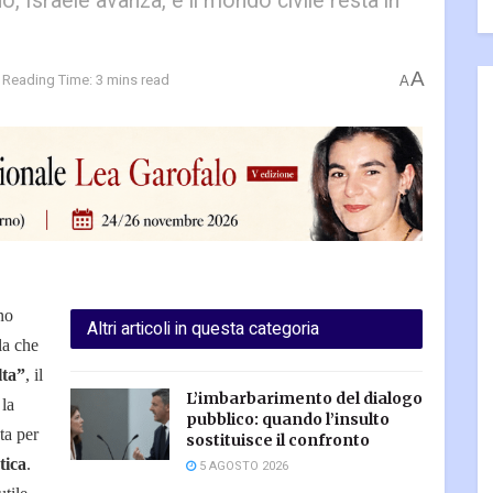
o, Israele avanza, e il mondo civile resta in
A
Reading Time: 3 mins read
A
no
Altri articoli in questa categoria
la che
lta”
, il
L’imbarbarimento del dialogo
 la
pubblico: quando l’insulto
ata per
sostituisce il confronto
tica
.
5 AGOSTO 2026