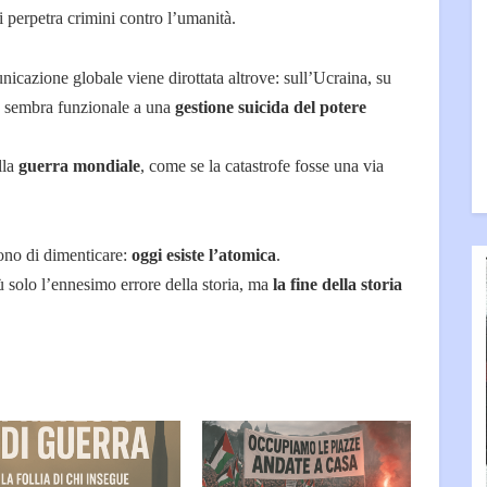
hi perpetra crimini contro l’umanità.
icazione globale viene dirottata altrove: sull’Ucraina, su
he sembra funzionale a una
gestione suicida del potere
lla
guerra mondiale
, come se la catastrofe fosse una via
gono di dimenticare:
oggi esiste l’atomica
.
ù solo l’ennesimo errore della storia, ma
la fine della storia