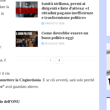
utile
Sanità siciliana, premi ai
lare la
dirigenti e liste d’attesa: «I
cittadini pagano inefficienze
 in
e trasformismo politico»
3 AGOSTO 2026
Come dovrebbe essere un
buon politico oggi
30 LUGLIO 2026
e
a, è
.
 il via
annettere la Cisgiordania
. E se ciò avverrà, sarà solo perché
co”
avrà guardato altrove.
nzio dell’ONU