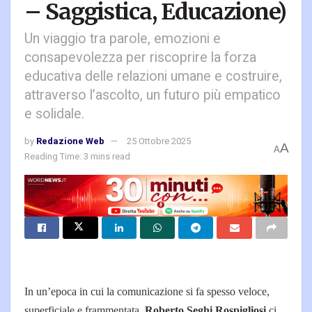
– Saggistica, Educazione)
Un viaggio tra parole, emozioni e
consapevolezza per riscoprire la forza
educativa delle relazioni umane e costruire,
attraverso l’ascolto, un futuro più empatico
e solidale.
by
Redazione Web
25 Ottobre 2025
A
A
Reading Time: 3 mins read
In un’epoca in cui la comunicazione si fa spesso veloce,
superficiale e frammentata,
Roberto Seghi Rospigliosi
ci