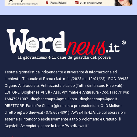
Testata giornalistica indipendente e irriverente di informazione ed
inchieste. Tribunale di Roma (Aut. n. 11/2023 del 19/01/23) - ROC: 39938 -
Organo Antifascista, Antirazzista e Laico (Tutti i diritti sono Riservati) -
EDITORE: Dioghenes APS® - Ass. Antimafie e Antiusura - Cod. Fisc./P. Iva:
16847951007 - dioghenesaps@gmail.com - dioghenesaps@pec.it - ​​
DIRETTORE: Paolo De Chiara (giornalista professionista, OdG Molise -
direttore@wordnews.it - ​​375.6684391). AVVERTENZA: Le collaborazioni
esterne si intendono esclusivamente a titolo Volontario e Gratuito. ©
Copyleft, Se copiato, citare la fonte "WordNews.it"