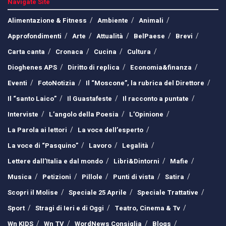
Navigate Site
Alimentazione & Fitness
Ambiente
Animali
Approfondimenti
Arte
Attualità
BelPaese
Brevi
Carta canta
Cronaca
Cucina
Cultura
Dioghenes APS
Diritto di replica
Economia&finanza
Eventi
FotoNotizia
Il “Moscone”, la rubrica del Direttore
Il “santo Laico”
Il Guastafeste
Il racconto a puntate
Interviste
L’angolo della Poesia
L’Opinione
La Parola ai lettori
La voce dell’esperto
La voce di “Pasquino”
Lavoro
Legalità
Lettere dall’Italia e dal mondo
Libri&Dintorni
Mafie
Musica
Petizioni
Pillole
Punti di vista
Satira
Scopri il Molise
Speciale 25 Aprile
Speciale Trattative
Sport
Stragi di Ieri e di Oggi
Teatro, Cinema & Tv
Wn KIDS
Wn TV
WordNews Consiglia
Blogs