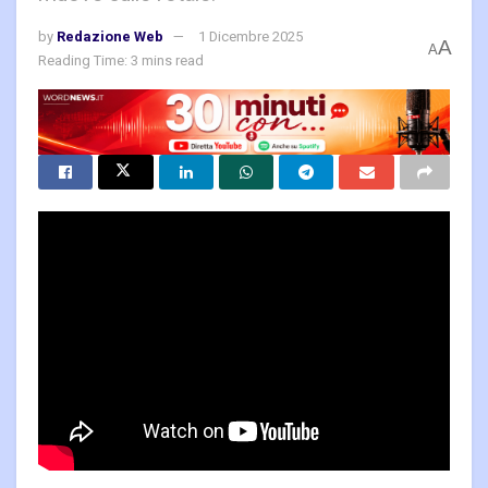
by
Redazione Web
1 Dicembre 2025
A
A
Reading Time: 3 mins read