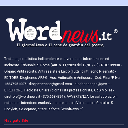
Testata giornalistica indipendente e irriverente di informazione ed
inchieste. Tribunale di Roma (Aut. n. 11/2023 del 19/01/23) - ROC: 39938 -
Organo Antifascista, Antirazzista e Laico (Tutti i diritti sono Riservati) -
EDITORE: Dioghenes APS® - Ass. Antimafie e Antiusura - Cod. Fisc./P. Iva:
16847951007 - dioghenesaps@gmail.com - dioghenesaps@pec.it - ​​
DIRETTORE: Paolo De Chiara (giornalista professionista, OdG Molise -
direttore@wordnews.it - ​​375.6684391). AVVERTENZA: Le collaborazioni
esterne si intendono esclusivamente a titolo Volontario e Gratuito. ©
Copyleft, Se copiato, citare la fonte "WordNews.it"
Navigate Site