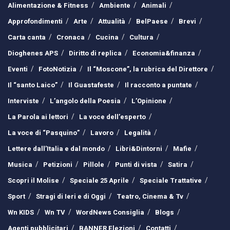
Alimentazione & Fitness
Ambiente
Animali
Approfondimenti
Arte
Attualità
BelPaese
Brevi
Carta canta
Cronaca
Cucina
Cultura
Dioghenes APS
Diritto di replica
Economia&finanza
Eventi
FotoNotizia
Il “Moscone”, la rubrica del Direttore
Il “santo Laico”
Il Guastafeste
Il racconto a puntate
Interviste
L’angolo della Poesia
L’Opinione
La Parola ai lettori
La voce dell’esperto
La voce di “Pasquino”
Lavoro
Legalità
Lettere dall’Italia e dal mondo
Libri&Dintorni
Mafie
Musica
Petizioni
Pillole
Punti di vista
Satira
Scopri il Molise
Speciale 25 Aprile
Speciale Trattative
Sport
Stragi di Ieri e di Oggi
Teatro, Cinema & Tv
Wn KIDS
Wn TV
WordNews Consiglia
Blogs
Agenti pubblicitari
BANNER Elezioni
Contatti