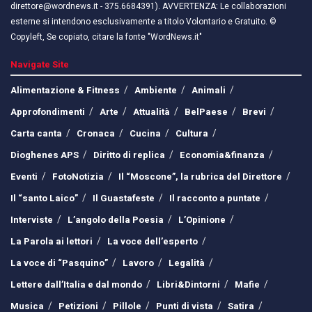
direttore@wordnews.it - ​​375.6684391). AVVERTENZA: Le collaborazioni
esterne si intendono esclusivamente a titolo Volontario e Gratuito. ©
Copyleft, Se copiato, citare la fonte "WordNews.it"
Navigate Site
Alimentazione & Fitness
Ambiente
Animali
Approfondimenti
Arte
Attualità
BelPaese
Brevi
Carta canta
Cronaca
Cucina
Cultura
Dioghenes APS
Diritto di replica
Economia&finanza
Eventi
FotoNotizia
Il “Moscone”, la rubrica del Direttore
Il “santo Laico”
Il Guastafeste
Il racconto a puntate
Interviste
L’angolo della Poesia
L’Opinione
La Parola ai lettori
La voce dell’esperto
La voce di “Pasquino”
Lavoro
Legalità
Lettere dall’Italia e dal mondo
Libri&Dintorni
Mafie
Musica
Petizioni
Pillole
Punti di vista
Satira