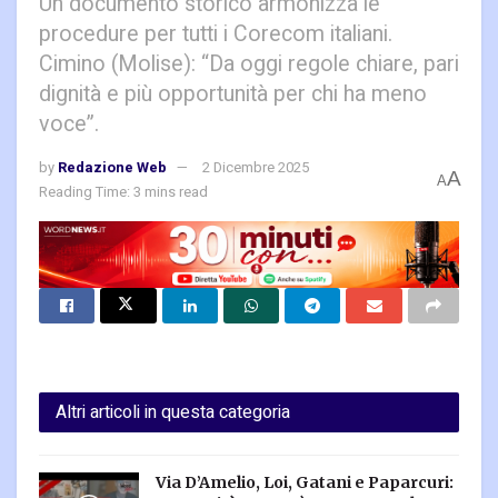
Un documento storico armonizza le
procedure per tutti i Corecom italiani.
Cimino (Molise): “Da oggi regole chiare, pari
dignità e più opportunità per chi ha meno
voce”.
by
Redazione Web
2 Dicembre 2025
A
A
Reading Time: 3 mins read
Altri articoli in questa categoria
Via D’Amelio, Loi, Gatani e Paparcuri: