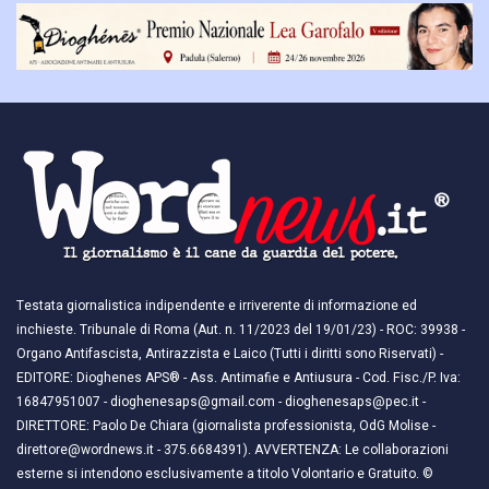
Testata giornalistica indipendente e irriverente di informazione ed
inchieste. Tribunale di Roma (Aut. n. 11/2023 del 19/01/23) - ROC: 39938 -
Organo Antifascista, Antirazzista e Laico (Tutti i diritti sono Riservati) -
EDITORE: Dioghenes APS® - Ass. Antimafie e Antiusura - Cod. Fisc./P. Iva:
16847951007 - dioghenesaps@gmail.com - dioghenesaps@pec.it - ​​
DIRETTORE: Paolo De Chiara (giornalista professionista, OdG Molise -
direttore@wordnews.it - ​​375.6684391). AVVERTENZA: Le collaborazioni
esterne si intendono esclusivamente a titolo Volontario e Gratuito. ©