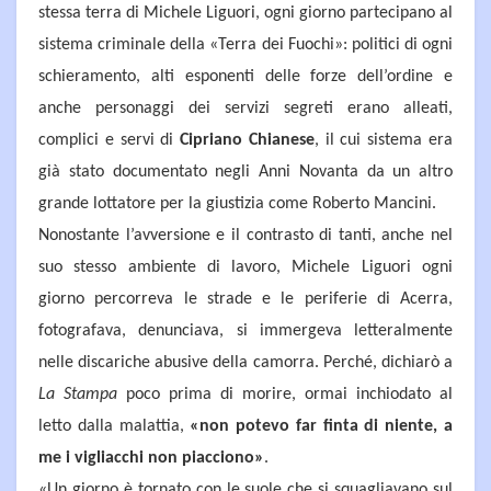
stessa terra di Michele Liguori, ogni giorno partecipano al
sistema criminale della «Terra dei Fuochi»: politici di ogni
schieramento, alti esponenti delle forze dell’ordine e
anche personaggi dei servizi segreti erano alleati,
complici e servi di
Cipriano Chianese
, il cui sistema era
già stato documentato negli Anni Novanta da un altro
grande lottatore per la giustizia come Roberto Mancini.
Nonostante l’avversione e il contrasto di tanti, anche nel
suo stesso ambiente di lavoro, Michele Liguori ogni
giorno percorreva le strade e le periferie di Acerra,
fotografava, denunciava, si immergeva letteralmente
nelle discariche abusive della camorra. Perché, dichiarò a
La Stampa
poco prima di morire, ormai inchiodato al
letto dalla malattia,
«non potevo far finta di niente, a
me i vigliacchi non piacciono»
.
«Un giorno è tornato con le suole che si squagliavano sul