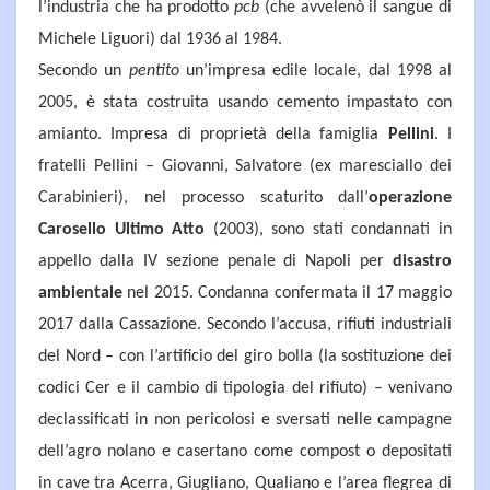
l’industria che ha prodotto
pcb
(che avvelenò il sangue di
Michele Liguori) dal 1936 al 1984.
Secondo un
pentito
un’impresa edile locale, dal 1998 al
2005, è stata costruita usando cemento impastato con
amianto. Impresa di proprietà della famiglia
Pellini
. I
fratelli Pellini – Giovanni, Salvatore (ex maresciallo dei
Carabinieri), nel processo scaturito dall’
operazione
Carosello Ultimo Atto
(2003), sono stati condannati in
appello dalla IV sezione penale di Napoli per
disastro
ambientale
nel 2015. Condanna confermata il 17 maggio
2017 dalla Cassazione. Secondo l’accusa, rifiuti industriali
del Nord – con l’artificio del giro bolla (la sostituzione dei
codici Cer e il cambio di tipologia del rifiuto) – venivano
declassificati in non pericolosi e sversati nelle campagne
dell’agro nolano e casertano come compost o depositati
in cave tra Acerra, Giugliano, Qualiano e l’area flegrea di