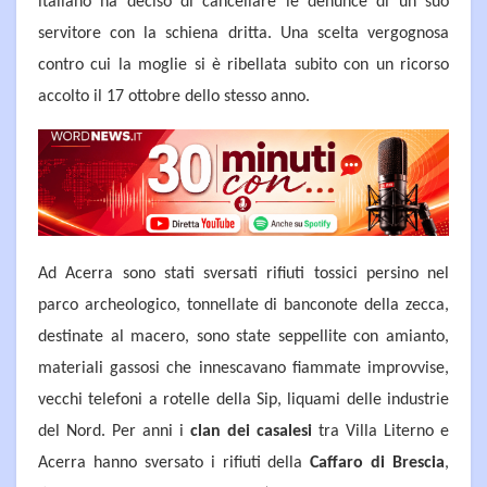
italiano ha deciso di cancellare le denunce di un suo
servitore con la schiena dritta. Una scelta vergognosa
contro cui la moglie si è ribellata subito con un ricorso
accolto il 17 ottobre dello stesso anno.
Ad Acerra sono stati sversati rifiuti tossici persino nel
parco archeologico, tonnellate di banconote della zecca,
destinate al macero, sono state seppellite con amianto,
materiali gassosi che innescavano fiammate improvvise,
vecchi telefoni a rotelle della Sip, liquami delle industrie
del Nord. Per anni i
clan dei casalesi
tra Villa Literno e
Acerra hanno sversato i rifiuti della
Caffaro di Brescia
,