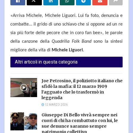
«Arriva Michele, Michele Liguori. Lui fa foto, denuncia e
combatte… il grido di uno schiavo che si oppone ad un re
sia più forte delle pecore che in coro fan bee», le parole
della canzone della
Quadrilla Folk Band
sono la sintesi
migliore della vita di
Michele Liguori
.
Altri articoli in questa categoria
Joe Petrosino, il poliziotto italiano che
sfidò la mafia: il 12 marzo 1909
l’agguato che lo trasformò in
leggenda
12 MARZO 2026
Giuseppe Di Bello vivrà sempre nei
cuori di chi ha combattuto con lui, le
sue denunce saranno sempre
patrimonio collettivo