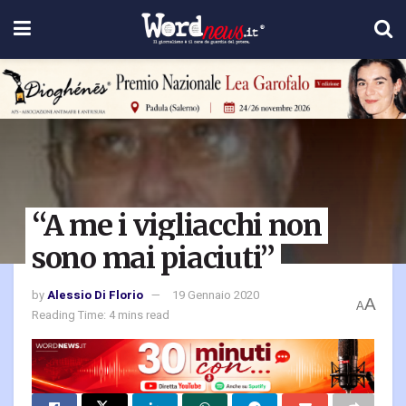
“A me i vigliacchi non
sono mai piaciuti”
by
Alessio Di Florio
19 Gennaio 2020
A
A
Reading Time: 4 mins read