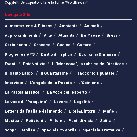
Copyleft, Se copiato, citare la fonte "WordNews.it"
Navigate Site
Alimentazione & Fitness
Ambiente
Animali
Approfondimenti
Arte
Attualità
BelPaese
Brevi
Carta canta
Cronaca
Cucina
Cultura
Dioghenes APS
Diritto di replica
Economia&finanza
Eventi
FotoNotizia
Il “Moscone”, la rubrica del Direttore
Il “santo Laico”
Il Guastafeste
Il racconto a puntate
Interviste
L’angolo della Poesia
L’Opinione
La Parola ai lettori
La voce dell’esperto
La voce di “Pasquino”
Lavoro
Legalità
Lettere dall’Italia e dal mondo
Libri&Dintorni
Mafie
Musica
Petizioni
Pillole
Punti di vista
Satira
Scopri il Molise
Speciale 25 Aprile
Speciale Trattative