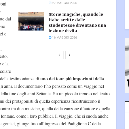
coni
27 MAGGIO 2026
o
Storie magiche, quando le
ate dal
fiabe scritte dalle
studentesse diventano una
ono
lezione di vita
zi e
16 MAGGIO 2026
,
erto.
o e la
acolare
uno dei tour più importanti della
e della testimonianza di
li anni. Il documentario l’ho pensato come un viaggio nel
lla fine degli anni Settanta. Su un piccolo treno o nel teatro
ni dei protagonisti di quella esperienza ricostruiscono il
incontro tra due musiche, quella della canzone d’autore e quella
 lontane, come i loro pubblici. Il viaggio, che si snoda anche
otagonisti, giunge fino all’ingresso del Padiglione C della