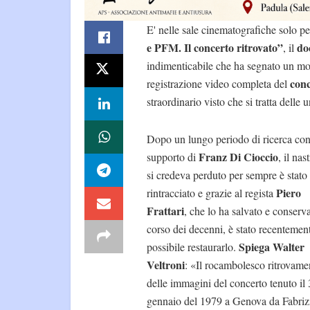
E' nelle sale cinematografiche solo pe
e PFM. Il concerto ritrovato”
do
, il
indimenticabile che ha segnato un mom
conc
registrazione video completa del
straordinario visto che si tratta delle
Dopo un lungo periodo di ricerca con
Franz Di Cioccio
supporto di
, il nas
si credeva perduto per sempre è stato
Piero
rintracciato e grazie al regista
Frattari
, che lo ha salvato e conserv
corso dei decenni, è stato recentemen
Spiega Walter
possibile restaurarlo.
Veltroni
: «Il rocambolesco ritrovame
delle immagini del concerto tenuto il 
gennaio del 1979 a Genova da Fabri