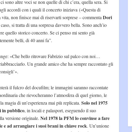
i sono altre voci se non quelle di chi c’era, quella sera. Si
agli accordi con i quali il concerto iniziava («Questa di
Dori
la vita, non finisce mai di riservarti sorprese – commenta
 caso, si tratta di una sorpresa davvero bella. Sono anch’io
re quello storico concerto. Se ci penso mi sento già
temente belli, di 40 anni fa”.
ge: «Che bello ritrovare Fabrizio sul palco con noi…
 riabbracciarlo. Un grande amico che ha sempre raccontato gli
onsigli’».
enterà il fulcro del docufilm; le immagini saranno raccontate
raordinaria che rievocheranno l’atmosfera di quel giorno, le
Solo nel 1975
e la magia di un’esperienza mai più replicata.
i in pubblico
, in locali e palasport, eseguendo il suo
Nel 1978 la PFM lo convinse a fare
lla versione originale.
le e ad arrangiare i suoi brani in chiave rock
. Un’unione