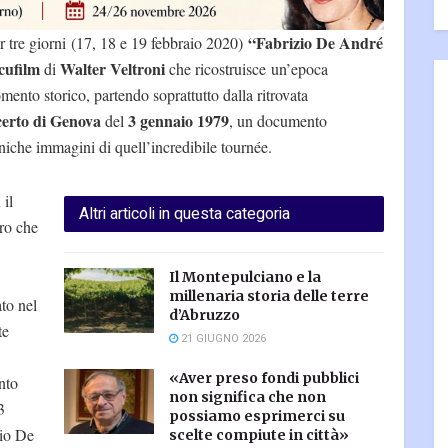
“Fabrizio De André
r tre giorni (17, 18 e 19 febbraio 2020)
cufilm
Walter Veltroni
di
che ricostruisce un’epoca
ento storico, partendo soprattutto dalla ritrovata
erto di Genova
3 gennaio 1979
del
, un documento
 uniche immagini di quell’incredibile tournée.
 il
Altri articoli in questa categoria
tro che
Il Montepulciano e la
millenaria storia delle terre
ato nel
d’Abruzzo
te
21 GIUGNO 2026
«Aver preso fondi pubblici
nto
non significa che non
3
possiamo esprimerci su
zio De
scelte compiute in città»