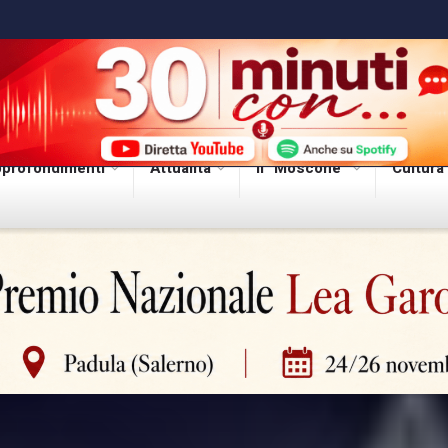
profondimenti
Attualità
Il “Moscone”
Cultura