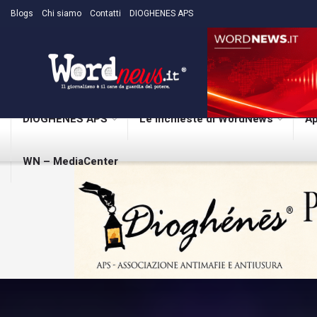
Blogs
Chi siamo
Contatti
DIOGHENES APS
DIOGHENES APS
Le inchieste di WordNews
Ap
WN – MediaCenter