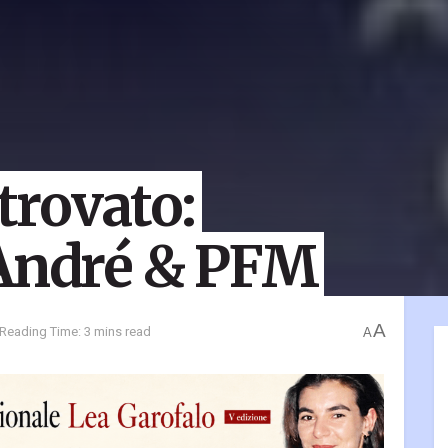
itrovato:
 André & PFM
A
Reading Time: 3 mins read
A