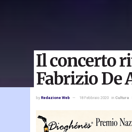
Il concerto r
Fabrizio De
by
Redazione Web
18 Febbraio 2020
in
Cultura