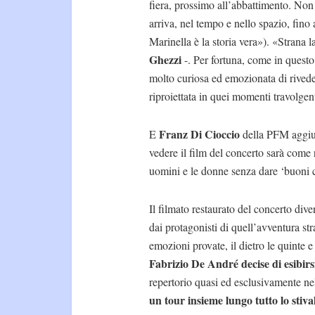
fiera, prossimo all’abbattimento. Non c
arriva, nel tempo e nello spazio, fino 
Marinella è la storia vera»). «Strana 
Ghezzi
-. Per fortuna, come in questo
molto curiosa ed emozionata di rivede
riproiettata in quei momenti travolgen
Franz Di Cioccio
E
della PFM aggiun
vedere il film del concerto sarà come
uomini e le donne senza dare ‘buoni c
Il filmato restaurato del concerto div
dai protagonisti di quell’avventura st
emozioni provate, il dietro le quinte 
Fabrizio De André decise di esibirs
repertorio quasi ed esclusivamente ne
un tour insieme lungo tutto lo stiva