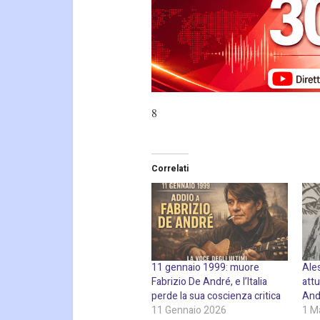
8
Correlati
11 gennaio 1999: muore
Ales
Fabrizio De André, e l’Italia
attu
perde la sua coscienza critica
And
11 Gennaio 2026
1 M