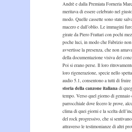
Andrè e dalla Premiata Forneria Mar
meritava di essere celebrato nel giust
modo. Quelle cassette sono state salv
macero e dall’oblio. Le immagini fur
girate da Piero Frattari con pochi mez
poche luci, in modo che Fabrizio non
avvertisse la presenza, che non amava
della documentazione visiva del conc
Poi si erano perse. Il loro ritrovament
loro rigenerazione, specie nello spett
audio 5.1, consentono a tutti di fruir
storia della canzone italiana
di queg
tempo. Verso quel giorno di gennaio de
parrocchiale dove fecero le prove, alcu
clima di quei giorni e la scelta dell’
del rock progressivo, che si sentivano
attraverso le testimonianze di altri pr