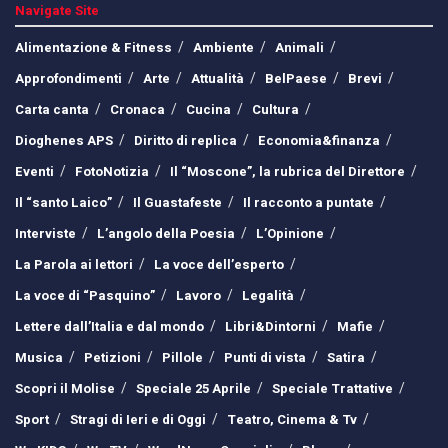
Navigate Site
Alimentazione & Fitness
Ambiente
Animali
Approfondimenti
Arte
Attualità
BelPaese
Brevi
Carta canta
Cronaca
Cucina
Cultura
Dioghenes APS
Diritto di replica
Economia&finanza
Eventi
FotoNotizia
Il “Moscone”, la rubrica del Direttore
Il “santo Laico”
Il Guastafeste
Il racconto a puntate
Interviste
L’angolo della Poesia
L’Opinione
La Parola ai lettori
La voce dell’esperto
La voce di “Pasquino”
Lavoro
Legalità
Lettere dall’Italia e dal mondo
Libri&Dintorni
Mafie
Musica
Petizioni
Pillole
Punti di vista
Satira
Scopri il Molise
Speciale 25 Aprile
Speciale Trattative
Sport
Stragi di Ieri e di Oggi
Teatro, Cinema & Tv