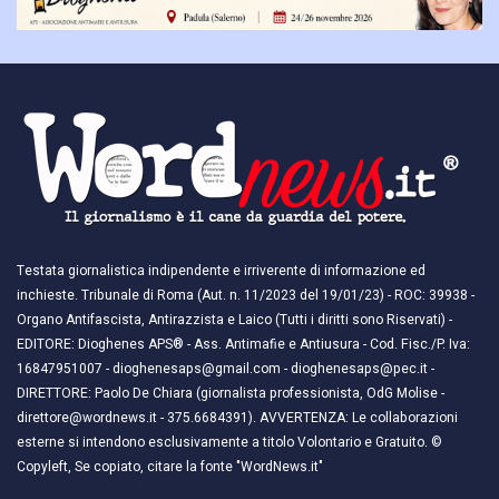
Testata giornalistica indipendente e irriverente di informazione ed
inchieste. Tribunale di Roma (Aut. n. 11/2023 del 19/01/23) - ROC: 39938 -
Organo Antifascista, Antirazzista e Laico (Tutti i diritti sono Riservati) -
EDITORE: Dioghenes APS® - Ass. Antimafie e Antiusura - Cod. Fisc./P. Iva:
16847951007 - dioghenesaps@gmail.com - dioghenesaps@pec.it - ​​
DIRETTORE: Paolo De Chiara (giornalista professionista, OdG Molise -
direttore@wordnews.it - ​​375.6684391). AVVERTENZA: Le collaborazioni
esterne si intendono esclusivamente a titolo Volontario e Gratuito. ©
Copyleft, Se copiato, citare la fonte "WordNews.it"