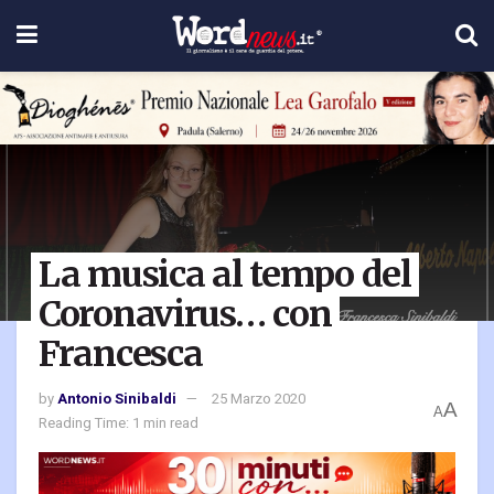
La musica al tempo del
Coronavirus… con
Francesca
by
Antonio Sinibaldi
25 Marzo 2020
A
A
Reading Time: 1 min read