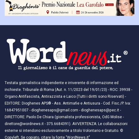
Testata giornalistica indipendente e irriverente di informazione ed
inchieste. Tribunale di Roma (Aut. n. 11/2023 del 19/01/23) - ROC: 39938 -
Organo Antifascista, Antirazzista e Laico (Tutti i diritti sono Riservati) -
EDITORE: Dioghenes APS® - Ass. Antimafie e Antiusura - Cod. Fisc./P. Iva:
16847951007 - dioghenesaps@gmail.com - dioghenesaps@pec.it - ​​
DIRETTORE: Paolo De Chiara (giornalista professionista, OdG Molise -
direttore@wordnews.it - ​​375.6684391). AVVERTENZA: Le collaborazioni
esterne si intendono esclusivamente a titolo Volontario e Gratuito. ©
Copyleft, Se copiato, citare la fonte "WordNews.it"