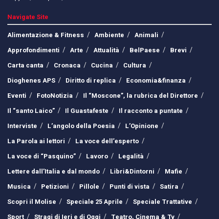
Navigate Site
Alimentazione & Fitness
Ambiente
Animali
Approfondimenti
Arte
Attualità
BelPaese
Brevi
Carta canta
Cronaca
Cucina
Cultura
Dioghenes APS
Diritto di replica
Economia&finanza
Eventi
FotoNotizia
Il “Moscone”, la rubrica del Direttore
Il “santo Laico”
Il Guastafeste
Il racconto a puntate
Interviste
L’angolo della Poesia
L’Opinione
La Parola ai lettori
La voce dell’esperto
La voce di “Pasquino”
Lavoro
Legalità
Lettere dall’Italia e dal mondo
Libri&Dintorni
Mafie
Musica
Petizioni
Pillole
Punti di vista
Satira
Scopri il Molise
Speciale 25 Aprile
Speciale Trattative
Sport
Stragi di Ieri e di Oggi
Teatro, Cinema & Tv