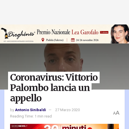
Coronavirus: Vittorio
Palombo lancia un
appello
by
Antonio Sinibaldi
27 Marzo 2020
A
A
Reading Time: 1 min read