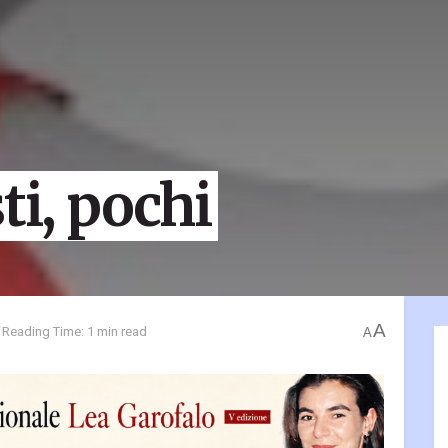
ti, pochi
A
Reading Time: 1 min read
A