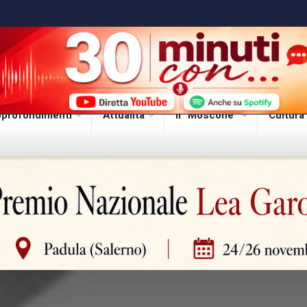
profondimenti
Attualità
Il “Moscone”
Cultura