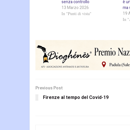
senza controllo
è un
13 Marzo 2026
ma 
19 
In "Punti di vista"
In "
Previous Post
Firenze al tempo del Covid-19