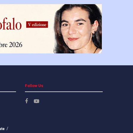
Follow Us
ate