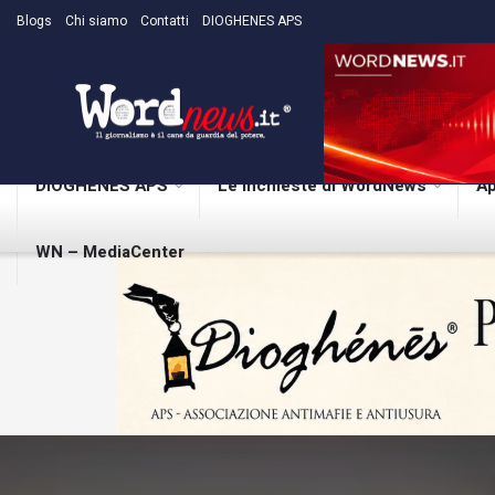
Blogs
Chi siamo
Contatti
DIOGHENES APS
DIOGHENES APS
Le inchieste di WordNews
Ap
WN – MediaCenter