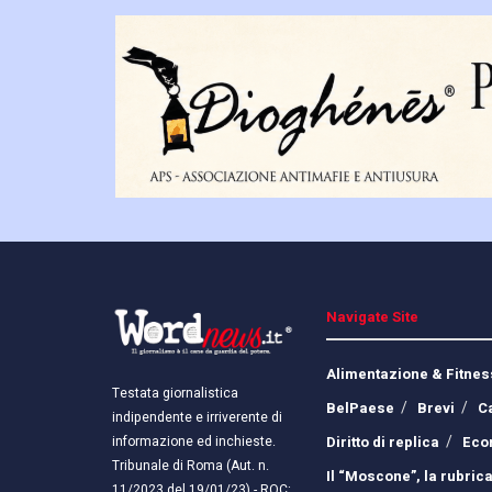
Navigate Site
Alimentazione & Fitnes
Testata giornalistica
BelPaese
Brevi
C
indipendente e irriverente di
Diritto di replica
Eco
informazione ed inchieste.
Tribunale di Roma (Aut. n.
Il “Moscone”, la rubrica
11/2023 del 19/01/23) - ROC: