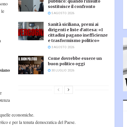
pubblico: quando l’insulto
ssono
sostituisce il confronto
 le
5 AGOSTO 2026
Sanità siciliana, premi ai
dirigenti e liste d’attesa: «I
cittadini pagano inefficienze
a
e trasformismo politico»
3 AGOSTO 2026
Come dovrebbe essere un
buon politico oggi
 siano
30 LUGLIO 2026
e
otenza
 quelle economiche.
blico e per la tenuta democratica del Paese.