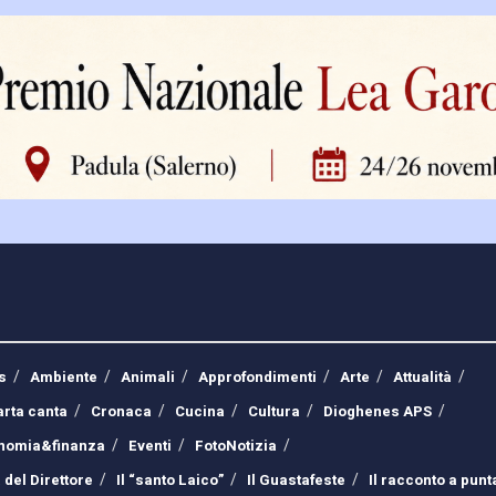
s
Ambiente
Animali
Approfondimenti
Arte
Attualità
arta canta
Cronaca
Cucina
Cultura
Dioghenes APS
nomia&finanza
Eventi
FotoNotizia
 del Direttore
Il “santo Laico”
Il Guastafeste
Il racconto a punt