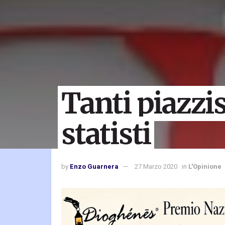
Tanti piazzis
statisti
by
Enzo Guarnera
27 Marzo 2020
in
L'Opinione