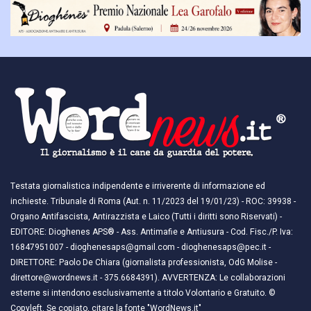
Testata giornalistica indipendente e irriverente di informazione ed
inchieste. Tribunale di Roma (Aut. n. 11/2023 del 19/01/23) - ROC: 39938 -
Organo Antifascista, Antirazzista e Laico (Tutti i diritti sono Riservati) -
EDITORE: Dioghenes APS® - Ass. Antimafie e Antiusura - Cod. Fisc./P. Iva:
16847951007 - dioghenesaps@gmail.com - dioghenesaps@pec.it - ​​
DIRETTORE: Paolo De Chiara (giornalista professionista, OdG Molise -
direttore@wordnews.it - ​​375.6684391). AVVERTENZA: Le collaborazioni
esterne si intendono esclusivamente a titolo Volontario e Gratuito. ©
Copyleft, Se copiato, citare la fonte "WordNews.it"