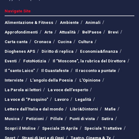
Navigate Site
Alimentazione & Fitness
Ambiente
Animali
Approfondimenti
Arte
Attualità
BelPaese
Brevi
Carta canta
Cronaca
Cucina
Cultura
Dioghenes APS
Diritto di replica
Economia&finanza
Eventi
FotoNotizia
Il “Moscone”, la rubrica del Direttore
Il “santo Laico”
Il Guastafeste
Il racconto a puntate
Interviste
L’angolo della Poesia
L’Opinione
La Parola ai lettori
La voce dell’esperto
La voce di “Pasquino”
Lavoro
Legalità
Lettere dall’Italia e dal mondo
Libri&Dintorni
Mafie
Musica
Petizioni
Pillole
Punti di vista
Satira
Scopri il Molise
Speciale 25 Aprile
Speciale Trattative
Sport
Stragi di Ieri e di Oggi
Teatro, Cinema & Tv