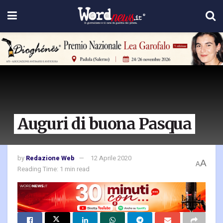
Auguri di buona Pasqua
by
Redazione Web
12 Aprile 2020
A
A
Reading Time: 1 min read