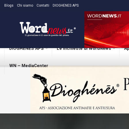
Blogs
Chi siamo
Contatti
DIOGHENES APS
DIOGHENES APS
Le inchieste di WordNews
Ap
WN – MediaCenter