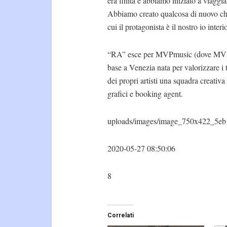
era finita e abbiamo iniziato a viaggi
Abbiamo creato qualcosa di nuovo che 
cui il protagonista è il nostro io inter
“RA” esce per MVPmusic (dove MVP s
base a Venezia nata per valorizzare i
dei propri artisti una squadra creativ
grafici e booking agent.
uploads/images/image_750x422_5eb
2020-05-27 08:50:06
8
Correlati