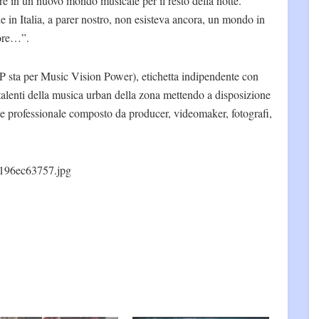
are in un nuovo mondo musicale per il resto della notte.
in Italia, a parer nostro, non esisteva ancora, un mondo in
iore…”.
ta per Music Vision Power), etichetta indipendente con
 talenti della musica urban della zona mettendo a disposizione
a e professionale composto da producer, videomaker, fotografi,
196ec63757.jpg