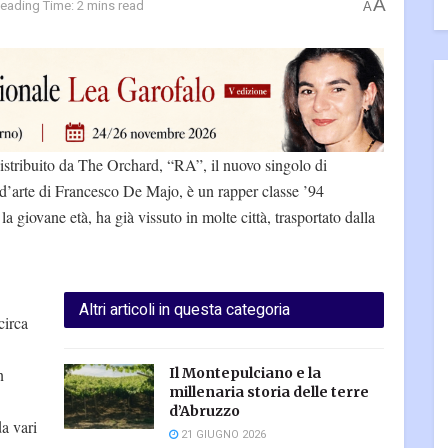
A
eading Time: 2 mins read
A
istribuito da The Orchard, “RA”, il nuovo singolo di
arte di Francesco De Majo, è un rapper classe ’94
a giovane età, ha già vissuto in molte città, trasportato dalla
Altri articoli in questa categoria
circa
n
Il Montepulciano e la
millenaria storia delle terre
d’Abruzzo
a vari
21 GIUGNO 2026