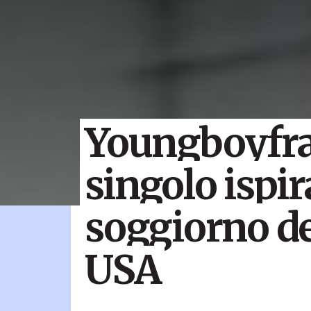
Youngboyfran
singolo ispir
soggiorno de
USA