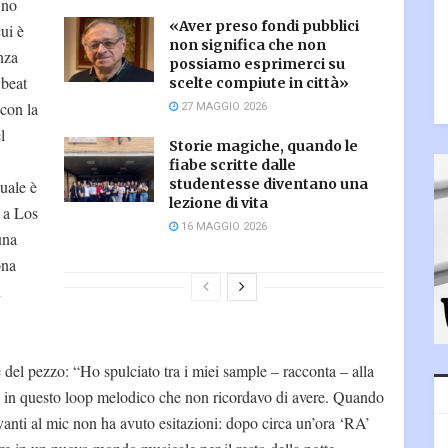
ino
«Aver preso fondi pubblici
ui è
non significa che non
nza
possiamo esprimerci su
 beat
scelte compiute in città»
 con la
27 MAGGIO 2026
l
Storie magiche, quando le
fiabe scritte dalle
studentesse diventano una
tuale è
lezione di vita
 a Los
16 MAGGIO 2026
una
ona
n
 del pezzo: “Ho spulciato tra i miei sample – racconta – alla
to in questo loop melodico che non ricordavo di avere. Quando
anti al mic non ha avuto esitazioni: dopo circa un’ora ‘RA’