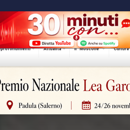
profondimenti
Attualità
Il “Moscone”
Cultura