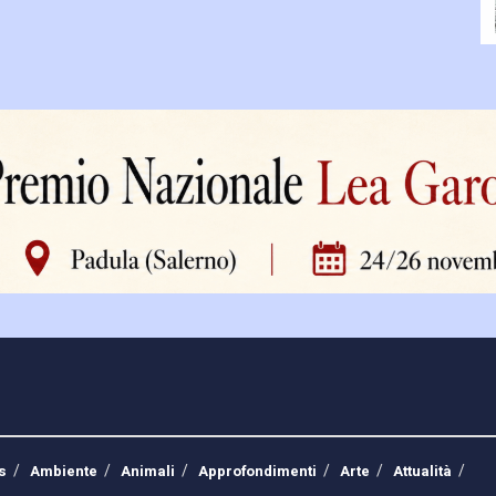
s
Ambiente
Animali
Approfondimenti
Arte
Attualità