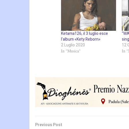
Ketama126, il 3 luglio esce
“WA
l’album «Kety Reborn»
sin
2 Luglio 2020
12 
In "Musica"
In "
Previous Post