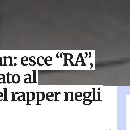
: esce “RA”,
ato al
l rapper negli