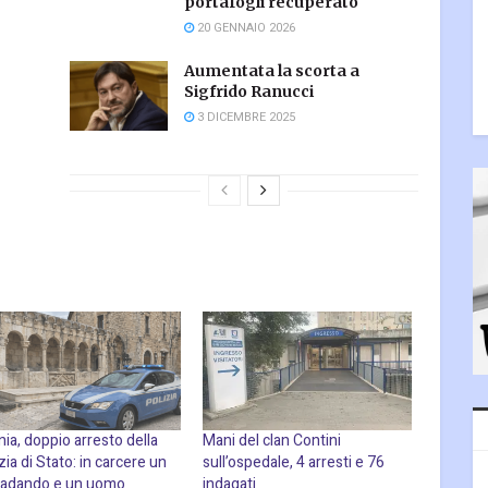
portafogli recuperato
20 GENNAIO 2026
Aumentata la scorta a
Sigfrido Ranucci
3 DICEMBRE 2025
nia, doppio arresto della
Mani del clan Contini
zia di Stato: in carcere un
sull’ospedale, 4 arresti e 76
radando e un uomo
indagati