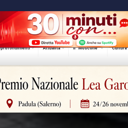
profondimenti
Attualità
Il “Moscone”
Cultura