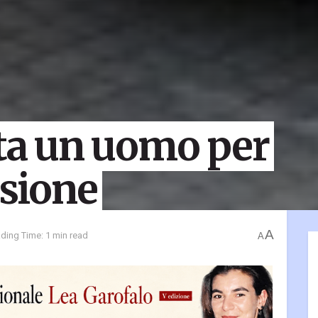
sta un uomo per
rsione
A
ding Time: 1 min read
A