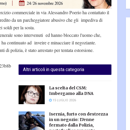
ercizio commerciale in via Alessandro Poerio ha contattato il
gredito da un parcheggiatore abusivo che gli impediva di
 soldi per la sosta.
Generale sono intervenuti ed hanno bloccato l'uomo che,
i, ha continuato ad inveire e minacciare il negoziante.
 di polizia, è stato arrestato per tentata estorsione.
d23b8b
Altri articoli in questa categoria
La scelta del CSM:
Imbergamo alla DNA
15 LUGLIO 2026
Isernia, furto con destrezza
in un negozio: 17enne
fermato dalla Polizia,