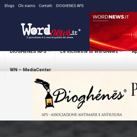
Blogs
Chi siamo
Contatti
DIOGHENES APS
DIOGHENES APS
Le inchieste di WordNews
Ap
WN – MediaCenter