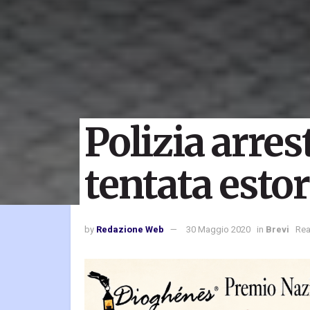
Polizia arre
tentata esto
by
Redazione Web
30 Maggio 2020
in
Brevi
Rea