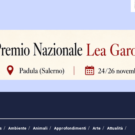
s
Ambiente
Animali
Approfondimenti
Arte
Attualità