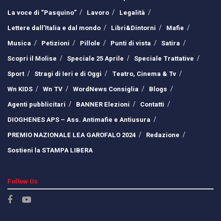
La voce di “Pasquino”
Lavoro
Legalità
Lettere dall’Italia e dal mondo
Libri&Dintorni
Mafie
Musica
Petizioni
Pillole
Punti di vista
Satira
Scopri il Molise
Speciale 25 Aprile
Speciale Trattative
Sport
Stragi di Ieri e di Oggi
Teatro, Cinema & Tv
Wn KIDS
Wn TV
WordNews Consiglia
Blogs
Agenti pubblicitari
BANNER Elezioni
Contatti
DIOGHENES APS – Ass. Antimafie e Antiusura
PREMIO NAZIONALE LEA GAROFALO 2024
Redazione
Sostieni la STAMPA LIBERA
Follow Us