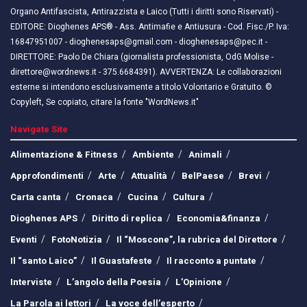
Organo Antifascista, Antirazzista e Laico (Tutti i diritti sono Riservati) -
EDITORE: Dioghenes APS® - Ass. Antimafie e Antiusura - Cod. Fisc./P. Iva:
16847951007 - dioghenesaps@gmail.com - dioghenesaps@pec.it - ​​
DIRETTORE: Paolo De Chiara (giornalista professionista, OdG Molise -
direttore@wordnews.it - ​​375.6684391). AVVERTENZA: Le collaborazioni
esterne si intendono esclusivamente a titolo Volontario e Gratuito. ©
Copyleft, Se copiato, citare la fonte "WordNews.it"
Navigate Site
Alimentazione & Fitness
Ambiente
Animali
Approfondimenti
Arte
Attualità
BelPaese
Brevi
Carta canta
Cronaca
Cucina
Cultura
Dioghenes APS
Diritto di replica
Economia&finanza
Eventi
FotoNotizia
Il “Moscone”, la rubrica del Direttore
Il “santo Laico”
Il Guastafeste
Il racconto a puntate
Interviste
L’angolo della Poesia
L’Opinione
La Parola ai lettori
La voce dell’esperto