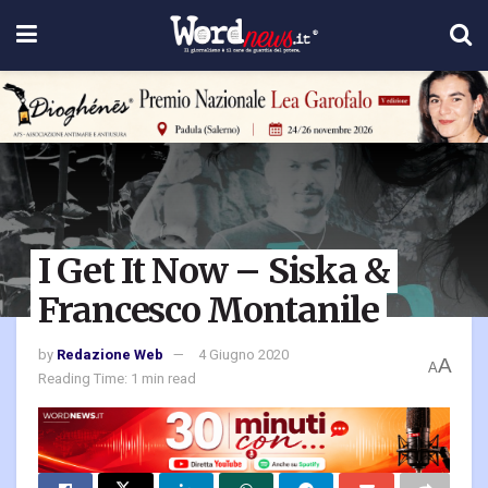
I Get It Now – Siska &
Francesco Montanile
by
Redazione Web
4 Giugno 2020
A
A
Reading Time: 1 min read